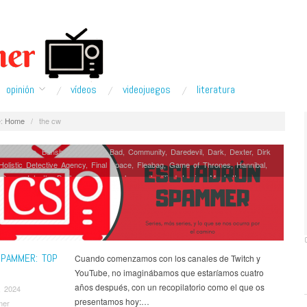
opinión
ví­deos
videojuegos
literatura
:
Home
/
the cw
eys
,
Anime
,
Banshee
,
Breaking Bad
,
Community
,
Daredevil
,
Dark
,
Dexter
,
Dirk
Holistic Detective Agency
,
Final Space
,
Fleabag
,
Game of Thrones
,
Hannibal
,
 Grove
,
Into the Badlands
,
Jessica Jones
,
Justified
,
Legion
,
Manhattan
,
Orphan Black
,
Parks and Recreation
,
Person Of Interest
,
Series
,
Star Wars
rs
,
Suits
,
Teen Wolf
,
The 100
,
The Leftovers
,
The Shannara Chronicles
,
Ví­
SPAMMER: TOP
Cuando comenzamos con los canales de Twitch y
YouTube, no imaginábamos que estaríamos cuatro
años después, con un recopilatorio como el que os
, 2024
presentamos hoy:…
mer