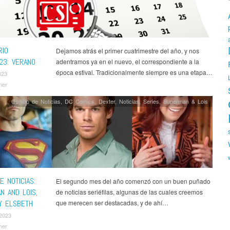
cret Invasion
,
Series
,
Silo
,
Solar Opposites
,
Star Trek Strange New Worlds
,
s
,
Star Wars Visions
,
The Afterparty
,
The Bear
,
The Crowded Room
,
The
e Witcher
,
Warrior
,
What We Do in the Shadows
,
White House Plumbers
,
Time: The Rise of the Lakers Dynasty
RIO
Dejamos atrás el primer cuatrimestre del año, y nos
23: VERANO
adentramos ya en el nuevo, el correspondiente a la
época estival. Tradicionalmente siempre es una etapa…
023
mer
Combo de Noticias
,
DC Comics
,
Dexter
,
Noticias
,
Series
,
Superman & Lois
 NOTICIAS:
El segundo mes del año comenzó con un buen puñado
N AND LOIS,
de noticias seriéfilas, algunas de las cuales creemos
Y ELSBETH
que merecen ser destacadas, y de ahí…
 2023
mer