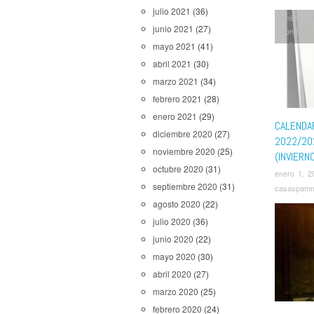
julio 2021
(36)
Anime
,
A
junio 2021
(27)
Jones an
Yaiba
,
La
mayo 2021
(41)
Hero Ac
abril 2021
(30)
Pollos s
marzo 2021
(34)
Shadow 
Bad Batc
febrero 2021
(28)
Blacklist
enero 2021
(29)
Legend o
CALENDA
diciembre 2020
(27)
También 
2022/20
noviembre 2020
(25)
(INVIERN
octubre 2020
(31)
enero 1, 2
septiembre 2020
(31)
casaspam
agosto 2020
(22)
julio 2020
(36)
junio 2020
(22)
mayo 2020
(30)
abril 2020
(27)
marzo 2020
(25)
febrero 2020
(24)