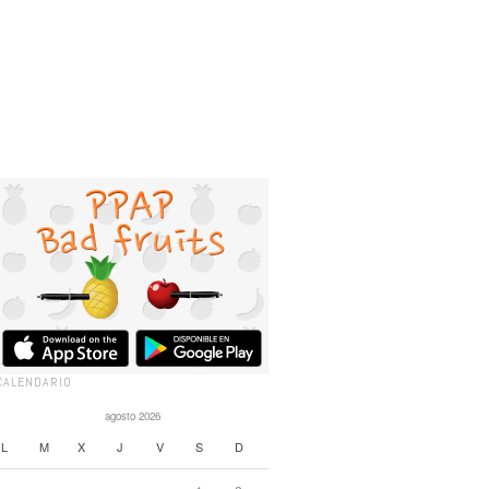
CALENDARIO
agosto 2026
L
M
X
J
V
S
D