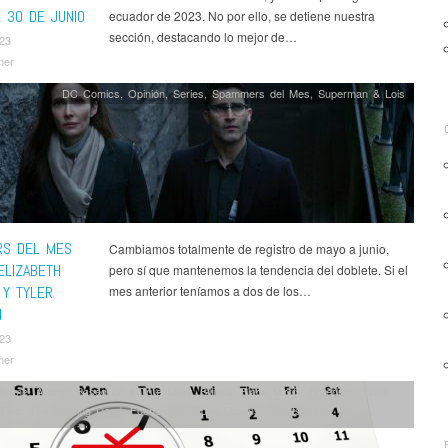
L 30 DE JUNIO
ecuador de 2023. No por ello, se detiene nuestra
sección, destacando lo mejor de…
023
mer
DC Comics
,
Opinión
,
Series
,
Spammers del Mes
,
Superman & Lois
S DEL MES
Cambiamos totalmente de registro de mayo a junio,
 ELIZABETH
pero sí que mantenemos la tendencia del doblete. Si el
 Y TYLER
mes anterior teníamos a dos de los…
N
023
mer
Anime
,
Archer
,
Based on a True Story
,
Billions
,
Black Mirror
,
Breeders
,
Cruel
,
Fear The Walking Dead
,
Foundation
,
Good Omens
,
Heartstopper
,
Heels
,
,
Jack Ryan
,
Jujutsu Kaisen
,
Justified
,
La Unidad
,
Marvel
,
Mayans MC
,
Nancy
eR: Automata
,
Noticias
,
One Piece
,
Only Murders in the Building
,
Outlander
,