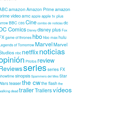
amazon
amazon
ABC
Amazon Prime
amc
prime video
apple tv plus
apple
Cine
dc
BBC
arrow
CBS
combo de noticias
DC Comics
disney plus
Fox
Disney
hbo
FX
hulu
hbo max
game of thrones
Marvel
Marvel
Legends of Tomorrow
noticias
netflix
Studios
nbc
opinión
review
Pilotos
series
Reviews
series FX
sinopsis
Star
showtime
Spammers del Mes
the cw
teaser
Wars
the flash
the
vídeos
trailer
Trailers
walking dead