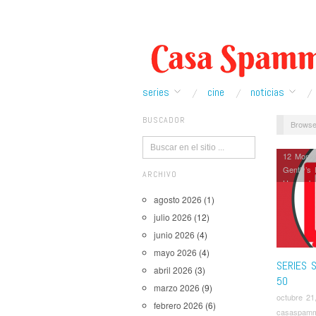
series
cine
noticias
BUSCADOR
Browse
12 Monk
Gently’s 
ARCHIVO
Hemlock
Noticias
,
agosto 2026
(1)
Clone Wa
julio 2026
(12)
deos
junio 2026
(4)
mayo 2026
(4)
SERIES 
abril 2026
(3)
50
marzo 2026
(9)
octubre 21
febrero 2026
(6)
casaspam