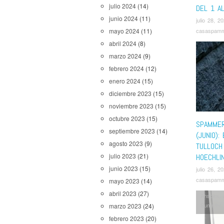
julio 2024
(14)
DEL 1 A
junio 2024
(11)
julio 28, 2
casaspam
mayo 2024
(11)
abril 2024
(8)
marzo 2024
(9)
febrero 2024
(12)
enero 2024
(15)
diciembre 2023
(15)
noviembre 2023
(15)
octubre 2023
(15)
SPAMMER
septiembre 2023
(14)
(JUNIO):
agosto 2023
(9)
TULLOCH
julio 2023
(21)
HOECHLI
junio 2023
(15)
julio 26, 2
casaspam
mayo 2023
(14)
abril 2023
(27)
Ahsoka
,
Summer
marzo 2023
(24)
Invasion
febrero 2023
(20)
Drew
,
Ni