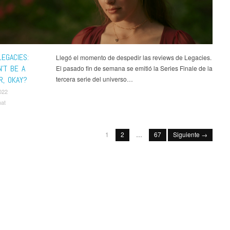
EGACIES:
Llegó el momento de despedir las reviews de Legacies.
’T BE A
El pasado fin de semana se emitió la Series Finale de la
R, OKAY?
tercera serie del universo…
022
nat
1
2
…
67
Siguiente →