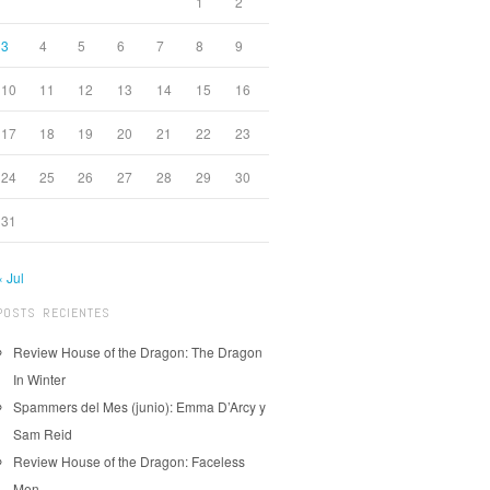
1
2
3
4
5
6
7
8
9
10
11
12
13
14
15
16
17
18
19
20
21
22
23
24
25
26
27
28
29
30
31
« Jul
POSTS RECIENTES
Review House of the Dragon: The Dragon
In Winter
Spammers del Mes (junio): Emma D’Arcy y
Sam Reid
Review House of the Dragon: Faceless
Men