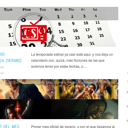
ridgerton
,
Cobra Kai
,
Doctor Who
,
Evil
,
Hacks
,
House of the Dragon
,
Industry
,
No Yaiba
,
Lady in the Lake
,
Lord of the Rings: The Rings of Power
,
My Hero
a
,
NieR: Automata
,
Noticias
,
Only Murders in the Building
,
Outer Range
,
Series
,
s
,
Sweet Tooth
,
The Acolyte
,
The Bear
,
The Boys
,
The Umbrella Academy
RIO
La temporada estival ya casi está aquí, y nos deja un
24 (VERANO)
calendario con, quizá, más ficciones de las que
solemos tener por estas fechas, o,…
024
mer
DC Comics
,
Lo Mejor del Mes
,
Opinión
,
Series
,
Superman & Lois
,
Warrior
R DEL MES:
Primer mes oficial de verano, y con el que llegamos al