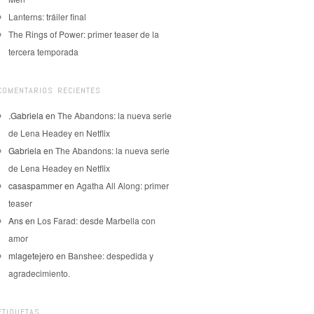
Lanterns: tráiler final
The Rings of Power: primer teaser de la
tercera temporada
COMENTARIOS RECIENTES
.Gabriela
en
The Abandons: la nueva serie
de Lena Headey en Netflix
Gabriela
en
The Abandons: la nueva serie
de Lena Headey en Netflix
casaspammer
en
Agatha All Along: primer
teaser
Ans
en
Los Farad: desde Marbella con
amor
mlagetejero
en
Banshee: despedida y
agradecimiento.
ETIQUETAS