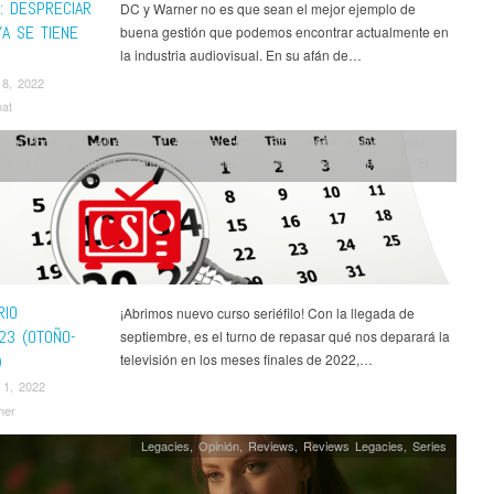
: DESPRECIAR
DC y Warner no es que sean el mejor ejemplo de
YA SE TIENE
buena gestión que podemos encontrar actualmente en
la industria audiovisual. En su afán de…
18, 2022
nat
ce in Borderland
,
All American
,
American Horror Story
,
Andor
,
Anime
,
Atlanta
,
Blood Origin
,
Cabinet of Curiosities
,
Cobra Kai
,
Doctor Who
,
Doom Patrol
,
El
His Dark Materials
,
Historias para no Dormir
,
Jack Ryan
,
La Novia Gitana
,
the Rings: The Rings of Power
,
Manifest
,
Midnight Club
,
Mosquito Coast
,
My
ademia
,
Mythic Quest
,
Noticias
,
Pantheon
,
Rick and Morty
,
Series
,
Shantaram
,
ses
,
Spy x Family
,
Star Wars
,
Stargirl
,
Tales of the Jedi
,
The Crown
,
The
tor
,
The Good Fight
,
The Handmaid's Tale
,
The Peripheral
,
The Rookie
,
The
Dead
,
The White Lotus
,
Titans
,
Un Asunto Privado
,
Wednesday
,
¡García!
RIO
¡Abrimos nuevo curso seriéfilo! Con la llegada de
23 (OTOÑO-
septiembre, es el turno de repasar qué nos deparará la
)
televisión en los meses finales de 2022,…
 1, 2022
mer
Legacies
,
Opinión
,
Reviews
,
Reviews Legacies
,
Series