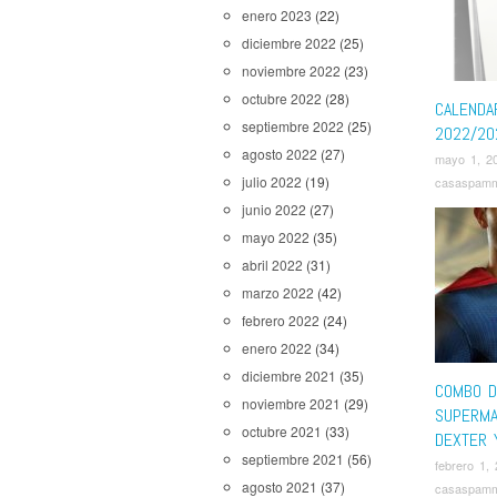
enero 2023
(22)
Rapa
,
Se
Star War
diciembre 2022
(25)
Great
,
Th
noviembre 2022
(23)
Winning 
octubre 2022
(28)
CALENDA
septiembre 2022
(25)
2022/20
agosto 2022
(27)
mayo 1, 2
julio 2022
(19)
casaspam
junio 2022
(27)
mayo 2022
(35)
abril 2022
(31)
marzo 2022
(42)
febrero 2022
(24)
enero 2022
(34)
diciembre 2021
(35)
COMBO DE
noviembre 2021
(29)
SUPERMA
octubre 2021
(33)
DEXTER 
septiembre 2021
(56)
febrero 1,
agosto 2021
(37)
casaspam