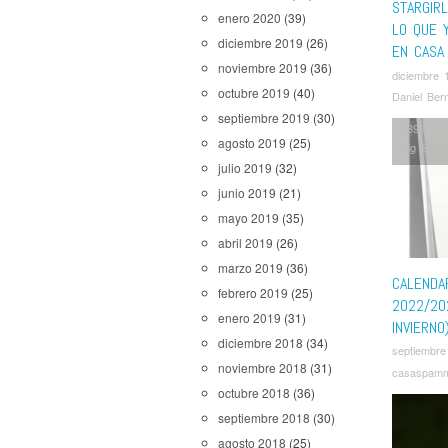
STARGIRL
enero 2020
(39)
LO QUE 
diciembre 2019
(26)
EN CASA
noviembre 2019
(36)
diciembre 
octubre 2019
(40)
Daniel Ber
septiembre 2019
(30)
1899
,
Ali
agosto 2019
(25)
Big Sky
,
Inmortal
,
julio 2019
(32)
Lord of 
junio 2019
(21)
Hero Ac
mayo 2019
(35)
Slow Hor
abril 2019
(26)
Good Doc
Walking 
marzo 2019
(36)
CALENDA
febrero 2019
(25)
2022/20
enero 2019
(31)
INVIERNO
diciembre 2018
(34)
septiembre
noviembre 2018
(31)
casaspam
octubre 2018
(36)
septiembre 2018
(30)
agosto 2018
(25)