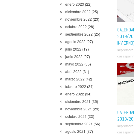
Mayans
enero 2023
(22)
Morty
,
Ri
diciembre 2022
(25)
Star War
The Black
noviembre 2022
(23)
Good Doc
octubre 2022
(28)
Marvelou
CALENDA
septiembre 2022
(25)
Walking 
2019/20
Watchme
agosto 2022
(27)
INVIERNO
julio 2022
(19)
septiembre
casaspam
junio 2022
(27)
mayo 2022
(35)
American
abril 2022
(31)
Horsema
House of
marzo 2022
(42)
MC
,
Mod
febrero 2022
(24)
104
,
Run
enero 2022
(34)
Supernatu
The Flas
diciembre 2021
(35)
The Man 
noviembre 2021
(29)
Titans
,
V
CALENDA
octubre 2021
(33)
2018/20
septiembre 2021
(56)
septiembre
agosto 2021
(37)
casaspam