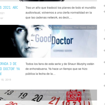
S 2021: ABC
Tras un año que trastocó los planes de todo el mundillo
audiovisual, volvemos a una cierta normalidad en la
2021
que las cadenas network, es decir,…
mer
Noticias
,
Series
,
The Good Doctor
ORADA 3 DE
Todos los fans de esta serie y de Shaun Murphy están
D DOCTOR’ YA
de enhorabuena. Ya hace un tiempo que se hizo
Í
pública la fecha de la…
 18, 2019
l American
,
American Horror Story
,
Anime
,
Arrow
,
Batwoman
,
Black Lightning
,
Horseman
,
Breaking Bad
,
Castle Rock
,
Dickinson
,
Evil
,
For All Mankind
,
Goliath
,
Materials
,
Jack Ryan
,
La Peste
,
Legacies
,
Living with Yourself
,
Marvel
,