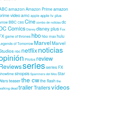
amazon
amazon
ABC
Amazon Prime
amc
prime video
apple tv plus
apple
Cine
dc
BBC
arrow
CBS
combo de noticias
DC Comics
disney plus
Fox
Disney
hbo
FX
hulu
hbo max
game of thrones
Marvel
Marvel
Legends of Tomorrow
noticias
netflix
Studios
nbc
opinión
review
Pilotos
series
Reviews
series FX
sinopsis
Star
showtime
Spammers del Mes
the cw
teaser
Wars
the flash
the
vídeos
trailer
Trailers
walking dead