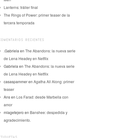
Lanterns: tráiler final
The Rings of Power: primer teaser de la
tercera temporada
COMENTARIOS RECIENTES
.Gabriela
en
The Abandons: la nueva serie
de Lena Headey en Netflix
Gabriela
en
The Abandons: la nueva serie
de Lena Headey en Netflix
casaspammer
en
Agatha All Along: primer
teaser
Ans
en
Los Farad: desde Marbella con
amor
mlagetejero
en
Banshee: despedida y
agradecimiento.
ETIQUETAS