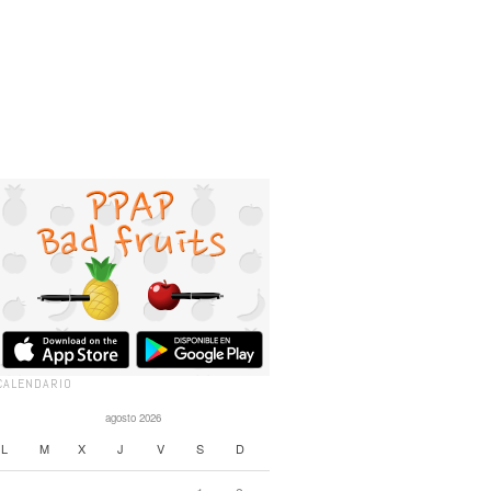
CALENDARIO
agosto 2026
L
M
X
J
V
S
D