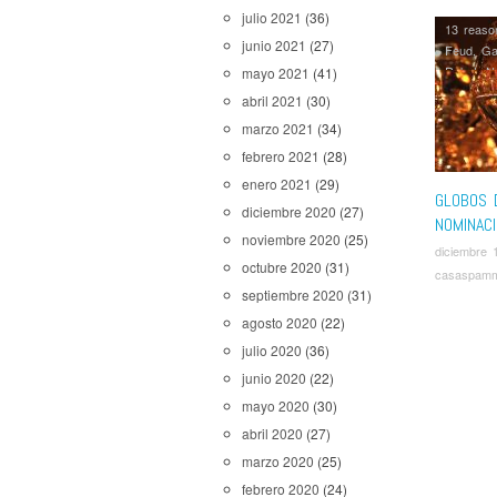
julio 2021
(36)
13 reaso
junio 2021
(27)
Feud
,
Ga
Robot
,
No
mayo 2021
(41)
Stranger
abril 2021
(30)
Marvelou
marzo 2021
(34)
Top of t
febrero 2021
(28)
enero 2021
(29)
GLOBOS 
diciembre 2020
(27)
NOMINAC
noviembre 2020
(25)
diciembre 
octubre 2020
(31)
casaspam
septiembre 2020
(31)
agosto 2020
(22)
julio 2020
(36)
junio 2020
(22)
mayo 2020
(30)
abril 2020
(27)
marzo 2020
(25)
febrero 2020
(24)