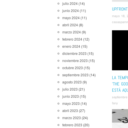
julio 2024
(14)
UPFRONT
junio 2024
(11)
mayo 18, 
mayo 2024
(11)
casaspam
abril 2024
(8)
marzo 2024
(9)
febrero 2024
(12)
enero 2024
(15)
diciembre 2023
(15)
noviembre 2023
(15)
octubre 2023
(15)
septiembre 2023
(14)
LA TEMP
agosto 2023
(9)
‘THE GOO
julio 2023
(21)
ESTÁ AQU
junio 2023
(15)
septiembre
fany
mayo 2023
(14)
abril 2023
(27)
1984
,
Al
BoJack 
marzo 2023
(24)
His Dark 
febrero 2023
(20)