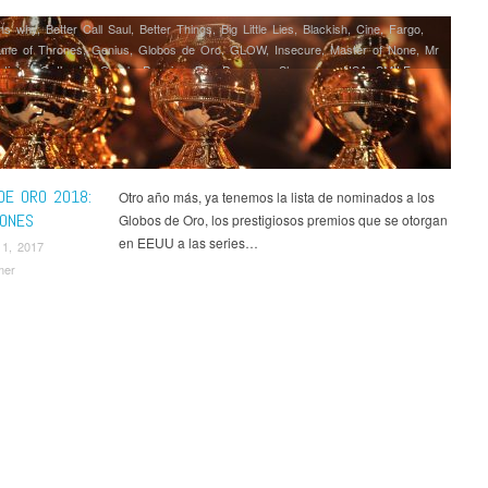
ns why
,
Better Call Saul
,
Better Things
,
Big Little Lies
,
Blackish
,
Cine
,
Fargo
,
me of Thrones
,
Genius
,
Globos de Oro
,
GLOW
,
Insecure
,
Master of None
,
Mr
ticias
,
Outlander
,
Ozark
,
Premios
,
Ray Donovan
,
Shameless USA
,
SMILF
,
 Things
,
The Crown
,
The Deuce
,
The Good Doctor
,
The Handmaid's Tale
,
The
s Mrs. Maisel
,
The Sinner
,
The Wizard of Lies
,
The Young Pope
,
This Is Us
,
he Lake
,
Twin Peaks
,
Will & Grace
DE ORO 2018:
Otro año más, ya tenemos la lista de nominados a los
IONES
Globos de Oro, los prestigiosos premios que se otorgan
en EEUU a las series…
11, 2017
mer