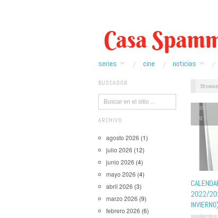
series
cine
noticias
BUSCADOR
Browse
1899
,
Ali
Big Sky
,
ARCHIVO
Inmortal
,
Lord of 
agosto 2026
(1)
Hero Ac
julio 2026
(12)
Slow Hor
junio 2026
(4)
Good Doc
Walking 
mayo 2026
(4)
CALENDA
abril 2026
(3)
2022/20
marzo 2026
(9)
INVIERNO
febrero 2026
(6)
septiembre