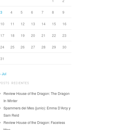
1
2
3
4
5
6
7
8
9
10
11
12
13
14
15
16
17
18
19
20
21
22
23
24
25
26
27
28
29
30
31
« Jul
POSTS RECIENTES
Review House of the Dragon: The Dragon
In Winter
Spammers del Mes (junio): Emma D’Arcy y
Sam Reid
Review House of the Dragon: Faceless
Men