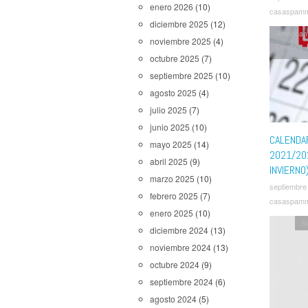
enero 2026
(10)
casaspam
diciembre 2025
(12)
American
noviembre 2025
(4)
Cowboy 
octubre 2025
(7)
Dopesick
Dead
,
Fo
septiembre 2025
(10)
Dormir
,
H
agosto 2025
(4)
Legends 
julio 2025
(7)
Revelatio
from a M
junio 2025
(10)
Prodigy
,
CALENDA
mayo 2025
(14)
Expanse
2021/20
abril 2025
(9)
The Rook
INVIERNO
lo Otro
,
marzo 2025
(10)
septiembre
Man
,
You
febrero 2025
(7)
casaspam
enero 2025
(10)
B
diciembre 2024
(13)
noviembre 2024
(13)
octubre 2024
(9)
septiembre 2024
(6)
agosto 2024
(5)