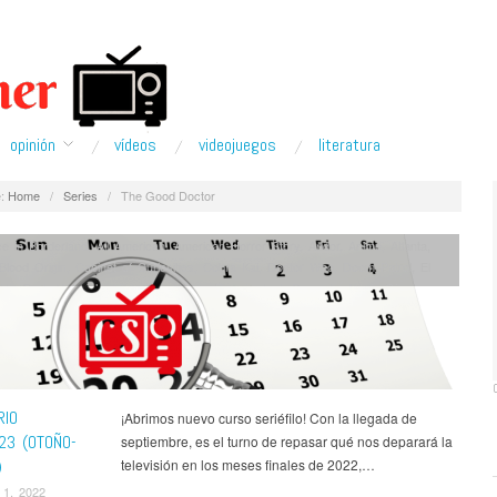
opinión
ví­deos
videojuegos
literatura
:
Home
/
Series
/
The Good Doctor
ce in Borderland
,
All American
,
American Horror Story
,
Andor
,
Anime
,
Atlanta
,
Blood Origin
,
Cabinet of Curiosities
,
Cobra Kai
,
Doctor Who
,
Doom Patrol
,
El
His Dark Materials
,
Historias para no Dormir
,
Jack Ryan
,
La Novia Gitana
,
the Rings: The Rings of Power
,
Manifest
,
Midnight Club
,
Mosquito Coast
,
My
ademia
,
Mythic Quest
,
Noticias
,
Pantheon
,
Rick and Morty
,
Series
,
Shantaram
,
ses
,
Spy x Family
,
Star Wars
,
Stargirl
,
Tales of the Jedi
,
The Crown
,
The
tor
,
The Good Fight
,
The Handmaid's Tale
,
The Peripheral
,
The Rookie
,
The
Dead
,
The White Lotus
,
Titans
,
Un Asunto Privado
,
Wednesday
,
¡García!
RIO
¡Abrimos nuevo curso seriéfilo! Con la llegada de
23 (OTOÑO-
septiembre, es el turno de repasar qué nos deparará la
)
televisión en los meses finales de 2022,…
 1, 2022