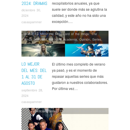
2024: DRAMAS
recopilatorios anuales, ya que
suele ser donde más se aglutina la
diciembre 30,
calidad, y este año no ha sido una
2024
excepción….
casaspammer
Anime
,
Lo Mejor del Mes
,
Lord of the Rings: The
Rings of Power
,
My Hero Academia
,
Opinión
,
Series
,
The Umbrella Academy
LO MEJOR
El último mes completo de verano
DEL MES: DEL
ya pasó, y es el momento de
1 AL 31 DE
repasar aquellas series que más
gustaron a nuestros colaboradores.
AGOSTO
Por última vez…
septiembre 28,
2024
casaspammer
Noticias
,
Series
,
The Umbrella Academy
,
Ví­deos