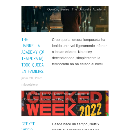
Opinión
,
Series
,
The Umbrella Academy
THE
Creo que la tercera temporada ha
UMBRELLA
tenido un nivel ligeramente inferior
ACADEMY (3ª
a las anteriores. No estoy
decepcionada, simplemente la
TEMPORADA):
temporada no ha estado al nivel…
TODO QUEDA
EN FAMILIAS.
junio 20, 2022
mlagetejero
1899
,
All of Us Are Dead
,
Anime
,
Cabinet of
Curiosities
,
Locke and Key
,
Midnight Club
,
Noticias
,
One Piece
,
Series
,
Stranger Things
,
Sweet Tooth
,
The
Sandman
,
The Umbrella Academy
,
Ví­deos
,
Wednesday
GEEKED
Desde hace un tiempo, Netflix
monta sus propios eventos de