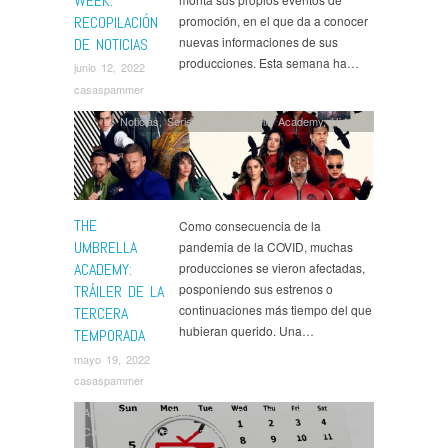
WEEK:
RECOPILACIÓN
promoción, en el que da a conocer
nuevas informaciones de sus
DE NOTICIAS
producciones. Esta semana ha…
junio 12, 2022
casaspammer
Noticias
,
Series
,
The Umbrella Academy
,
Ví­deos
THE
Como consecuencia de la
UMBRELLA
pandemia de la COVID, muchas
ACADEMY:
producciones se vieron afectadas,
posponiendo sus estrenos o
TRÁILER DE LA
continuaciones más tiempo del que
TERCERA
hubieran querido. Una…
TEMPORADA
mayo 19, 2022
casaspammer
Animal Kingdom
,
Bad Sisters
,
Bang Bang Baby
,
Better
Call Saul
,
Bienvenidos a Edén
,
Breeders
,
City on a Hill
,