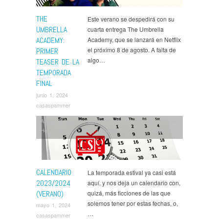
THE
Este verano se despedirá con su
UMBRELLA
cuarta entrega The Umbrella
ACADEMY:
Academy, que se lanzará en Netflix
el próximo 8 de agosto. A falta de
PRIMER
algo…
TEASER DE LA
TEMPORADA
FINAL
junio 1, 2024
casaspammer
Anime
,
Bridgerton
,
Cobra Kai
,
Doctor Who
,
Evil
,
Hacks
,
House of the Dragon
,
Industry
,
Kimetsu No Yaiba
,
Lady in the Lake
,
Lord of the Rings: The Rings of
Power
,
My Hero Academia
,
NieR: Automata
,
Noticias
,
Only Murders in the Building
,
Outer Range
,
Series
,
Star Wars
,
Sweet Tooth
,
The Acolyte
,
The Bear
,
The
CALENDARIO
La temporada estival ya casi está
Boys
,
The Umbrella Academy
2023/2024
aquí, y nos deja un calendario con,
(VERANO)
quizá, más ficciones de las que
solemos tener por estas fechas, o,
mayo 1, 2024
…
casaspammer