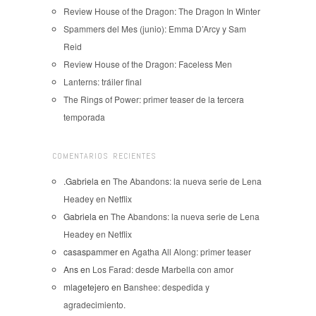
Review House of the Dragon: The Dragon In Winter
Spammers del Mes (junio): Emma D’Arcy y Sam
Reid
Review House of the Dragon: Faceless Men
Lanterns: tráiler final
The Rings of Power: primer teaser de la tercera
temporada
COMENTARIOS RECIENTES
.Gabriela
en
The Abandons: la nueva serie de Lena
Headey en Netflix
Gabriela
en
The Abandons: la nueva serie de Lena
Headey en Netflix
casaspammer
en
Agatha All Along: primer teaser
Ans
en
Los Farad: desde Marbella con amor
mlagetejero
en
Banshee: despedida y
agradecimiento.