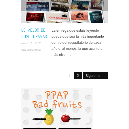
Normal People
,
Opinión
,
Ozark
,
Patria
,
Series
,
Star
Wars
,
The Crown
,
The Good Fight
,
The Mandalorian
,
The Umbrella Academy
,
Warrior
,
Westworld
LO MEJOR DE
La entrega que estáis leyendo
2020: DRAMAS
puede que sea la más importante
dentro del recopilatorio de cada
enero 1, 2021
año o, al menos, la que acumula
casaspammer
más nivel,…
1
2
Siguiente →