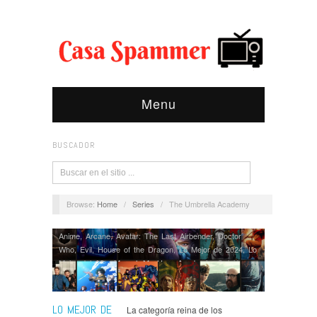
Menu
BUSCADOR
Browse:
Home
/
Series
/
The Umbrella Academy
Anime
,
Arcane
,
Avatar: The Last Airbender
,
Doctor
Who
,
Evil
,
House of the Dragon
,
Lo Mejor de 2024
,
Lo
Mejor del Año
,
Marvel
,
My Hero Academia
,
Opinión
,
Rapa
,
Series
,
Shogun
,
Star Wars The Bad Batch
,
The
Umbrella Academy
,
X-Men 97
LO MEJOR DE
La categoría reina de los