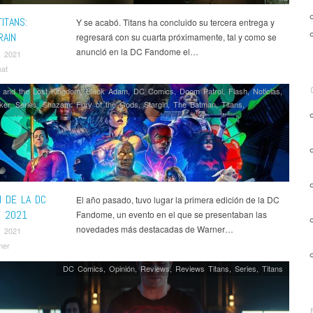
ITANS:
Y se acabó. Titans ha concluido su tercera entrega y
RAIN
regresará con su cuarta próximamente, tal y como se
anunció en la DC Fandome el…
, 2021
nat
and the Lost Kingdom
,
Black Adam
,
DC Comics
,
Doom Patrol
,
Flash
,
Noticias
,
ker
,
Series
,
Shazam: Fury of the Gods
,
Stargirl
,
The Batman
,
Titans
,
gos
,
Ví­deos
 DE LA DC
El año pasado, tuvo lugar la primera edición de la DC
 2021
Fandome, un evento en el que se presentaban las
novedades más destacadas de Warner…
, 2021
mer
DC Comics
,
Opinión
,
Reviews
,
Reviews Titans
,
Series
,
Titans