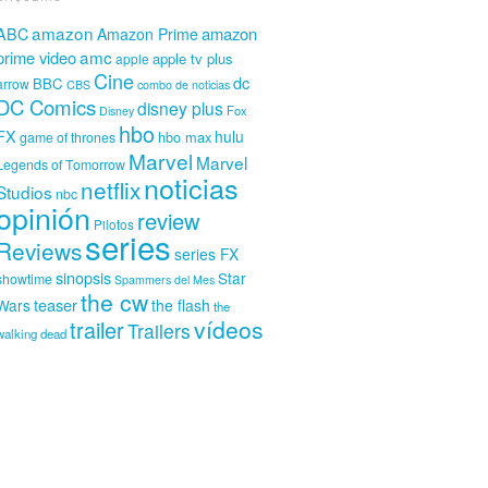
amazon
amazon
ABC
Amazon Prime
amc
prime video
apple tv plus
apple
Cine
dc
BBC
arrow
CBS
combo de noticias
DC Comics
disney plus
Fox
Disney
hbo
FX
hulu
hbo max
game of thrones
Marvel
Marvel
Legends of Tomorrow
noticias
netflix
Studios
nbc
opinión
review
Pilotos
series
Reviews
series FX
sinopsis
Star
showtime
Spammers del Mes
the cw
teaser
Wars
the flash
the
vídeos
trailer
Trailers
walking dead