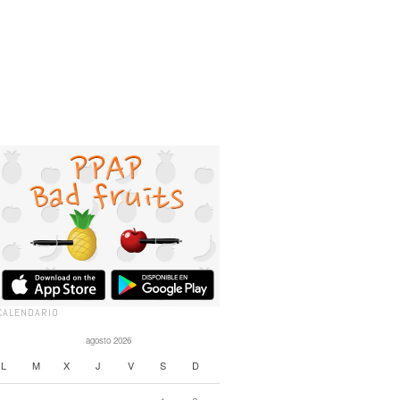
CALENDARIO
agosto 2026
L
M
X
J
V
S
D