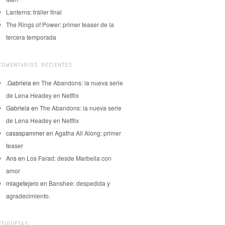
Lanterns: tráiler final
The Rings of Power: primer teaser de la
tercera temporada
COMENTARIOS RECIENTES
.Gabriela
en
The Abandons: la nueva serie
de Lena Headey en Netflix
Gabriela
en
The Abandons: la nueva serie
de Lena Headey en Netflix
casaspammer
en
Agatha All Along: primer
teaser
Ans
en
Los Farad: desde Marbella con
amor
mlagetejero
en
Banshee: despedida y
agradecimiento.
ETIQUETAS