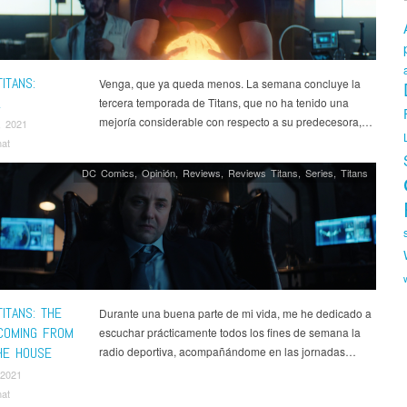
ITANS:
Venga, que ya queda menos. La semana concluye la
L
tercera temporada de Titans, que no ha tenido una
mejoría considerable con respecto a su predecesora,…
, 2021
nat
DC Comics
,
Opinión
,
Reviews
,
Reviews Titans
,
Series
,
Titans
ITANS: THE
Durante una buena parte de mi vida, me he dedicado a
 COMING FROM
escuchar prácticamente todos los fines de semana la
THE HOUSE
radio deportiva, acompañándome en las jornadas…
 2021
nat