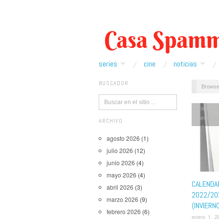
series
cine
noticias
BUSCADOR
Browse
Anime
,
A
Jones an
ARCHIVO
Yaiba
,
La
Hero Ac
agosto 2026
(1)
Pollos s
julio 2026
(12)
Shadow 
junio 2026
(4)
Bad Batc
Blacklist
mayo 2026
(4)
Legend o
CALENDA
abril 2026
(3)
También 
2022/20
marzo 2026
(9)
(INVIERN
febrero 2026
(6)
enero 1, 2