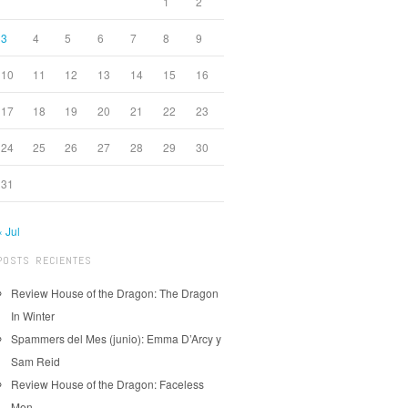
1
2
3
4
5
6
7
8
9
10
11
12
13
14
15
16
17
18
19
20
21
22
23
24
25
26
27
28
29
30
31
« Jul
POSTS RECIENTES
Review House of the Dragon: The Dragon
In Winter
Spammers del Mes (junio): Emma D’Arcy y
Sam Reid
Review House of the Dragon: Faceless
Men