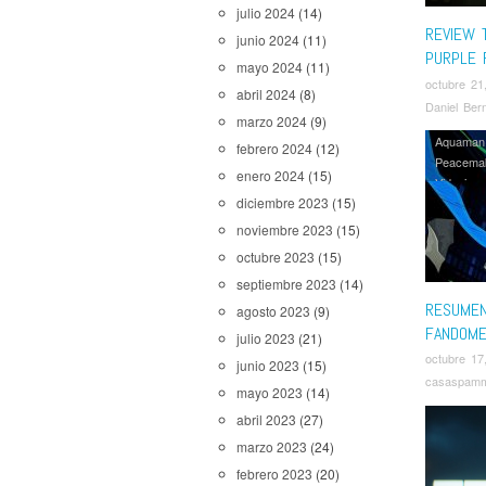
julio 2024
(14)
REVIEW T
junio 2024
(11)
PURPLE 
mayo 2024
(11)
octubre 21
abril 2024
(8)
Daniel Ber
marzo 2024
(9)
Aquaman 
febrero 2024
(12)
Peacema
enero 2024
(15)
Videojue
diciembre 2023
(15)
noviembre 2023
(15)
octubre 2023
(15)
septiembre 2023
(14)
RESUMEN
agosto 2023
(9)
FANDOME
julio 2023
(21)
octubre 17
junio 2023
(15)
casaspam
mayo 2023
(14)
abril 2023
(27)
marzo 2023
(24)
febrero 2023
(20)