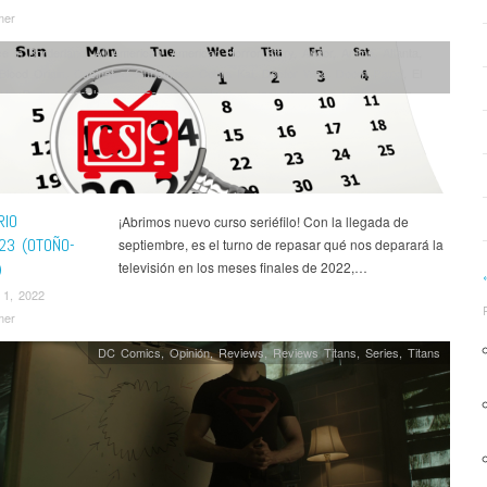
mer
ce in Borderland
,
All American
,
American Horror Story
,
Andor
,
Anime
,
Atlanta
,
Blood Origin
,
Cabinet of Curiosities
,
Cobra Kai
,
Doctor Who
,
Doom Patrol
,
El
His Dark Materials
,
Historias para no Dormir
,
Jack Ryan
,
La Novia Gitana
,
the Rings: The Rings of Power
,
Manifest
,
Midnight Club
,
Mosquito Coast
,
My
ademia
,
Mythic Quest
,
Noticias
,
Pantheon
,
Rick and Morty
,
Series
,
Shantaram
,
ses
,
Spy x Family
,
Star Wars
,
Stargirl
,
Tales of the Jedi
,
The Crown
,
The
tor
,
The Good Fight
,
The Handmaid's Tale
,
The Peripheral
,
The Rookie
,
The
Dead
,
The White Lotus
,
Titans
,
Un Asunto Privado
,
Wednesday
,
¡García!
RIO
¡Abrimos nuevo curso seriéfilo! Con la llegada de
23 (OTOÑO-
septiembre, es el turno de repasar qué nos deparará la
)
televisión en los meses finales de 2022,…
 1, 2022
mer
DC Comics
,
Opinión
,
Reviews
,
Reviews Titans
,
Series
,
Titans