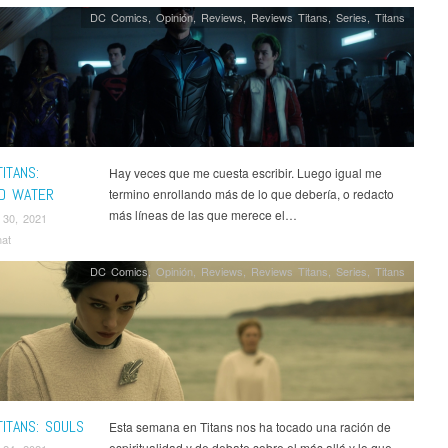
DC Comics
,
Opinión
,
Reviews
,
Reviews Titans
,
Series
,
Titans
ITANS:
Hay veces que me cuesta escribir. Luego igual me
D WATER
termino enrollando más de lo que debería, o redacto
más líneas de las que merece el…
 30, 2021
nat
DC Comics
,
Opinión
,
Reviews
,
Reviews Titans
,
Series
,
Titans
ITANS: SOULS
Esta semana en Titans nos ha tocado una ración de
espiritualidad y de debate sobre el más allá y lo que