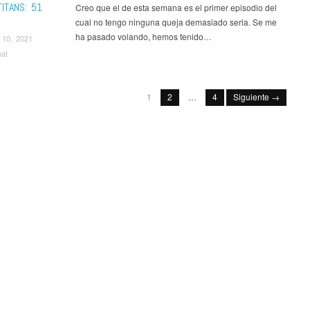
ITANS: 51
Creo que el de esta semana es el primer episodio del
cual no tengo ninguna queja demasiado seria. Se me
ha pasado volando, hemos tenido…
 10, 2021
nat
1
2
…
4
Siguiente →