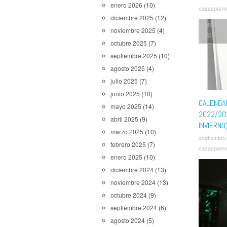
enero 2026
(10)
casaspam
diciembre 2025
(12)
1899
,
Ali
noviembre 2025
(4)
Big Sky
,
octubre 2025
(7)
Inmortal
,
Lord of 
septiembre 2025
(10)
Hero Ac
agosto 2025
(4)
Slow Hor
julio 2025
(7)
Good Doc
Walking 
junio 2025
(10)
CALENDA
mayo 2025
(14)
2022/20
abril 2025
(9)
INVIERNO
marzo 2025
(10)
septiembre
febrero 2025
(7)
casaspam
enero 2025
(10)
diciembre 2024
(13)
noviembre 2024
(13)
octubre 2024
(9)
septiembre 2024
(6)
agosto 2024
(5)