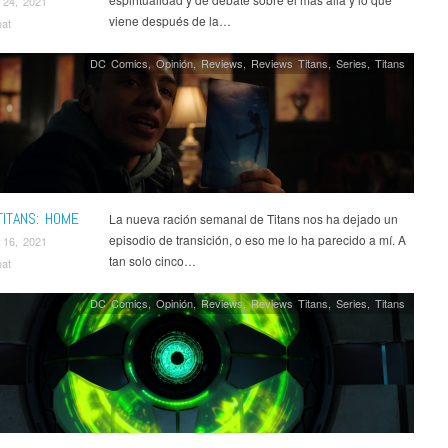
 24, 2021
viene después de la…
nat
DC Comics
,
Opinión
,
Reviews
,
Reviews Titans
,
Series
,
Titans
TITANS: HOME
La nueva ración semanal de Titans nos ha dejado un
episodio de transición, o eso me lo ha parecido a mí. A
 16, 2021
tan solo cinco…
nat
DC Comics
,
Opinión
,
Reviews
,
Reviews Titans
,
Series
,
Titans