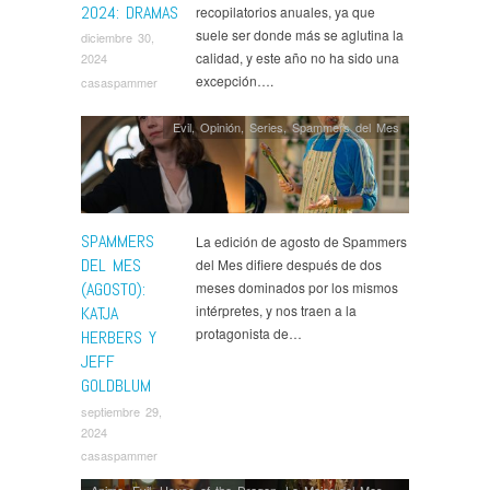
2024: DRAMAS
recopilatorios anuales, ya que
suele ser donde más se aglutina la
diciembre 30,
calidad, y este año no ha sido una
2024
excepción….
casaspammer
Evil
,
Opinión
,
Series
,
Spammers del Mes
SPAMMERS
La edición de agosto de Spammers
DEL MES
del Mes difiere después de dos
(AGOSTO):
meses dominados por los mismos
intérpretes, y nos traen a la
KATJA
protagonista de…
HERBERS Y
JEFF
GOLDBLUM
septiembre 29,
2024
casaspammer