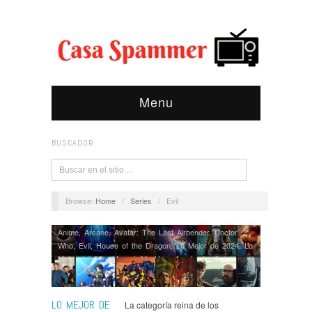
Menu
BUSCADOR
Browse:
Home
/
Series
/
Evil
Anime
,
Arcane
,
Avatar: The Last Airbender
,
Doctor
Who
,
Evil
,
House of the Dragon
,
Lo Mejor de 2024
,
Lo
Mejor del Año
,
Marvel
,
My Hero Academia
,
Opinión
,
Rapa
,
Series
,
Shogun
,
Star Wars The Bad Batch
,
The
Umbrella Academy
,
X-Men 97
LO MEJOR DE
La categoría reina de los