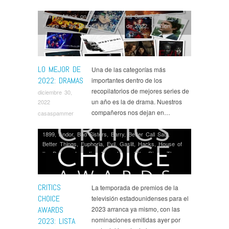
Anime
,
Attack on Titan
,
Better Call Saul
,
Euphoria
,
Evil
,
House of the Dragon
,
Lo Mejor de 2022
,
Opinión
,
Series
,
Servant
,
Severance
,
Stranger Things
,
The
Boys
,
The Orville
,
Undone
,
Westworld
LO MEJOR DE
Una de las categorías más
2022: DRAMAS
importantes dentro de los
recopilatorios de mejores series de
diciembre 30,
un año es la de drama. Nuestros
2022
compañeros nos dejan en…
casaspammer
1899
,
Andor
,
Bad Sisters
,
Barry
,
Better Call Saul
,
Better Things
,
Euphoria
,
Evil
,
Gaslit
,
Hacks
,
House of
the Dragon
,
Inventing Anna
,
Lord of the Rings: The
Rings of Power
,
Noticias
,
Only Murders in the Building
,
Ozark
,
Pachinko
,
Pam and Tommy
,
Premios
,
Series
,
Severance
,
Star Wars
,
Station Eleven
,
The Boys
,
The
CRITICS
La temporada de premios de la
Crown
,
The First Lady
,
The Girl from Plainville
,
The
CHOICE
televisión estadounidenses para el
Good Fight
,
The White Lotus
,
This Is Us
,
What We Do
AWARDS
2023 arranca ya mismo, con las
in the Shadows
,
¡García!
nominaciones emitidas ayer por
2023: LISTA