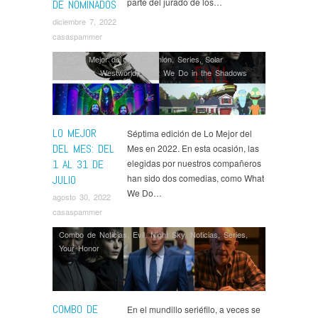
parte del jurado de los…
DE NOMINADOS
diciembre 7, 2022
casaspammer
Evil
,
Lo Mejor del Mes
,
Opinión
,
Series
,
Solar
Opposites
,
Westworld
,
What We Do in the Shadows
LO MEJOR
Séptima edición de Lo Mejor del
DEL MES: DEL
Mes en 2022. En esta ocasión, las
1 AL 31 DE
elegidas por nuestros compañeros
han sido dos comedias, como What
JULIO
We Do…
agosto 30, 2022
casaspammer
Combo de Noticias
,
Evil
,
Night Sky
,
Noticias
,
Series
,
Your Honor
COMBO DE
En el mundillo seriéfilo, a veces se