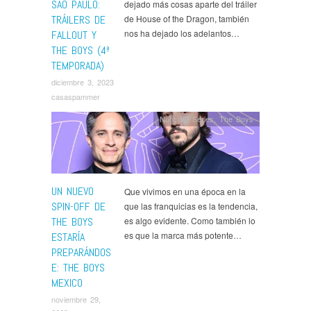
SAO PAULO:
dejado más cosas aparte del tráiler
TRÁILERS DE
de House of the Dragon, también
nos ha dejado los adelantos…
FALLOUT Y
THE BOYS (4ª
TEMPORADA)
diciembre 3, 2023
casaspammer
Noticias
,
Series
,
The Boys
UN NUEVO
Que vivimos en una época en la
SPIN-OFF DE
que las franquicias es la tendencia,
THE BOYS
es algo evidente. Como también lo
es que la marca más potente…
ESTARÍA
PREPARÁNDOS
E: THE BOYS
MEXICO
noviembre 29,