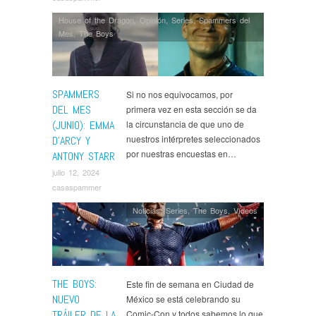
House of the Dragon
,
Opinión
,
Series
,
Spammers del
Mes
,
The Boys
SPAMMERS
Si no nos equivocamos, por
DEL MES
primera vez en esta sección se da
(JUNIO): EMMA
la circunstancia de que uno de
nuestros intérpretes seleccionados
D’ARCY Y
por nuestras encuestas en…
ANTONY STARR
julio 12, 2024
casaspammer
Noticias
,
Series
,
The Boys
,
Ví­deos
THE BOYS:
Este fin de semana en Ciudad de
NUEVO
México se está celebrando su
TRÁILER DE LA
Comic-Con y todos sabemos lo que