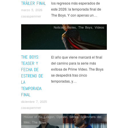
TRÁILER FINAL
los regresos más esperados de
este 2026: la temporada final de
marzo 5, 2026
The Boys. Y con apenas un…
casaspammer
Noticias
,
Series
,
The Boys
,
Ví­deos
THE BOYS:
El año que viene marcará el final
TEASER Y
del camino para la serie más
FECHA DE
exitosa de Prime Video. The Boys
se despedirá tras cinco
ESTRENO DE
temporadas, y…
LA
TEMPORADA
FINAL
diciembre 7, 2025
casaspammer
House of the Dragon
,
Opinión
,
Series
,
Spammers del
Mes
,
The Boys