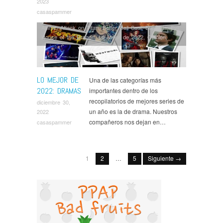
2023
casaspammer
Anime
,
Attack on Titan
,
Better Call Saul
,
Euphoria
,
Evil
,
House of the Dragon
,
Lo Mejor de 2022
,
Opinión
,
Series
,
Servant
,
Severance
,
Stranger Things
,
The
Boys
,
The Orville
,
Undone
,
Westworld
LO MEJOR DE
Una de las categorías más
2022: DRAMAS
importantes dentro de los
recopilatorios de mejores series de
diciembre 30,
un año es la de drama. Nuestros
2022
compañeros nos dejan en…
casaspammer
1
2
…
5
Siguiente →