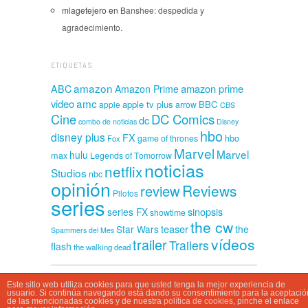
mlagetejero
en
Banshee: despedida y
agradecimiento.
ETIQUETAS
amazon
amazon prime
ABC
Amazon Prime
amc
video
apple tv plus
BBC
apple
arrow
CBS
Cine
DC Comics
dc
combo de noticias
Disney
hbo
disney plus
FX
hbo
game of thrones
Fox
Marvel
Marvel
hulu
max
Legends of Tomorrow
noticias
netflix
Studios
nbc
opinión
Reviews
review
Pilotos
series
sinopsis
series FX
showtime
the cw
teaser
Star Wars
the
Spammers del Mes
vídeos
trailer
Trailers
flash
the walking dead
Este sitio web utiliza cookies para que usted tenga la mejor experiencia de
CasaSpammer © 2026
usuario. Si continúa navegando está dando su consentimiento para la aceptació
de las mencionadas cookies y de nuestra
política de cookies
, pinche el enlace