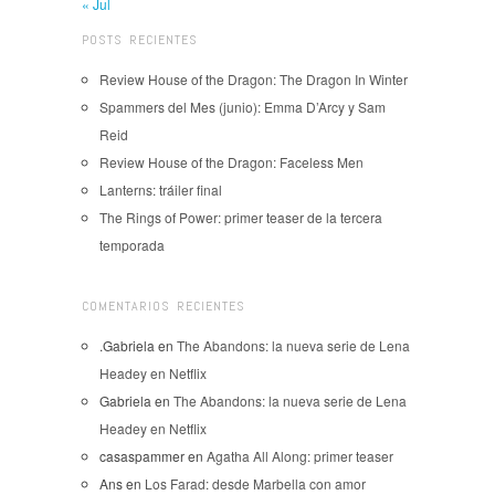
« Jul
POSTS RECIENTES
Review House of the Dragon: The Dragon In Winter
Spammers del Mes (junio): Emma D’Arcy y Sam
Reid
Review House of the Dragon: Faceless Men
Lanterns: tráiler final
The Rings of Power: primer teaser de la tercera
temporada
COMENTARIOS RECIENTES
.Gabriela
en
The Abandons: la nueva serie de Lena
Headey en Netflix
Gabriela
en
The Abandons: la nueva serie de Lena
Headey en Netflix
casaspammer
en
Agatha All Along: primer teaser
Ans
en
Los Farad: desde Marbella con amor