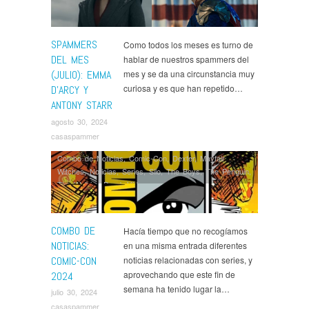
SPAMMERS
Como todos los meses es turno de
DEL MES
hablar de nuestros spammers del
(JULIO): EMMA
mes y se da una circunstancia muy
curiosa y es que han repetido…
D’ARCY Y
ANTONY STARR
agosto 30, 2024
casaspammer
Combo de Noticias
,
Comic-Con
,
Dexter
,
Mayfair
Witches
,
Noticias
,
Series
,
Silo
,
The Boys
,
The Penguin
,
The Walking Dead
,
Ví­deos
COMBO DE
Hacía tiempo que no recogíamos
NOTICIAS:
en una misma entrada diferentes
COMIC-CON
noticias relacionadas con series, y
aprovechando que este fin de
2024
semana ha tenido lugar la…
julio 30, 2024
casaspammer