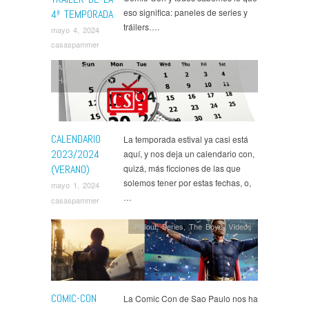
eso significa: paneles de series y
4ª TEMPORADA
tráilers….
mayo 4, 2024
casaspammer
Anime
,
Bridgerton
,
Cobra Kai
,
Doctor Who
,
Evil
,
Hacks
,
House of the Dragon
,
Industry
,
Kimetsu No Yaiba
,
Lady in the Lake
,
Lord of the Rings: The Rings of
Power
,
My Hero Academia
,
NieR: Automata
,
Noticias
,
Only Murders in the Building
,
Outer Range
,
Series
,
Star Wars
,
Sweet Tooth
,
The Acolyte
,
The Bear
,
The
CALENDARIO
La temporada estival ya casi está
Boys
,
The Umbrella Academy
2023/2024
aquí, y nos deja un calendario con,
(VERANO)
quizá, más ficciones de las que
solemos tener por estas fechas, o,
mayo 1, 2024
…
casaspammer
Fallout
,
Series
,
The Boys
,
Ví­deos
COMIC-CON
La Comic Con de Sao Paulo nos ha