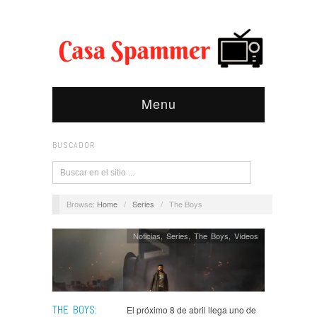
Menu
BUSCADOR
Browse:
Home
/
Series
/
The Boys
Noticias
,
Series
,
The Boys
,
Ví­deos
THE BOYS:
El próximo 8 de abril llega uno de