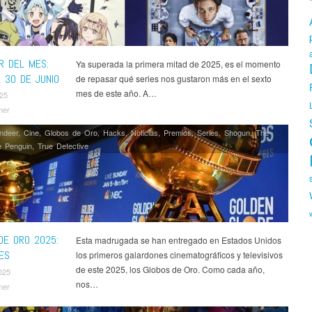
R DEL MES:
Ya superada la primera mitad de 2025, es el momento
L 30 DE JUNIO
de repasar qué series nos gustaron más en el sexto
mes de este año. A…
025
mer
ndeer
,
Cine
,
Globos de Oro
,
Hacks
,
Noticias
,
Premios
,
Series
,
Shogun
,
The
 Penguin
,
True Detective
DE ORO 2025:
Esta madrugada se han entregado en Estados Unidos
ES
los primeros galardones cinematográficos y televisivos
de este 2025, los Globos de Oro. Como cada año,
025
nos…
mer