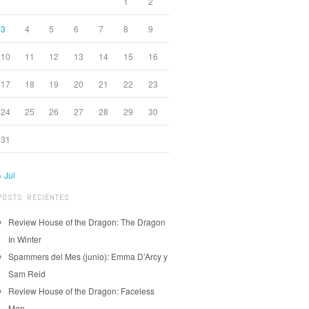
1
2
3
4
5
6
7
8
9
10
11
12
13
14
15
16
17
18
19
20
21
22
23
24
25
26
27
28
29
30
31
« Jul
POSTS RECIENTES
Review House of the Dragon: The Dragon
In Winter
Spammers del Mes (junio): Emma D’Arcy y
Sam Reid
Review House of the Dragon: Faceless
Men