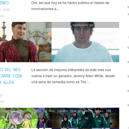
IONES
Oro, así que hoy se ha hecho público el listado de
nominaciones a…
8, 2025
mer
Opinión
,
Series
,
Spammers del Mes
,
The Bear
S DEL MES
La sección de mejores intérpretes de este mes nos
 CARRIE COON
vuelve a traer un ganador, Jeremy Allen White, desde
Y ALLEN
una serie de comedia como es The…
025
mer
l juego del calamar
,
Lo Mejor del Mes
,
Opinión
,
Rick and Morty
,
Series
,
The