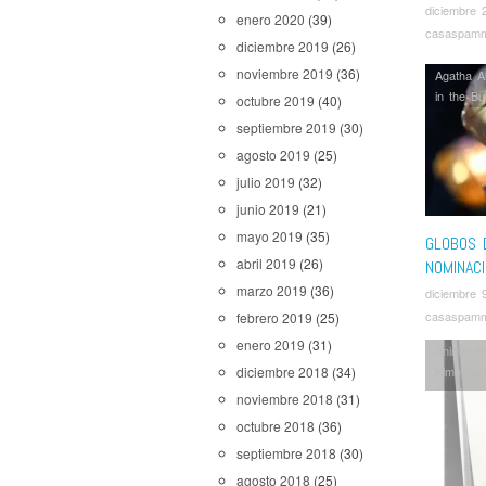
diciembre 
enero 2020
(39)
casaspam
diciembre 2019
(26)
noviembre 2019
(36)
Agatha Al
in the Bui
octubre 2019
(40)
septiembre 2019
(30)
agosto 2019
(25)
julio 2019
(32)
junio 2019
(21)
mayo 2019
(35)
GLOBOS 
abril 2019
(26)
NOMINAC
marzo 2019
(36)
diciembre 
casaspam
febrero 2019
(25)
enero 2019
(31)
Anime
,
B
diciembre 2018
(34)
Kimetsu 
Academi
noviembre 2018
(31)
Star War
octubre 2018
(36)
septiembre 2018
(30)
agosto 2018
(25)