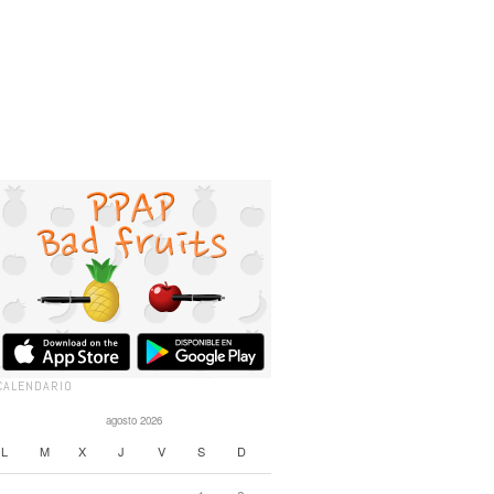
CALENDARIO
agosto 2026
L
M
X
J
V
S
D