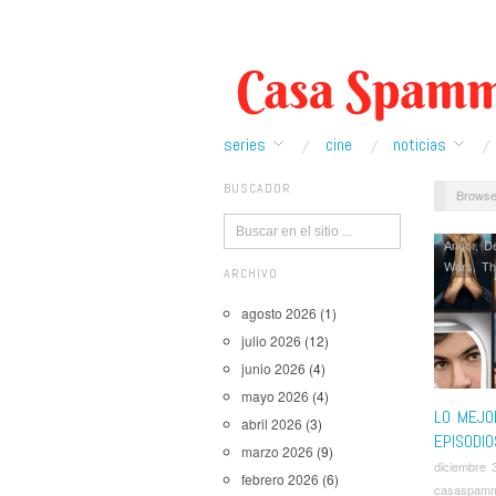
series
cine
noticias
BUSCADOR
Browse
Andor
,
De
Wars
,
Th
ARCHIVO
agosto 2026
(1)
julio 2026
(12)
junio 2026
(4)
mayo 2026
(4)
LO MEJO
abril 2026
(3)
EPISODIO
marzo 2026
(9)
diciembre 
febrero 2026
(6)
casaspam