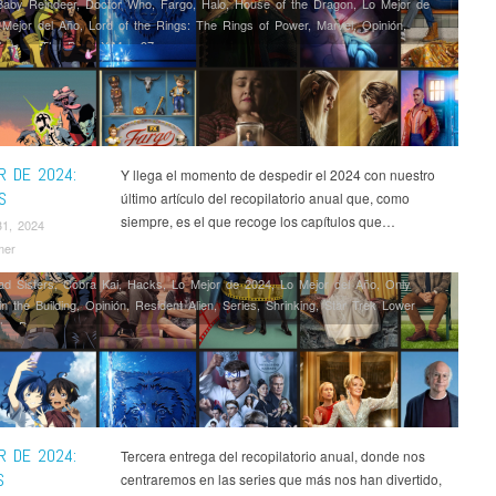
Baby Reindeer
,
Doctor Who
,
Fargo
,
Halo
,
House of the Dragon
,
Lo Mejor de
 Mejor del Año
,
Lord of the Rings: The Rings of Power
,
Marvel
,
Opinión
,
hogun
,
The Bear
,
X-Men 97
R DE 2024:
Y llega el momento de despedir el 2024 con nuestro
S
último artículo del recopilatorio anual que, como
siempre, es el que recoge los capítulos que…
31, 2024
mer
ad Sisters
,
Cobra Kai
,
Hacks
,
Lo Mejor de 2024
,
Lo Mejor del Año
,
Only
n the Building
,
Opinión
,
Resident Alien
,
Series
,
Shrinking
,
Star Trek Lower
he Bear
R DE 2024:
Tercera entrega del recopilatorio anual, donde nos
S
centraremos en las series que más nos han divertido,