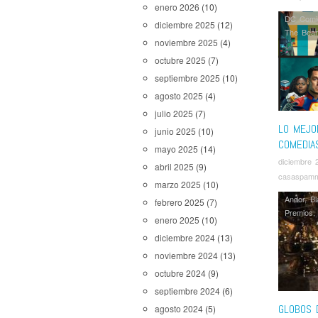
enero 2026
(10)
DC Comi
diciembre 2025
(12)
The Bear
noviembre 2025
(4)
octubre 2025
(7)
septiembre 2025
(10)
agosto 2025
(4)
julio 2025
(7)
LO MEJO
junio 2025
(10)
COMEDIA
mayo 2025
(14)
diciembre 
abril 2025
(9)
casaspam
marzo 2025
(10)
Andor
,
Bl
febrero 2025
(7)
Premios
enero 2025
(10)
Morning 
diciembre 2024
(13)
noviembre 2024
(13)
octubre 2024
(9)
septiembre 2024
(6)
GLOBOS 
agosto 2024
(5)