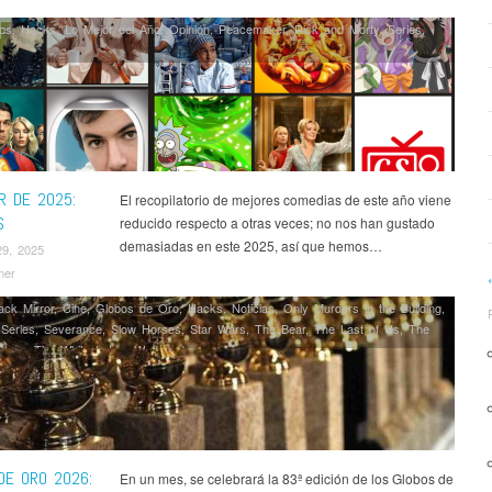
cs
,
Hacks
,
Lo Mejor del Año
,
Opinión
,
Peacemaker
,
Rick and Morty
,
Series
,
R DE 2025:
El recopilatorio de mejores comedias de este año viene
S
reducido respecto a otras veces; no nos han gustado
demasiadas en este 2025, así que hemos…
29, 2025
mer
ack Mirror
,
Cine
,
Globos de Oro
,
Hacks
,
Noticias
,
Only Murders in the Building
,
,
Series
,
Severance
,
Slow Horses
,
Star Wars
,
The Bear
,
The Last of Us
,
The
Show
,
The White Lotus
,
Wednesday
DE ORO 2026:
En un mes, se celebrará la 83ª edición de los Globos de