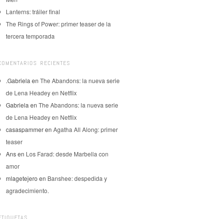
Lanterns: tráiler final
The Rings of Power: primer teaser de la
tercera temporada
COMENTARIOS RECIENTES
.Gabriela
en
The Abandons: la nueva serie
de Lena Headey en Netflix
Gabriela
en
The Abandons: la nueva serie
de Lena Headey en Netflix
casaspammer
en
Agatha All Along: primer
teaser
Ans
en
Los Farad: desde Marbella con
amor
mlagetejero
en
Banshee: despedida y
agradecimiento.
ETIQUETAS