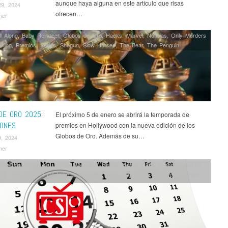
aunque haya alguna en este artículo que risas
29, 2024
ofrecen…
mer
l Along
,
Baby Reindeer
,
Globos de Oro
,
Hacks
,
Marvel
,
Noticias
,
Only Murders
lding
,
Premios
,
Series
,
Shogun
,
Slow Horses
,
The Bear
,
The Penguin
DE ORO 2025:
El próximo 5 de enero se abrirá la temporada de
IONES
premios en Hollywood con la nueva edición de los
Globos de Oro. Además de su…
9, 2024
mer
ridgerton
,
Cobra Kai
,
Doctor Who
,
Evil
,
Hacks
,
House of the Dragon
,
Industry
,
No Yaiba
,
Lady in the Lake
,
Lord of the Rings: The Rings of Power
,
My Hero
a
,
NieR: Automata
,
Noticias
,
Only Murders in the Building
,
Outer Range
,
Series
,
s
,
Sweet Tooth
,
The Acolyte
,
The Bear
,
The Boys
,
The Umbrella Academy