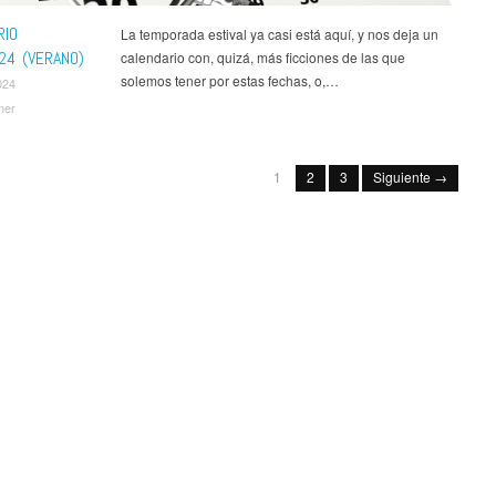
RIO
La temporada estival ya casi está aquí, y nos deja un
24 (VERANO)
calendario con, quizá, más ficciones de las que
solemos tener por estas fechas, o,…
024
mer
1
2
3
Siguiente →