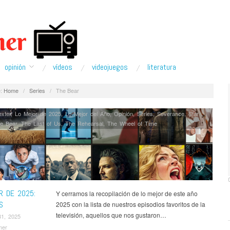
opinión
ví­deos
videojuegos
literatura
:
Home
/
Series
/
The Bear
xter
,
Lo Mejor de 2025
,
Lo Mejor del Año
,
Opinión
,
Series
,
Severance
,
Star
e Bear
,
The Last of Us
,
The Rehearsal
,
The Wheel of Time
R DE 2025:
Y cerramos la recopilación de lo mejor de este año
S
2025 con la lista de nuestros episodios favoritos de la
televisión, aquellos que nos gustaron…
31, 2025
mer