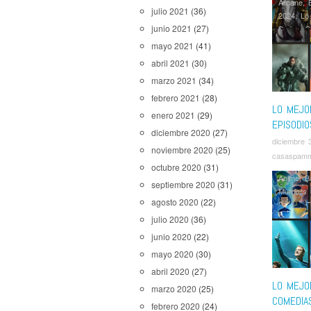
Arcane
,
julio 2021
(36)
2024
,
Lo
junio 2021
(27)
Series
,
S
mayo 2021
(41)
abril 2021
(30)
marzo 2021
(34)
febrero 2021
(28)
LO MEJO
enero 2021
(29)
EPISODIO
diciembre 2020
(27)
diciembre 
noviembre 2020
(25)
casaspam
octubre 2020
(31)
Anime
,
B
septiembre 2020
(31)
Murders i
agosto 2020
(22)
Decks
,
T
julio 2020
(36)
junio 2020
(22)
mayo 2020
(30)
abril 2020
(27)
LO MEJO
marzo 2020
(25)
COMEDIA
febrero 2020
(24)