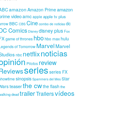
amazon
amazon
ABC
Amazon Prime
amc
prime video
apple tv plus
apple
Cine
dc
BBC
arrow
CBS
combo de noticias
DC Comics
disney plus
Fox
Disney
hbo
FX
hulu
hbo max
game of thrones
Marvel
Marvel
Legends of Tomorrow
noticias
netflix
Studios
nbc
opinión
review
Pilotos
series
Reviews
series FX
sinopsis
Star
showtime
Spammers del Mes
the cw
teaser
Wars
the flash
the
vídeos
trailer
Trailers
walking dead