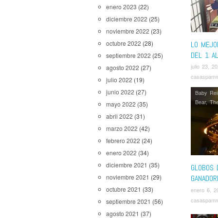
enero 2023
(22)
diciembre 2022
(25)
noviembre 2022
(23)
octubre 2022
(28)
LO MEJO
DEL 1 A
septiembre 2022
(25)
julio 23, 2
agosto 2022
(27)
casaspam
julio 2022
(19)
junio 2022
(27)
Baby Rei
Bear
,
The
mayo 2022
(35)
abril 2022
(31)
marzo 2022
(42)
febrero 2022
(24)
enero 2022
(34)
diciembre 2021
(35)
GLOBOS 
noviembre 2021
(29)
GANADOR
octubre 2021
(33)
enero 6, 2
casaspam
septiembre 2021
(56)
agosto 2021
(37)