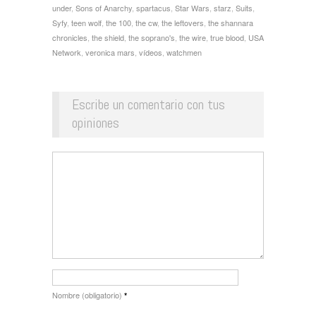
under
,
Sons of Anarchy
,
spartacus
,
Star Wars
,
starz
,
Suits
,
Syfy
,
teen wolf
,
the 100
,
the cw
,
the leftovers
,
the shannara
chronicles
,
the shield
,
the soprano's
,
the wire
,
true blood
,
USA
Network
,
veronica mars
,
vídeos
,
watchmen
Escribe un comentario con tus
opiniones
Nombre (obligatorio)
*