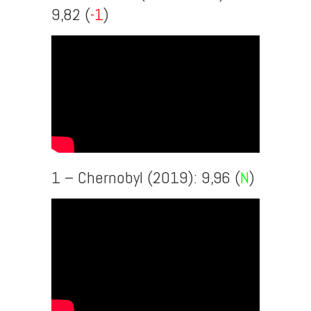
9,82 (
-1
)
1 – Chernobyl (2019): 9,96 (
N
)