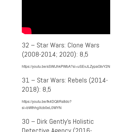
32 – Star Wars: Clone Wars
(2008-2014; 2020): 8,5
https://youtu.be/sSWlJhkPWbA?si=uSEvJLZypaGtvY2N
31 – Star Wars: Rebels (2014-
2018): 8,5
https://youtu.be/fk4DQ6Rs8do?
si=bWthhgXcb0eL0WYN
30 – Dirk Gently’s Holistic
Detective Agency (2016-