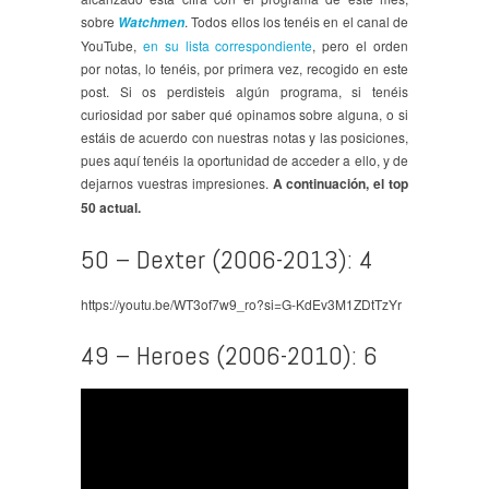
sobre
. Todos ellos los tenéis en el canal de
Watchmen
YouTube,
en su lista correspondiente
, pero el orden
por notas, lo tenéis, por primera vez, recogido en este
post. Si os perdisteis algún programa, si tenéis
curiosidad por saber qué opinamos sobre alguna, o si
estáis de acuerdo con nuestras notas y las posiciones,
pues aquí tenéis la oportunidad de acceder a ello, y de
dejarnos vuestras impresiones.
A continuación, el top
50 actual.
50 – Dexter (2006-2013): 4
https://youtu.be/WT3of7w9_ro?si=G-KdEv3M1ZDtTzYr
49 – Heroes (2006-2010): 6