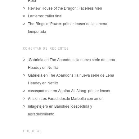
Reid
Review House of the Dragon: Faceless Men
Lanterns: tráiler final
The Rings of Power: primer teaser de la tercera
temporada
COMENTARIOS RECIENTES
.Gabriela
en
The Abandons: la nueva serie de Lena
Headey en Netflix
Gabriela
en
The Abandons: la nueva serie de Lena
Headey en Netflix
casaspammer
en
Agatha All Along: primer teaser
Ans
en
Los Farad: desde Marbella con amor
mlagetejero
en
Banshee: despedida y
agradecimiento.
ETIQUETAS