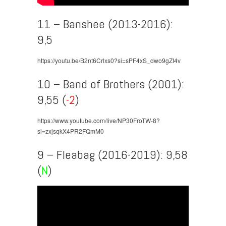
11 – Banshee (2013-2016):
9,5
https://youtu.be/B2nt6Crlxs0?si=sPF4xS_dwo9gZI4v
10 – Band of Brothers (2001):
9,55 (
-2
)
https://www.youtube.com/live/NP30FroTW-8?
si=zxjsqkX4PR2FQmM0
9 – Fleabag (2016-2019): 9,58
(
N
)