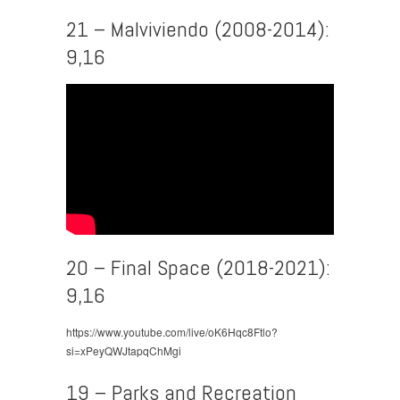
21 – Malviviendo (2008-2014):
9,16
20 – Final Space (2018-2021):
9,16
https://www.youtube.com/live/oK6Hqc8Ftlo?
si=xPeyQWJtapqChMgi
19 – Parks and Recreation