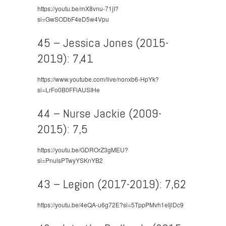
https://youtu.be/mX8vnu-71jI?
si=GwSODbF4eD5w4Vpu
45 – Jessica Jones (2015-
2019): 7,41
https://www.youtube.com/live/nonxb6-HpYk?
si=LrFo0B0FFlAUSIHe
44 – Nurse Jackie (2009-
2015): 7,5
https://youtu.be/GDROrZ3gMEU?
si=PnulsPTwyYSKnYB2
43 – Legion (2017-2019): 7,62
https://youtu.be/4eQA-u6g72E?si=5TppPMvh1eIjlDc9