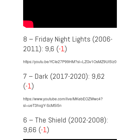
8 – Friday Night Lights (2006-
2011): 9,6 (
-1
)
https://youtu.be/YCIe27P99HM?si=LZGv1OsMZ9Ul5lz0
7 – Dark (2017-2020): 9,62
(
-1
)
https://www.youtube.com/live/MKebEOZWwc4?
si=ueT3hxgY-ScM5i5n
6 – The Shield (2002-2008):
9,66 (
-1
)