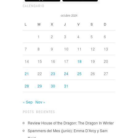
CALENDARIO
octubre 2024
L
M
X
J
V
S
D
1
2
3
4
5
6
7
8
9
10
11
12
13
14
15
16
17
18
19
20
21
22
23
24
25
26
27
28
29
30
31
« Sep
Nov »
POSTS RECIENTES
Review House of the Dragon: The Dragon In Winter
Spammers del Mes (junio): Emma D’Arcy y Sam