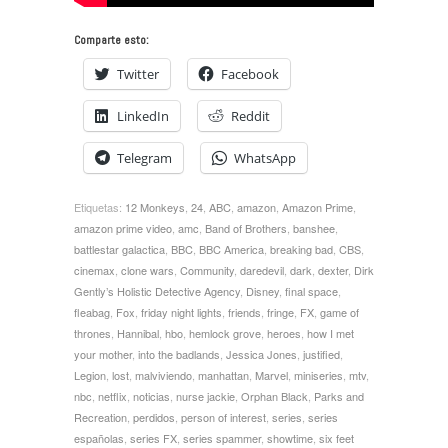
Comparte esto:
Twitter
Facebook
LinkedIn
Reddit
Telegram
WhatsApp
Etiquetas:
12 Monkeys
,
24
,
ABC
,
amazon
,
Amazon Prime
,
amazon prime video
,
amc
,
Band of Brothers
,
banshee
,
battlestar galactica
,
BBC
,
BBC America
,
breaking bad
,
CBS
,
cinemax
,
clone wars
,
Community
,
daredevil
,
dark
,
dexter
,
Dirk
Gently’s Holistic Detective Agency
,
Disney
,
final space
,
fleabag
,
Fox
,
friday night lights
,
friends
,
fringe
,
FX
,
game of
thrones
,
Hannibal
,
hbo
,
hemlock grove
,
heroes
,
how I met
your mother
,
into the badlands
,
Jessica Jones
,
justified
,
Legion
,
lost
,
malviviendo
,
manhattan
,
Marvel
,
miniseries
,
mtv
,
nbc
,
netflix
,
noticias
,
nurse jackie
,
Orphan Black
,
Parks and
Recreation
,
perdidos
,
person of interest
,
series
,
series
españolas
,
series FX
,
series spammer
,
showtime
,
six feet