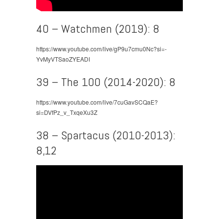
40 – Watchmen (2019): 8
https://www.youtube.com/live/gP9u7cmu0Nc?si=-
YvMyVTSaoZYEADI
39 – The 100 (2014-2020): 8
https://www.youtube.com/live/7cuGavSCQaE?
si=DVfPz_v_TxqeXu3Z
38 – Spartacus (2010-2013):
8,12