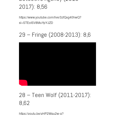
2017): 8,56
https://www.youtube.com/live/3zfQxg40hwQ?
si=STEoISV8MuYpYJZD
29 – Fringe (2008-2013): 8,6
28 – Teen Wolf (2011-2017):
8,62
https://youtu.be/yHP2Wgu2w-g?