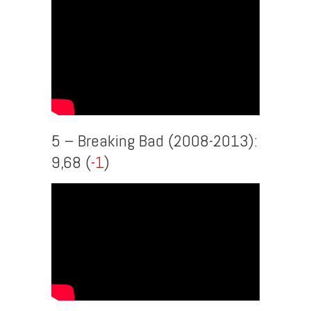
5 – Breaking Bad (2008-2013):
9,68 (
-1
)