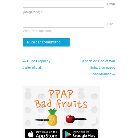
Email
(obligatorio)
*
Sitio
Web (dato opcional)
← Dune Prophecy:
La serie de God of War
tráiler oficial
ficha a un nuevo
showrunner →