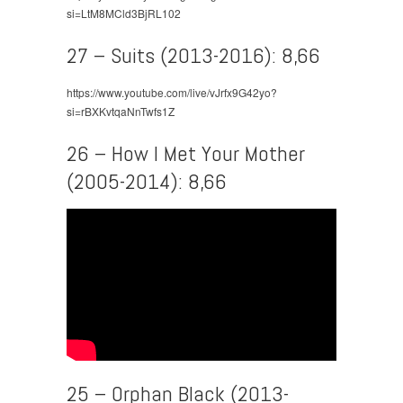
si=LtM8MCld3BjRL102
27 – Suits (2013-2016): 8,66
https://www.youtube.com/live/vJrfx9G42yo?
si=rBXKvtqaNnTwfs1Z
26 – How I Met Your Mother
(2005-2014): 8,66
25 – Orphan Black (2013-