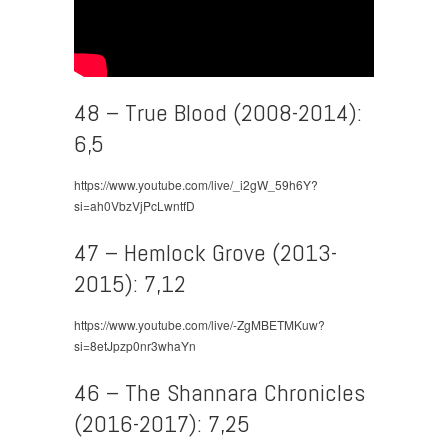
48 – True Blood (2008-2014):
6,5
https://www.youtube.com/live/_i2gW_59h6Y?
si=ah0VbzVjPcLwntfD
47 – Hemlock Grove (2013-
2015): 7,12
https://www.youtube.com/live/-ZgMBETMKuw?
si=8etJpzp0nr3whaYn
46 – The Shannara Chronicles
(2016-2017): 7,25