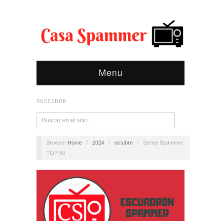
Menu
BUSCADOR
Browse:
Home
/
2024
/
octubre
/
Series Spammer:
TOP 50