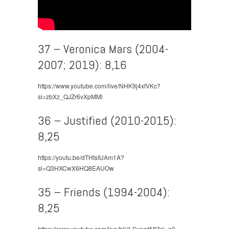
37 – Veronica Mars (2004-
2007; 2019): 8,16
https://www.youtube.com/live/NHK9j4xfVKc?
si=zbXz_QJZr6vXpMMl
36 – Justified (2010-2015):
8,25
https://youtu.be/dTHtsIUAm1A?
si=Q3HXCwX6HQ8EAUOw
35 – Friends (1994-2004):
8,25
https://www.youtube.com/live/hjULSxacdMI?si=a0-