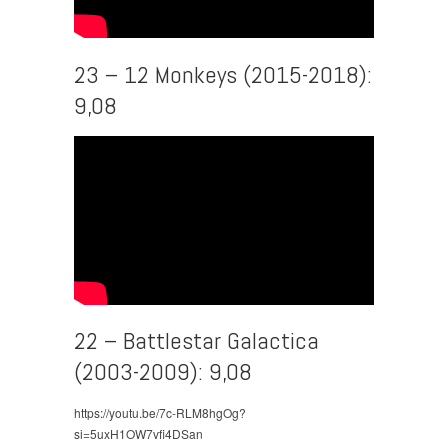
23 – 12 Monkeys (2015-2018):
9,08
22 – Battlestar Galactica
(2003-2009): 9,08
https://youtu.be/7c-RLM8hgOg?
si=5uxH1OW7vfi4DSan