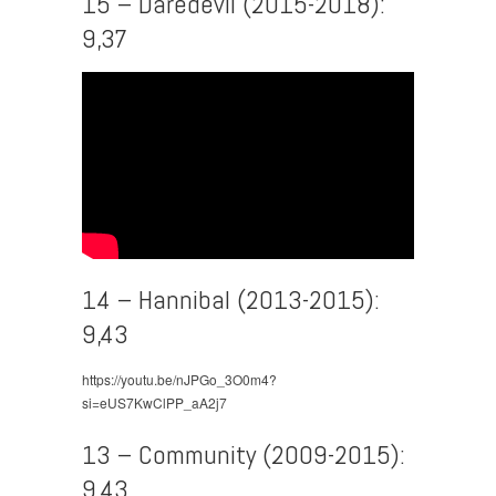
15 – Daredevil (2015-2018):
9,37
14 – Hannibal (2013-2015):
9,43
https://youtu.be/nJPGo_3O0m4?
si=eUS7KwClPP_aA2j7
13 – Community (2009-2015):
9,43