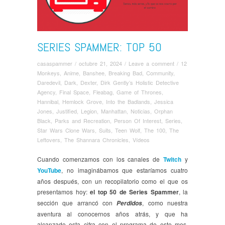
SERIES SPAMMER: TOP 50
casaspammer
/
octubre 21, 2024
/
Leave a comment
/
12
Monkeys
,
Anime
,
Banshee
,
Breaking Bad
,
Community
,
Daredevil
,
Dark
,
Dexter
,
Dirk Gently’s Holistic Detective
Agency
,
Final Space
,
Fleabag
,
Game of Thrones
,
Hannibal
,
Hemlock Grove
,
Into the Badlands
,
Jessica
Jones
,
Justified
,
Legion
,
Manhattan
,
Noticias
,
Orphan
Black
,
Parks and Recreation
,
Person Of Interest
,
Series
,
Star Wars Clone Wars
,
Suits
,
Teen Wolf
,
The 100
,
The
Leftovers
,
The Shannara Chronicles
,
Ví­deos
Cuando comenzamos con los canales de
Twitch
y
YouTube
, no imaginábamos que estaríamos cuatro
años después, con un recopilatorio como el que os
presentamos hoy:
el top 50 de Series Spammer
, la
sección que arrancó con
, como nuestra
Perdidos
aventura al conocernos años atrás, y que ha
alcanzado esta cifra con el programa de este mes,