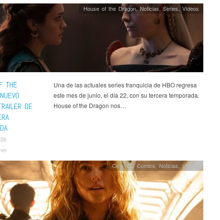
House of the Dragon
,
Noticias
,
Series
,
Ví­deos
F THE
Una de las actuales series franquicia de HBO regresa
 NUEVO
este mes de junio, el día 22, con su tercera temporada.
TRAILER DE
House of the Dragon nos…
ERA
DA
026
mer
Cine
,
DC Comics
,
Noticias
,
Ví­deos