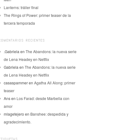
Lanterns: tráiler final
The Rings of Power: primer teaser de la
tercera temporada
COMENTARIOS RECIENTES
.Gabriela
en
The Abandons: la nueva serie
de Lena Headey en Netflix
Gabriela
en
The Abandons: la nueva serie
de Lena Headey en Netflix
casaspammer
en
Agatha All Along: primer
teaser
Ans
en
Los Farad: desde Marbella con
amor
mlagetejero
en
Banshee: despedida y
agradecimiento.
ETIQUETAS