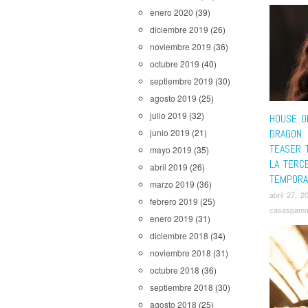
enero 2020
(39)
diciembre 2019
(26)
noviembre 2019
(36)
octubre 2019
(40)
septiembre 2019
(30)
agosto 2019
(25)
julio 2019
(32)
HOUSE O
DRAGON:
junio 2019
(21)
TEASER 
mayo 2019
(35)
LA TERC
abril 2019
(26)
TEMPORA
marzo 2019
(36)
abril 27, 2
febrero 2019
(25)
casaspam
enero 2019
(31)
diciembre 2018
(34)
noviembre 2018
(31)
octubre 2018
(36)
septiembre 2018
(30)
agosto 2018
(25)