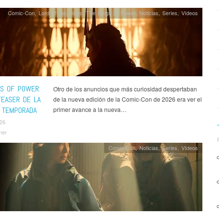
Comic-Con
,
Lord of the Rings: The Rings of Power
,
Noticias
,
Series
,
Ví­deos
GS OF POWER:
Otro de los anuncios que más curiosidad despertaban
TEASER DE LA
de la nueva edición de la Comic-Con de 2026 era ver el
 TEMPORADA
primer avance a la nueva…
026
mer
Comic-Con
,
Noticias
,
Series
,
Ví­deos