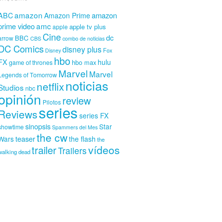
amazon
amazon
ABC
Amazon Prime
amc
prime video
apple tv plus
apple
Cine
dc
BBC
arrow
CBS
combo de noticias
DC Comics
disney plus
Fox
Disney
hbo
FX
hulu
hbo max
game of thrones
Marvel
Marvel
Legends of Tomorrow
noticias
netflix
Studios
nbc
opinión
review
Pilotos
series
Reviews
series FX
sinopsis
Star
showtime
Spammers del Mes
the cw
teaser
Wars
the flash
the
vídeos
trailer
Trailers
walking dead