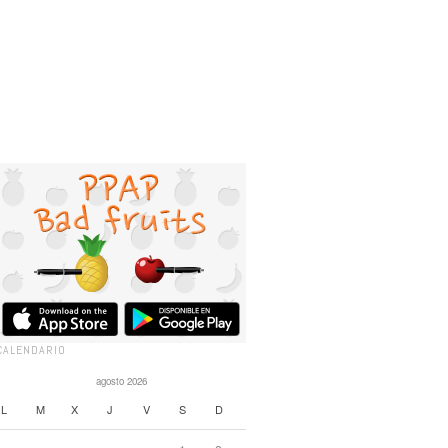
CALENDARIO
agosto 2026
L
M
X
J
V
S
D