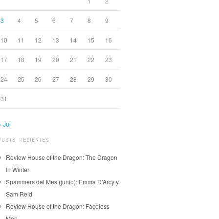
1
2
3
4
5
6
7
8
9
10
11
12
13
14
15
16
17
18
19
20
21
22
23
24
25
26
27
28
29
30
31
« Jul
POSTS RECIENTES
Review House of the Dragon: The Dragon
In Winter
Spammers del Mes (junio): Emma D’Arcy y
Sam Reid
Review House of the Dragon: Faceless
Men