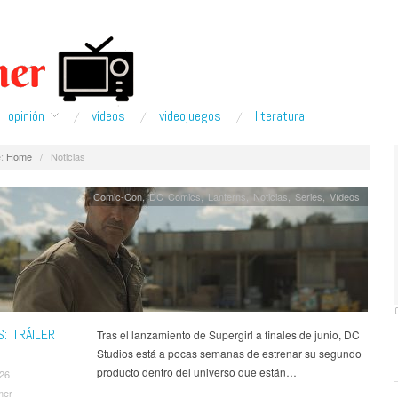
opinión
ví­deos
videojuegos
literatura
:
Home
/
Noticias
Comic-Con
,
DC Comics
,
Lanterns
,
Noticias
,
Series
,
Ví­deos
: TRÁILER
Tras el lanzamiento de Supergirl a finales de junio, DC
Studios está a pocas semanas de estrenar su segundo
producto dentro del universo que están…
026
mer