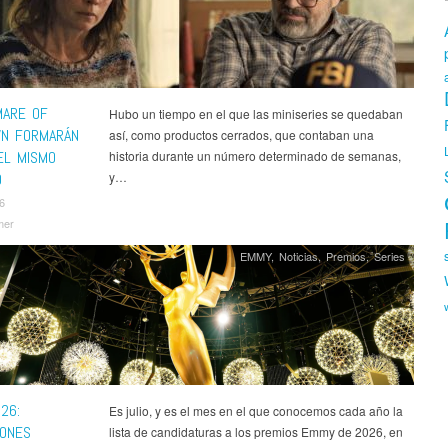
MARE OF
Hubo un tiempo en el que las miniseries se quedaban
N FORMARÁN
así, como productos cerrados, que contaban una
EL MISMO
historia durante un número determinado de semanas,
y…
O
26
mer
EMMY
,
Noticias
,
Premios
,
Series
26:
Es julio, y es el mes en el que conocemos cada año la
IONES
lista de candidaturas a los premios Emmy de 2026, en