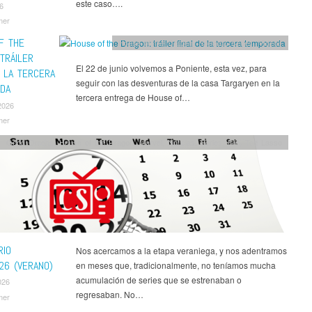
este caso….
26
mer
F THE
House of the Dragon
,
Noticias
,
Series
,
Ví­deos
TRÁILER
El 22 de junio volvemos a Poniente, esta vez, para
E LA TERCERA
seguir con las desventuras de la casa Targaryen en la
DA
tercera entrega de House of…
2026
mer
Good Omens
,
House of the Dragon
,
Marvel
,
Noticias
,
Series
,
Silo
,
Ted Lasso
RIO
Nos acercamos a la etapa veraniega, y nos adentramos
26 (VERANO)
en meses que, tradicionalmente, no teníamos mucha
acumulación de series que se estrenaban o
026
regresaban. No…
mer