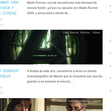
UNNER 2099:
Blade Runner, una de las películas más famosas de
TEASER Y
ciencia ficción, ya tuvo su secuela con Blade Runner
E ESTRENO
2049, y ahora será a través de…
026
mer
Cine
,
Marvel
,
Noticias
,
Ví­deos
S DOOMSDAY:
A finales de este año, volveremos a tener un evento
TRÁILER
cinematográfico de Marvel que la compañía que sea tan
grande (o se acerque al menos),…
026
mer
Mare of Easttown
,
Noticias
,
Series