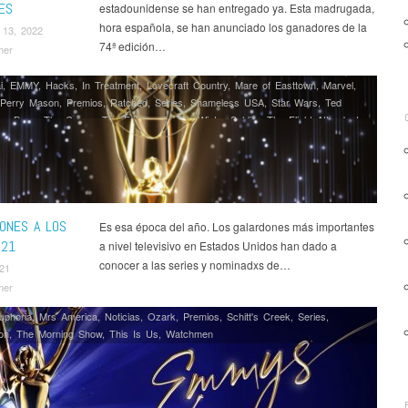
ES
estadounidense se han entregado ya. Esta madrugada,
hora española, se han anunciado los ganadores de la
 13, 2022
74ª edición…
mer
i
,
EMMY
,
Hacks
,
In Treatment
,
Lovecraft Country
,
Mare of Easttown
,
Marvel
,
Perry Mason
,
Premios
,
Ratched
,
Series
,
Shameless USA
,
Star Wars
,
Ted
he Boys
,
The Crown
,
The Falcon and the Winter Soldier
,
The Flight Attendant
,
maid's Tale
,
The Mandalorian
,
The Queen's Gambit
,
The Underground
,
The Undoing
,
This Is Us
,
WandaVision
,
Zoey's Extraordinary Playlist
IONES A LOS
Es esa época del año. Los galardones más importantes
021
a nivel televisivo en Estados Unidos han dado a
conocer a las series y nominadxs de…
021
mer
uphoria
,
Mrs America
,
Noticias
,
Ozark
,
Premios
,
Schitt's Creek
,
Series
,
on
,
The Morning Show
,
This Is Us
,
Watchmen