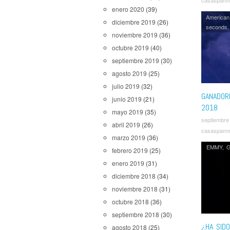
casaspam
enero 2020
(39)
American
diciembre 2019
(26)
seconds
noviembre 2019
(36)
octubre 2019
(40)
septiembre 2019
(30)
agosto 2019
(25)
julio 2019
(32)
GANADOR
junio 2019
(21)
2018
mayo 2019
(35)
septiembre
abril 2019
(26)
casaspam
marzo 2019
(36)
EMMY
,
G
febrero 2019
(25)
enero 2019
(31)
diciembre 2018
(34)
noviembre 2018
(31)
octubre 2018
(36)
septiembre 2018
(30)
¿HA SID
agosto 2018
(25)