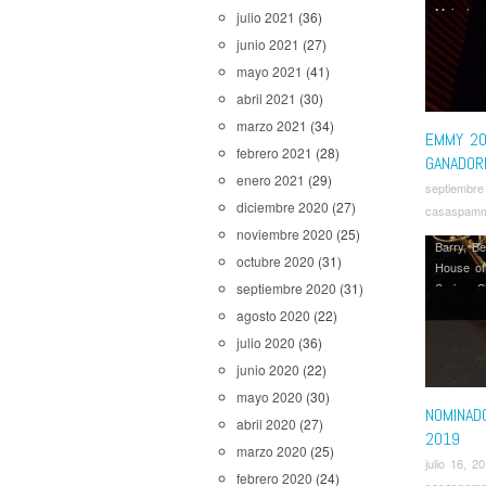
Maisel
julio 2021
(36)
junio 2021
(27)
mayo 2021
(41)
abril 2021
(30)
marzo 2021
(34)
EMMY 20
febrero 2021
(28)
GANADOR
enero 2021
(29)
septiembre
diciembre 2020
(27)
casaspam
noviembre 2020
(25)
Barry
,
Be
octubre 2020
(31)
House of
Series
,
S
septiembre 2020
(31)
Is Us
,
V
agosto 2020
(22)
julio 2020
(36)
junio 2020
(22)
mayo 2020
(30)
NOMINAD
abril 2020
(27)
2019
marzo 2020
(25)
julio 16, 2
febrero 2020
(24)