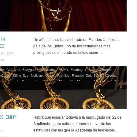
19:
Un año más, se ha celebrado en Estados Unidos la
ES
gala de los Emmy, uno de los certámenes más
prestigiosos del mundo de la televisión…
 23, 2019
mer
tter Call Saul
,
Bodyguard
,
Chernobyl
,
EMMY
,
Fleabag
,
Game of Thrones
,
 Cards
,
Killing Eve
,
Noticias
,
Ozark
,
Premios
,
Russian Doll
,
Schitt's Creek
,
harp Objects
,
Succession
,
The Good Place
,
The Marvelous Mrs. Maisel
,
This
eep
OS EMMY
Habrá que esperar todavía a la madrugada del 22 de
Septiembre para saber quienes se llevarán las
estatuillas con las que la Academia de televisión…
019