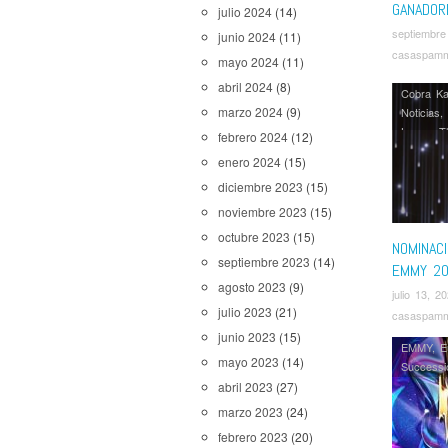
GANADOR
julio 2024
(14)
septiembre
junio 2024
(11)
casaspam
mayo 2024
(11)
abril 2024
(8)
Cobra Ka
marzo 2024
(9)
Noticias
,
Lasso
,
T
febrero 2024
(12)
The Hand
enero 2024
(15)
Railroad
diciembre 2023
(15)
noviembre 2023
(15)
octubre 2023
(15)
NOMINAC
septiembre 2023
(14)
EMMY 2
agosto 2023
(9)
julio 13, 2
julio 2023
(21)
casaspam
junio 2023
(15)
EMMY
,
E
mayo 2023
(14)
Successi
abril 2023
(27)
marzo 2023
(24)
febrero 2023
(20)