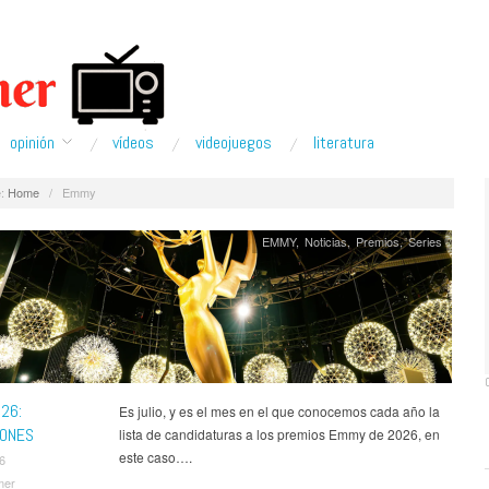
opinión
ví­deos
videojuegos
literatura
:
Home
/
Emmy
EMMY
,
Noticias
,
Premios
,
Series
26:
Es julio, y es el mes en el que conocemos cada año la
IONES
lista de candidaturas a los premios Emmy de 2026, en
este caso….
26
mer