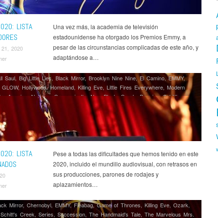
020: LISTA
Una vez más, la academia de televisión
DORES
estadounidense ha otorgado los Premios Emmy, a
pesar de las circunstancias complicadas de este año, y
 21, 2020
adaptándose a…
mer
ll Saul
,
Big Little Lies
,
Black Mirror
,
Brooklyn Nine Nine
,
El Camino
,
EMMY
,
,
GLOW
,
Hollywood
,
Homeland
,
Killing Eve
,
Little Fires Everywhere
,
Modern
rs America
,
Noticias
,
Orange is the New Black
,
Ozark
,
Premios
,
Schitt's
eries
,
Succession
,
The Crown
,
The Good Place
,
The Handmaid's Tale
,
The
ian
,
The Marvelous Mrs. Maisel
,
The Morning Show
,
The Outsider
,
This Is Us
,
ble
,
Unbreakable Kimmy Schmidt
,
Watchmen
,
Westworld
,
What We Do in the
020: LISTA
Pese a todas las dificultades que hemos tenido en este
NADOS
2020, incluido el mundillo audiovisual, con retrasos en
sus producciones, parones de rodajes y
020
aplazamientos…
mer
ack Mirror
,
Chernobyl
,
EMMY
,
Fleabag
,
Game of Thrones
,
Killing Eve
,
Ozark
,
,
Schitt's Creek
,
Series
,
Succession
,
The Handmaid's Tale
,
The Marvelous Mrs.