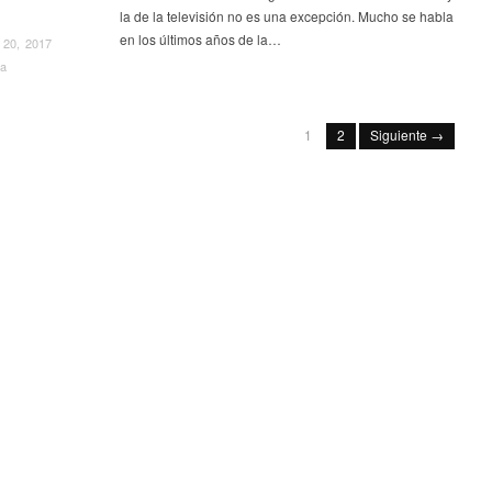
la de la televisión no es una excepción. Mucho se habla
en los últimos años de la…
 20, 2017
va
1
2
Siguiente →