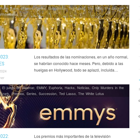
Poker Face
,
Premios
,
Series
,
Succession
,
Ted Lasso
,
The Bear
,
The Last of
White Lotus
023:
Los resultados de las nominaciones, en un año normal,
ES
se habrían conocido hace meses. Pero, debido a las
huelgas en Hollywood, todo se aplazó, incluida…
2024
mer
,
El juego del calamar
,
EMMY
,
Euphoria
,
Hacks
,
Noticias
,
Only Murders in the
Ozark
,
Premios
,
Series
,
Succession
,
Ted Lasso
,
The White Lotus
022:
Los premios más importantes de la televisión