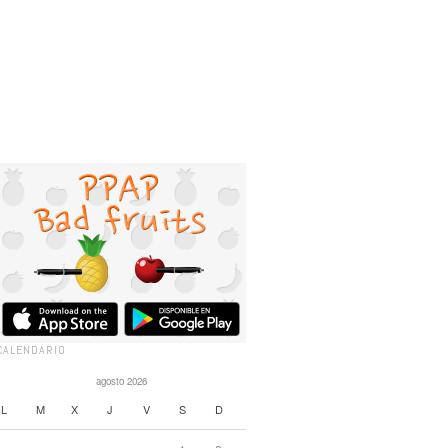
CALENDARIO
agosto 2026
L
M
X
J
V
S
D