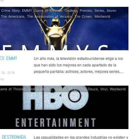
mer
 Crime Story
,
EMMY
,
Game of Thrones
,
Godless
,
Premios
,
Series
,
Seven
,
The Americans
,
The Assasination of Versace
,
The Crown
,
Westworld
ES EMMY
Un año más, la televisión estadounidense elige a los
que han sido los mejores en cada apartado de la
pequeña pantalla: actrices, actores, mejores series,…
 18, 2018
mer
ame of Thrones
,
Globos de Oro
,
Opinión
,
Series
,
The Deuce
,
Vinyl
,
Westworld
O DESTRONADA
Las casualidades en las grandes industrias no existen y