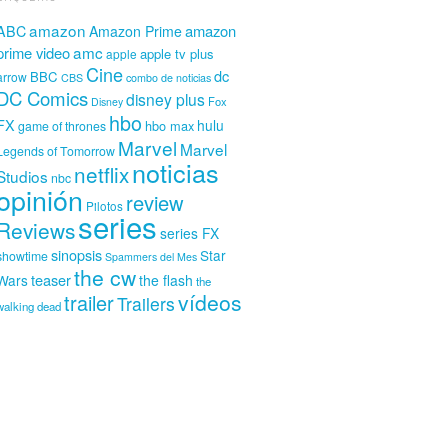
amazon
amazon
ABC
Amazon Prime
amc
prime video
apple tv plus
apple
Cine
dc
BBC
arrow
CBS
combo de noticias
DC Comics
disney plus
Fox
Disney
hbo
FX
hulu
hbo max
game of thrones
Marvel
Marvel
Legends of Tomorrow
noticias
netflix
Studios
nbc
opinión
review
Pilotos
series
Reviews
series FX
sinopsis
Star
showtime
Spammers del Mes
the cw
teaser
Wars
the flash
the
vídeos
trailer
Trailers
walking dead