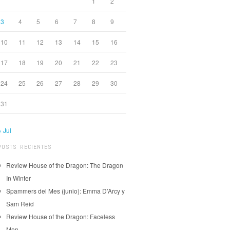
1
2
3
4
5
6
7
8
9
10
11
12
13
14
15
16
17
18
19
20
21
22
23
24
25
26
27
28
29
30
31
« Jul
POSTS RECIENTES
Review House of the Dragon: The Dragon
In Winter
Spammers del Mes (junio): Emma D’Arcy y
Sam Reid
Review House of the Dragon: Faceless
Men