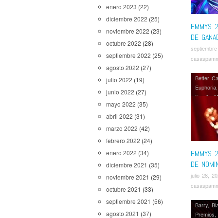
enero 2023
(22)
diciembre 2022
(25)
EMMYS 2
noviembre 2022
(23)
DE GANA
octubre 2022
(28)
septiembre
septiembre 2022
(25)
casaspam
agosto 2022
(27)
Better Ca
julio 2022
(19)
Euphoria
junio 2022
(27)
Family
,
M
mayo 2022
(35)
Creek
,
S
Mandalor
abril 2022
(31)
Unbelieva
marzo 2022
(42)
Shadows
febrero 2022
(24)
EMMYS 2
enero 2022
(34)
DE NOMI
diciembre 2021
(35)
julio 28, 2
noviembre 2021
(29)
casaspam
octubre 2021
(33)
septiembre 2021
(56)
Barry
,
Bl
agosto 2021
(37)
Premios