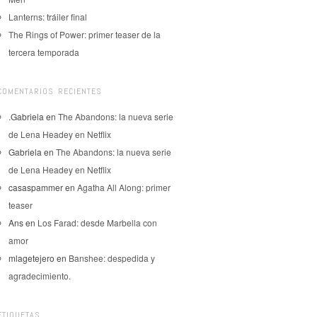
Lanterns: tráiler final
The Rings of Power: primer teaser de la
tercera temporada
COMENTARIOS RECIENTES
.Gabriela
en
The Abandons: la nueva serie
de Lena Headey en Netflix
Gabriela
en
The Abandons: la nueva serie
de Lena Headey en Netflix
casaspammer
en
Agatha All Along: primer
teaser
Ans
en
Los Farad: desde Marbella con
amor
mlagetejero
en
Banshee: despedida y
agradecimiento.
ETIQUETAS