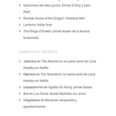
Spammers del Mes (junio): Emma D’Arcy y Sam
Reid
Review House of the Dragon: Faceless Men
Lanterns: tráiler final
The Rings of Power: primer teaser de la tercera
temporada
COMENTARIOS RECIENTES
.Gabriela
en
The Abandons: la nueva serie de Lena
Headey en Netflix
Gabriela
en
The Abandons: la nueva serie de Lena
Headey en Netflix
casaspammer
en
Agatha All Along: primer teaser
Ans
en
Los Farad: desde Marbella con amor
mlagetejero
en
Banshee: despedida y
agradecimiento.