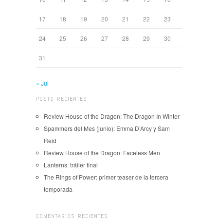
17
18
19
20
21
22
23
24
25
26
27
28
29
30
31
« Jul
POSTS RECIENTES
Review House of the Dragon: The Dragon In Winter
Spammers del Mes (junio): Emma D’Arcy y Sam
Reid
Review House of the Dragon: Faceless Men
Lanterns: tráiler final
The Rings of Power: primer teaser de la tercera
temporada
COMENTARIOS RECIENTES