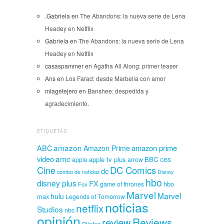
.Gabriela
en
The Abandons: la nueva serie de Lena
Headey en Netflix
Gabriela
en
The Abandons: la nueva serie de Lena
Headey en Netflix
casaspammer
en
Agatha All Along: primer teaser
Ans
en
Los Farad: desde Marbella con amor
mlagetejero
en
Banshee: despedida y
agradecimiento.
ETIQUETAS
amazon
amazon prime
ABC
Amazon Prime
amc
video
apple tv plus
BBC
apple
arrow
CBS
Cine
DC Comics
dc
combo de noticias
Disney
hbo
disney plus
FX
hbo
game of thrones
Fox
Marvel
Marvel
hulu
max
Legends of Tomorrow
noticias
netflix
Studios
nbc
opinión
Reviews
review
Pilotos