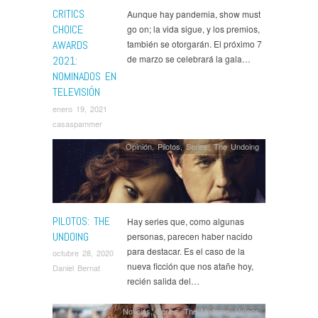
Great
,
The Mandalorian
,
The Outsider
,
The Plot
CRITICS
Aunque hay pandemia, show must
Against America
,
The Queen's Gambit
,
The Undoing
,
CHOICE
go on; la vida sigue, y los premios,
This Is Us
,
What We Do in the Shadows
,
Zoey's
AWARDS
también se otorgarán. El próximo 7
Extraordinary Playlist
de marzo se celebrará la gala…
2021:
NOMINADOS EN
TELEVISIÓN
enero 19, 2021
casaspammer
Opinión
,
Pilotos
,
Series
,
The Undoing
PILOTOS: THE
Hay series que, como algunas
UNDOING
personas, parecen haber nacido
para destacar. Es el caso de la
octubre 28, 2020
nueva ficción que nos atañe hoy,
Daniel Bernat
recién salida del…
Noticias
,
Series
,
The Undoing
,
Ví­deos