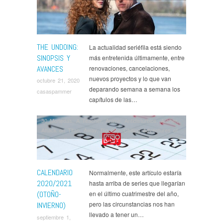
THE UNDOING:
La actualidad seriéfila está siendo
SINOPSIS Y
más entretenida últimamente, entre
AVANCES
renovaciones, cancelaciones,
nuevos proyectos y lo que van
octubre 21, 2020
deparando semana a semana los
casaspammer
capítulos de las…
30 Monedas
,
A Teacher
,
Anime
,
Antidisturbios
,
Archer
,
Attack on Titan
,
Away
,
Big Sky
,
Chilling Adventures of
Sabrina
,
Des
,
Dime Quién Soy
,
El Cid
,
El Desorden
que Dejas
,
Euphoria
,
Fargo
,
Fear The Walking Dead
,
Helstrom
,
Industry
,
Memorias de Idhún
,
Moonbase 8
,
Nasdrovia
,
Noticias
,
Patria
,
Raised by Wolves
,
CALENDARIO
Normalmente, este artículo estaría
Ratched
,
Roadkill
,
Series
,
Shameless USA
,
Star Trek
2020/2021
hasta arriba de series que llegarían
Discovery
,
Star Wars
,
Suburra
,
Supernatural
,
(OTOÑO-
en el último cuatrimestre del año,
Superstore
,
The Blacklist
,
The Boys
,
The Expanse
,
pero las circunstancias nos han
INVIERNO)
The Flight Attendant
,
The Good Lord Bird
,
The
llevado a tener un…
Haunting of Bly Manor
,
The Mandalorian
,
The Stand
,
septiembre 1,