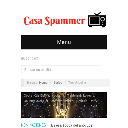
Menu
BUSCADOR
Browse:
Home
/
Series
/
The Undoing
Cobra Kai
,
EMMY
,
Hacks
,
In Treatment
,
Lovecraft
Country
,
Mare of Easttown
,
Marvel
,
Noticias
,
Perry
Mason
,
Premios
,
Ratched
,
Series
,
Shameless USA
,
Star Wars
,
Ted Lasso
,
The Boys
,
The Crown
,
The
Falcon and the Winter Soldier
,
The Flight Attendant
,
The Handmaid's Tale
,
The Mandalorian
,
The Queen's
NOMINACIONES
Es esa época del año. Los
Gambit
,
The Underground Railroad
,
The Undoing
,
This