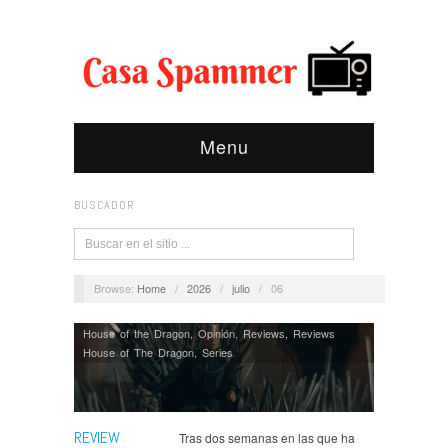
Menu
BUSCADOR
Browse:
Home
/
2026
/
julio
/
06
House of the Dragon
,
Opinión
,
Reviews
,
Reviews
House of The Dragon
,
Series
REVIEW
Tras dos semanas en las que ha