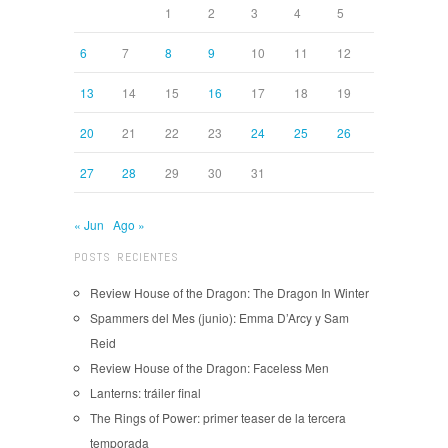
1
2
3
4
5
6
7
8
9
10
11
12
13
14
15
16
17
18
19
20
21
22
23
24
25
26
27
28
29
30
31
« Jun
Ago »
POSTS RECIENTES
Review House of the Dragon: The Dragon In Winter
Spammers del Mes (junio): Emma D’Arcy y Sam
Reid
Review House of the Dragon: Faceless Men
Lanterns: tráiler final
The Rings of Power: primer teaser de la tercera
temporada