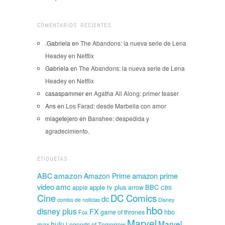
COMENTARIOS RECIENTES
.Gabriela
en
The Abandons: la nueva serie de Lena
Headey en Netflix
Gabriela
en
The Abandons: la nueva serie de Lena
Headey en Netflix
casaspammer
en
Agatha All Along: primer teaser
Ans
en
Los Farad: desde Marbella con amor
mlagetejero
en
Banshee: despedida y
agradecimiento.
ETIQUETAS
amazon
amazon prime
ABC
Amazon Prime
amc
video
apple tv plus
BBC
apple
arrow
CBS
Cine
DC Comics
dc
combo de noticias
Disney
hbo
disney plus
FX
hbo
game of thrones
Fox
Marvel
Marvel
hulu
max
Legends of Tomorrow