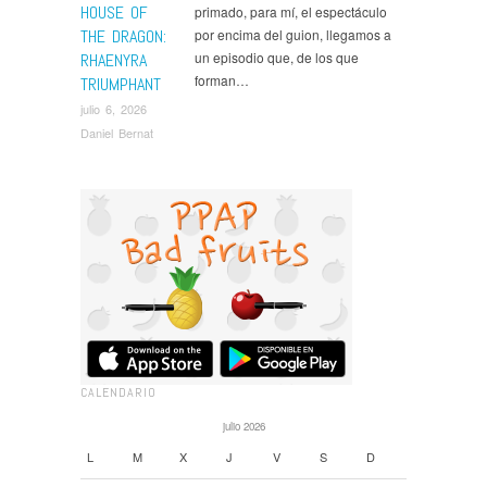
HOUSE OF
primado, para mí, el espectáculo
THE DRAGON:
por encima del guion, llegamos a
un episodio que, de los que
RHAENYRA
forman…
TRIUMPHANT
julio 6, 2026
Daniel Bernat
CALENDARIO
julio 2026
L
M
X
J
V
S
D