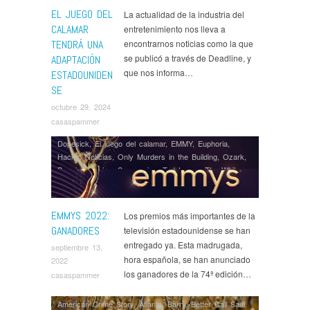
EL JUEGO DEL
La actualidad de la industria del
CALAMAR
entretenimiento nos lleva a
TENDRÁ UNA
encontrarnos noticias como la que
se publicó a través de Deadline, y
ADAPTACIÓN
que nos informa…
ESTADOUNIDEN
SE
octubre 29, 2024
casaspammer
Dopesick
,
El juego del calamar
,
EMMY
,
Euphoria
,
Hacks
,
Noticias
,
Only Murders in the Building
,
Ozark
,
Premios
,
Series
,
Succession
,
Ted Lasso
,
The White
Lotus
EMMYS 2022:
Los premios más importantes de la
GANADORES
televisión estadounidense se han
entregado ya. Esta madrugada,
septiembre 13,
hora española, se han anunciado
2022
los ganadores de la 74ª edición…
casaspammer
American Crime Story
,
Atlanta
,
Barry
,
Better Call Saul
,