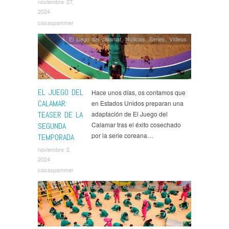
noviembre 27,
2024
casaspammer
El juego del calamar
,
Noticias
,
Series
,
Ví­deos
EL JUEGO DEL
Hace unos días, os contamos que
CALAMAR:
en Estados Unidos preparan una
TEASER DE LA
adaptación de El Juego del
Calamar tras el éxito cosechado
SEGUNDA
por la serie coreana…
TEMPORADA
noviembre 2,
2024
casaspammer
El juego del calamar
,
Noticias
,
Series