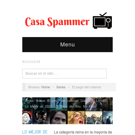
Menu
BUSCADOR
Browse:
Home
/
Series
/
El juego del calamar
Andor
,
Anime
,
El juego del calamar
,
Gangs of London
,
Lo Mejor de 2025
,
Lo Mejor del Año
,
My Hero
Academia
,
Opinión
,
Series
,
Severance
,
Star Wars
,
The
Last of Us
,
The Wheel of Time
LO MEJOR DE
La categoría reina en la mayoría de