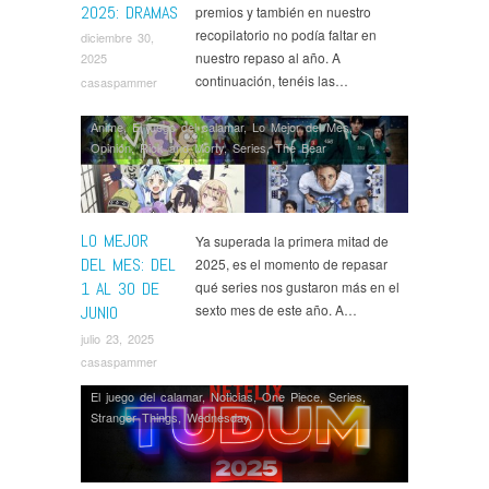
2025: DRAMAS
premios y también en nuestro
recopilatorio no podía faltar en
diciembre 30,
nuestro repaso al año. A
2025
continuación, tenéis las…
casaspammer
Anime
,
El juego del calamar
,
Lo Mejor del Mes
,
Opinión
,
Rick and Morty
,
Series
,
The Bear
LO MEJOR
Ya superada la primera mitad de
DEL MES: DEL
2025, es el momento de repasar
1 AL 30 DE
qué series nos gustaron más en el
sexto mes de este año. A…
JUNIO
julio 23, 2025
casaspammer
El juego del calamar
,
Noticias
,
One Piece
,
Series
,
Stranger Things
,
Wednesday