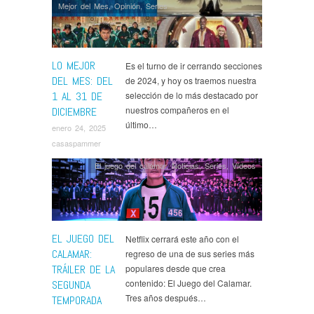
Mejor del Mes
,
Opinión
,
Series
LO MEJOR
Es el turno de ir cerrando secciones
DEL MES: DEL
de 2024, y hoy os traemos nuestra
1 AL 31 DE
selección de lo más destacado por
nuestros compañeros en el
DICIEMBRE
último…
enero 24, 2025
casaspammer
El juego del calamar
,
Noticias
,
Series
,
Ví­deos
EL JUEGO DEL
Netflix cerrará este año con el
CALAMAR:
regreso de una de sus series más
TRÁILER DE LA
populares desde que crea
contenido: El Juego del Calamar.
SEGUNDA
Tres años después…
TEMPORADA