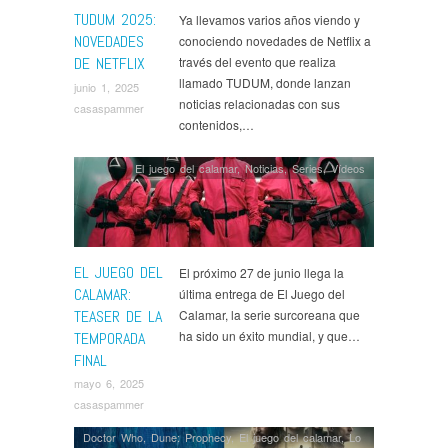
TUDUM 2025:
Ya llevamos varios años viendo y
NOVEDADES
conociendo novedades de Netflix a
DE NETFLIX
través del evento que realiza
llamado TUDUM, donde lanzan
junio 1, 2025
noticias relacionadas con sus
casaspammer
contenidos,…
El juego del calamar
,
Noticias
,
Series
,
Ví­deos
EL JUEGO DEL
El próximo 27 de junio llega la
CALAMAR:
última entrega de El Juego del
TEASER DE LA
Calamar, la serie surcoreana que
ha sido un éxito mundial, y que…
TEMPORADA
FINAL
mayo 6, 2025
casaspammer
Doctor Who
,
Dune: Prophecy
,
El juego del calamar
,
Lo