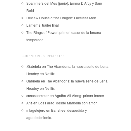
Spammers del Mes (junio): Emma D’Arcy y Sam
Reid
Review House of the Dragon: Faceless Men
Lanterns: tráiler final
The Rings of Power: primer teaser de la tercera
temporada
COMENTARIOS RECIENTES
.Gabriela
en
The Abandons: la nueva serie de Lena
Headey en Netflix
Gabriela
en
The Abandons: la nueva serie de Lena
Headey en Netflix
casaspammer
en
Agatha All Along: primer teaser
Ans
en
Los Farad: desde Marbella con amor
mlagetejero
en
Banshee: despedida y
agradecimiento.