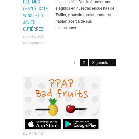
DEL MES
esta sección. Dos intérpretes son
(MAYO): KATE
elegidos en nuestras encuestas de
Twitter, y nuestros colaboradores
WINSLET Y
hablan acerca de sus
JAVIER
actuaciones…
GUTIÉRREZ
junio 25, 2021
casaspammer
1
2
Siguiente →
CALENDARIO