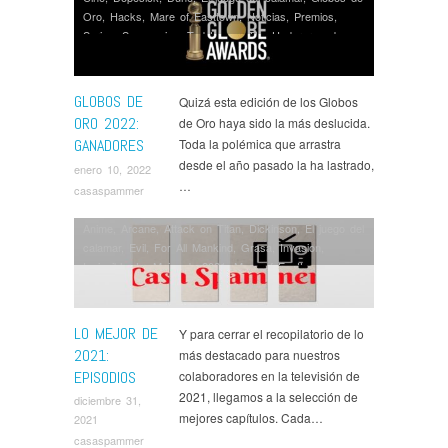
Oro
,
Hacks
,
Mare of Easttown
,
Noticias
,
Premios
,
Series
,
Succession
,
Ted Lasso
,
The Underground
Railroad
GLOBOS DE
Quizá esta edición de los Globos
ORO 2022:
de Oro haya sido la más deslucida.
GANADORES
Toda la polémica que arrastra
desde el año pasado la ha lastrado,
enero 10, 2022
…
casaspammer
Anime
,
Arcane
,
Attack on Titan
,
Dickinson
,
El juego del
calamar
,
Evil
,
For All Mankind
,
Grasa
,
Invasion
,
Invincible
,
Lo Mejor de 2021
,
Mare of Easttown
,
Midnight Mass
,
Mythic Quest
,
Only Murders in the
Building
,
Opinión
,
Series
,
Solar Opposites
,
Succession
,
Superstore
,
Ted Lasso
,
The Good Fight
,
What We Do
LO MEJOR DE
Y para cerrar el recopilatorio de lo
in the Shadows
2021:
más destacado para nuestros
EPISODIOS
colaboradores en la televisión de
2021, llegamos a la selección de
diciembre 31,
mejores capítulos. Cada…
2021
casaspammer