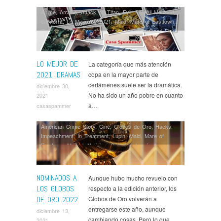
Anime
,
Arcane
,
Attack on Titan
,
Evil
,
For All Mankind
,
Gomorra
,
Lo Mejor de 2021
,
Maid
,
Mare of Easttown
,
Opinión
,
Series
,
Servant
,
Succession
,
The Good Fight
,
The Witcher
LO MEJOR DE
La categoría que más atención
2021: DRAMAS
copa en la mayor parte de
certámenes suele ser la dramática.
diciembre 30,
No ha sido un año pobre en cuanto
2021
a…
casaspammer
American Crime Story
,
Cine
,
Globos de Oro
,
Hacks
,
Impeachment
,
In Treatment
,
Lupin
,
Maid
,
Mare of
Easttown
,
Marvel
,
Noticias
,
Only Murders in the
Building
,
Premios
,
Scenes from a Marriage
,
Series
,
Succession
,
Ted Lasso
,
The Good Fight
,
The Great
,
The Handmaid's Tale
,
The Morning Show
,
The Serpent
,
NOMINADOS A
Aunque hubo mucho revuelo con
The Underground Railroad
,
The White Lotus
,
LOS GLOBOS
respecto a la edición anterior, los
WandaVision
DE ORO 2022
Globos de Oro volverán a
entregarse este año, aunque
diciembre 13,
cambiando cosas. Pero lo que…
2021