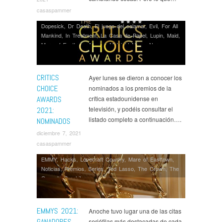
casaspammer
Dopesick
,
Dr Death
,
El juego del calamar
,
Evil
,
For All
Mankind
,
In Treatment
,
La Casa de Papel
,
Lupin
,
Maid
,
Mare of Easttown
,
Marvel
,
Midnight Mass
,
Narcos
México
,
Nine Perfect Strangers
,
Noticias
,
Premios
,
Series
,
Sex Education
,
Succession
,
Ted Lasso
,
The
Chair
,
The Good Fight
,
The Great
,
The Morning Show
,
CRITICS
Ayer lunes se dieron a conocer los
The Underground Railroad
,
The White Lotus
,
CHOICE
nominados a los premios de la
WandaVision
,
What If...?
,
What We Do in the Shadows
AWARDS
crítica estadounidense en
televisión, y podéis consultar el
2021:
listado completo a continuación….
NOMINADOS
diciembre 7, 2021
casaspammer
EMMY
,
Hacks
,
Lovecraft Country
,
Mare of Easttown
,
Noticias
,
Premios
,
Series
,
Ted Lasso
,
The Crown
,
The
Queen's Gambit
EMMYS 2021:
Anoche tuvo lugar una de las citas
GANADORES
seriéfilas más destacadas de cada