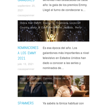
año: la gala de los premios Emmy.
septiembre 20,
Llegó el turno de condecorar a…
2021
casaspammer
Cobra Kai
,
EMMY
,
Hacks
,
In Treatment
,
Lovecraft
Country
,
Mare of Easttown
,
Marvel
,
Noticias
,
Perry
Mason
,
Premios
,
Ratched
,
Series
,
Shameless USA
,
Star Wars
,
Ted Lasso
,
The Boys
,
The Crown
,
The
Falcon and the Winter Soldier
,
The Flight Attendant
,
The Handmaid's Tale
,
The Mandalorian
,
The Queen's
NOMINACIONES
Es esa época del año. Los
Gambit
,
The Underground Railroad
,
The Undoing
,
This
A LOS EMMY
galardones más importantes a nivel
Is Us
,
WandaVision
,
Zoey's Extraordinary Playlist
2021
televisivo en Estados Unidos han
dado a conocer a las series y
julio 13, 2021
nominadxs de…
casaspammer
Mare of Easttown
,
Opinión
,
Reyes de la Noche
,
Series
,
Spammers del Mes
SPAMMERS
Ya sabéis la tónica habitual con