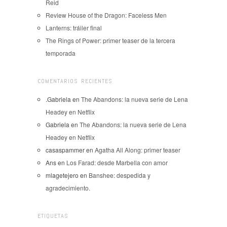
Reid
Review House of the Dragon: Faceless Men
Lanterns: tráiler final
The Rings of Power: primer teaser de la tercera
temporada
COMENTARIOS RECIENTES
.Gabriela
en
The Abandons: la nueva serie de Lena
Headey en Netflix
Gabriela
en
The Abandons: la nueva serie de Lena
Headey en Netflix
casaspammer
en
Agatha All Along: primer teaser
Ans
en
Los Farad: desde Marbella con amor
mlagetejero
en
Banshee: despedida y
agradecimiento.
ETIQUETAS