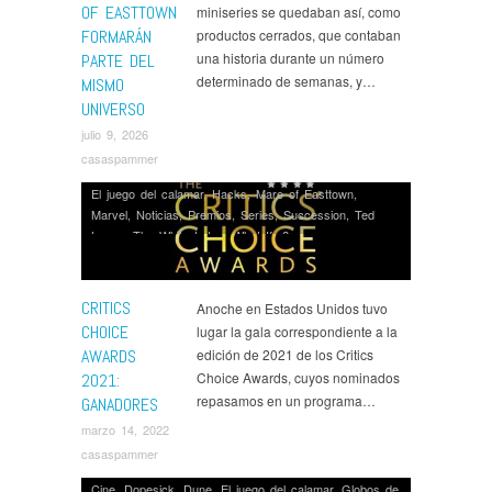
OF EASTTOWN
miniseries se quedaban así, como
FORMARÁN
productos cerrados, que contaban
una historia durante un número
PARTE DEL
determinado de semanas, y…
MISMO
UNIVERSO
julio 9, 2026
casaspammer
El juego del calamar
,
Hacks
,
Mare of Easttown
,
Marvel
,
Noticias
,
Premios
,
Series
,
Succession
,
Ted
Lasso
,
The White Lotus
,
What If...?
CRITICS
Anoche en Estados Unidos tuvo
CHOICE
lugar la gala correspondiente a la
AWARDS
edición de 2021 de los Critics
Choice Awards, cuyos nominados
2021:
repasamos en un programa…
GANADORES
marzo 14, 2022
casaspammer
Cine
,
Dopesick
,
Dune
,
El juego del calamar
,
Globos de