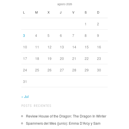
agosto 2026
L
M
X
J
V
S
D
1
2
3
4
5
6
7
8
9
10
11
12
13
14
15
16
17
18
19
20
21
22
23
24
25
26
27
28
29
30
31
« Jul
POSTS RECIENTES
Review House of the Dragon: The Dragon In Winter
Spammers del Mes (junio): Emma D’Arcy y Sam