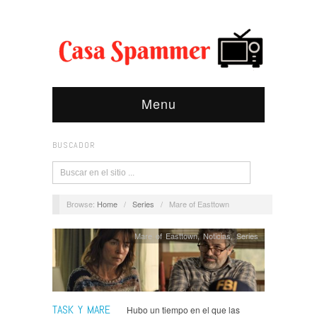
Menu
BUSCADOR
Browse:
Home
/
Series
/
Mare of Easttown
Mare of Easttown
,
Noticias
,
Series
TASK Y MARE
Hubo un tiempo en el que las