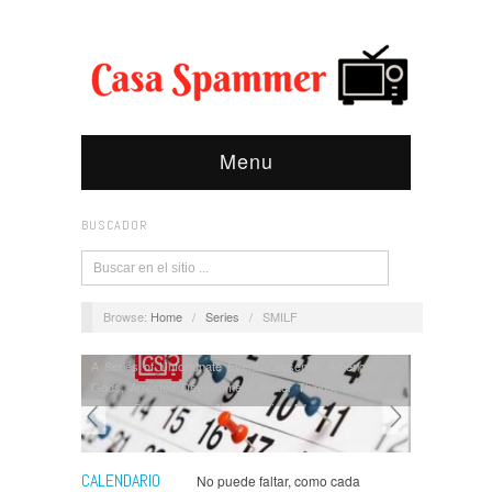
Menu
BUSCADOR
Browse:
Home
/
Series
/
SMILF
A Series of Unfortunate Events
,
Absentia
,
American
Gods
,
Arrested Development
,
Better Things
,
Billions
,
Bosch
,
Brooklyn Nine Nine
,
Chilling Adventures of
Sabrina
,
Cloak and Dagger
,
Deadly Class
,
Fam
,
Friends from College
,
Future Man
,
Game of Thrones
,
Gomorra
,
Gotham
,
Happy!
,
Into the Badlands
,
Jane the
CALENDARIO
No puede faltar, como cada
Virgin
,
Killing Eve
,
Knightfall
,
Legends of Tomorrow
,
Line