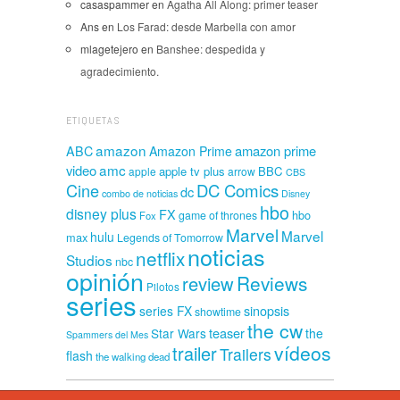
casaspammer
en
Agatha All Along: primer teaser
Ans
en
Los Farad: desde Marbella con amor
mlagetejero
en
Banshee: despedida y
agradecimiento.
ETIQUETAS
amazon
amazon prime
ABC
Amazon Prime
amc
video
apple tv plus
BBC
apple
arrow
CBS
Cine
DC Comics
dc
combo de noticias
Disney
hbo
disney plus
FX
hbo
game of thrones
Fox
Marvel
Marvel
hulu
max
Legends of Tomorrow
noticias
netflix
Studios
nbc
opinión
Reviews
review
Pilotos
series
sinopsis
series FX
showtime
the cw
teaser
Star Wars
the
Spammers del Mes
vídeos
trailer
Trailers
flash
the walking dead