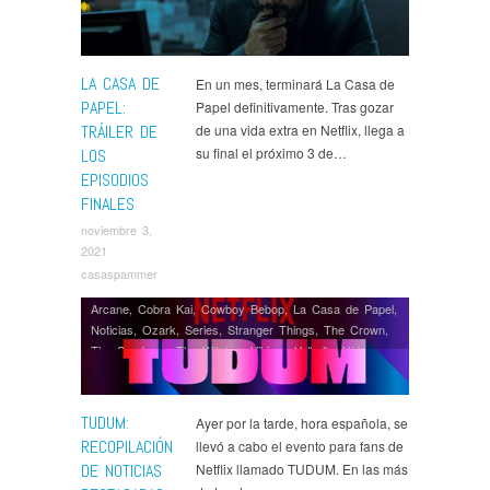
LA CASA DE
En un mes, terminará La Casa de
PAPEL:
Papel definitivamente. Tras gozar
TRÁILER DE
de una vida extra en Netflix, llega a
su final el próximo 3 de…
LOS
EPISODIOS
FINALES
noviembre 3,
2021
casaspammer
Arcane
,
Cobra Kai
,
Cowboy Bebop
,
La Casa de Papel
,
Noticias
,
Ozark
,
Series
,
Stranger Things
,
The Crown
,
The Sandman
,
The Witcher
,
Vikings Valhalla
,
Ví­deos
TUDUM:
Ayer por la tarde, hora española, se
RECOPILACIÓN
llevó a cabo el evento para fans de
DE NOTICIAS
Netflix llamado TUDUM. En las más