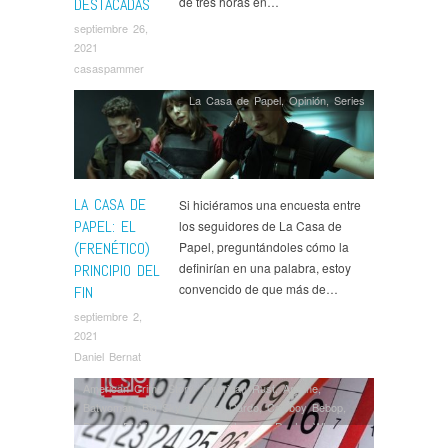
de tres horas en…
DESTACADAS
septiembre 26,
2021
casaspammer
La Casa de Papel
,
Opinión
,
Series
LA CASA DE
Si hiciéramos una encuesta entre
PAPEL: EL
los seguidores de La Casa de
(FRENÉTICO)
Papel, preguntándoles cómo la
definirían en una palabra, estoy
PRINCIPIO DEL
convencido de que más de…
FIN
septiembre 2,
2021
Daniel Bernat
American Crime Story
,
American Rust
,
Arcane
,
Batwoman
,
Big Sky
,
Billions
,
Cardo
,
Cowboy Bebop
,
Dexter
,
Dickinson
,
Doctor Portuondo
,
Doctor Who
,
Doom Patrol
,
Dopesick
,
Dr Death
,
El juego del