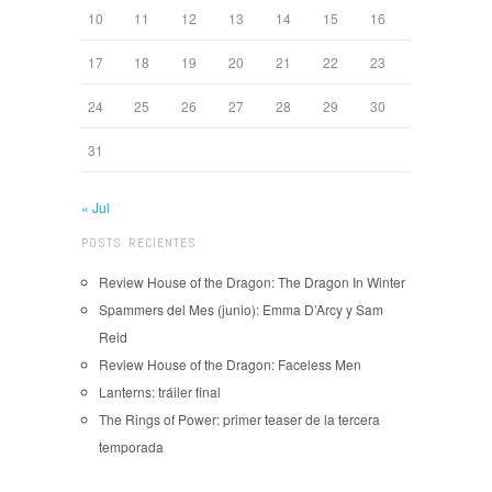
10
11
12
13
14
15
16
17
18
19
20
21
22
23
24
25
26
27
28
29
30
31
« Jul
POSTS RECIENTES
Review House of the Dragon: The Dragon In Winter
Spammers del Mes (junio): Emma D’Arcy y Sam
Reid
Review House of the Dragon: Faceless Men
Lanterns: tráiler final
The Rings of Power: primer teaser de la tercera
temporada