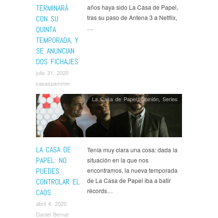
TERMINARÁ
años haya sido La Casa de Papel,
tras su paso de Antena 3 a Netflix,
CON SU
…
QUINTA
TEMPORADA, Y
SE ANUNCIAN
DOS FICHAJES
julio 31, 2020
casaspammer
La Casa de Papel
,
Opinión
,
Series
LA CASA DE
Tenía muy clara una cosa: dada la
PAPEL: NO
situación en la que nos
PUEDES
encontramos, la nueva temporada
de La Casa de Papel iba a batir
CONTROLAR EL
récords…
CAOS
abril 4, 2020
Daniel Bernat