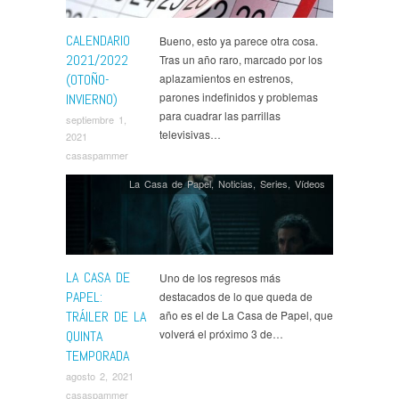
calamar
,
El Tiempo que te Doy
,
Fear The Walking
Dead
,
Foundation
,
Goliath
,
Gomorra
,
Hanna
,
Hawkeye
,
CALENDARIO
Bueno, esto ya parece otra cosa.
Hightown
,
Historias para no Dormir
,
HIT
,
Impeachment
,
2021/2022
Tras un año raro, marcado por los
Invasion
,
Jaguar
,
La Casa de Papel
,
La Fortuna
,
(OTOÑO-
aplazamientos en estrenos,
Legacies
,
Legends of Tomorrow
,
Locke and Key
,
parones indefinidos y problemas
INVIERNO)
Lucifer
,
Maid
,
Marvel
,
Masters of the Universe:
para cuadrar las parrillas
Revelation
,
Midnight Mass
,
Nancy Drew
,
Narcos
septiembre 1,
México
,
Noticias
,
Riverdale
,
Scenes from a Marriage
,
televisivas…
2021
Series
,
Sex Education
,
Sin Novedad
,
Star Trek
casaspammer
Discovery
,
Star Trek Prodigy
,
Star Wars
,
Star Wars
Visions
,
The Blacklist
,
The Book of Boba Fett
,
The
La Casa de Papel
,
Noticias
,
Series
,
Ví­deos
Expanse
,
The Flash
,
The Good Doctor
,
The Great
,
The Morning Show
,
The Resident
,
The Rookie
,
The
Shrink Next Door
,
The Sinner
,
The Wheel of Time
,
The
Witcher
,
Todo lo Otro
,
Venga Juan
,
Walker
,
What We
Do in the Shadows
,
World Beyond
,
Y: The Last Man
,
LA CASA DE
Uno de los regresos más
You
PAPEL:
destacados de lo que queda de
TRÁILER DE LA
año es el de La Casa de Papel, que
volverá el próximo 3 de…
QUINTA
TEMPORADA
agosto 2, 2021
casaspammer