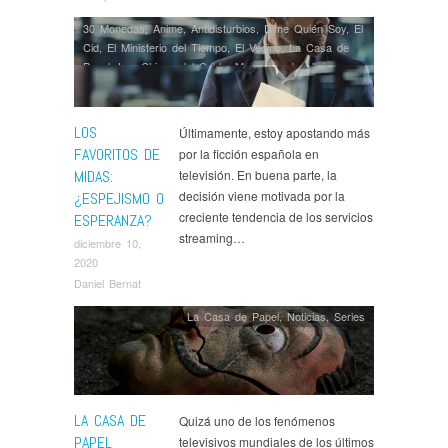
30 Monedas
,
Anime
,
Antidisturbios
,
Dime Quién Soy
,
El
Cid
,
El Ministerio del Tiempo
,
El Vecino
,
La Casa de
Papel
,
Las Chicas del Cable
,
Memorias de Idhún
,
Nasdrovia
,
Opinión
,
Paquita Salas
,
Patria
,
Series
,
White
Lines
LOS
Últimamente, estoy apostando más
FAVORITOS DE
por la ficción española en
MIDAS:
televisión. En buena parte, la
decisión viene motivada por la
¿ESPEJISMO O
creciente tendencia de los servicios
ESPERANZA?
streaming…
diciembre 10,
2020
Daniel Bernat
La Casa de Papel
,
Noticias
,
Series
LA CASA DE
Quizá uno de los fenómenos
PAPEL
televisivos mundiales de los últimos