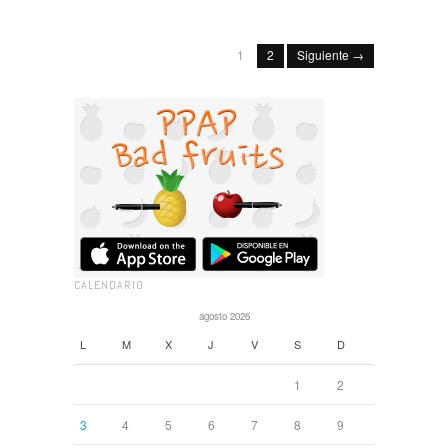
1
2
Siguiente →
CALENDARIO
agosto 2026
L
M
X
J
V
S
D
1
2
3
4
5
6
7
8
9