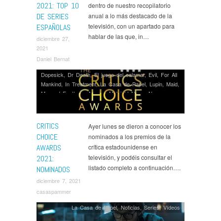
2021: TOP 10
dentro de nuestro recopilatorio
DE SERIES
anual a lo más destacado de la
televisión, con un apartado para
ESPAÑOLAS
hablar de las que, in…
diciembre 27,
2021
Daniel Bernat
Dopesick
,
Dr Death
,
El juego del calamar
,
Evil
,
For All
Mankind
,
In Treatment
,
La Casa de Papel
,
Lupin
,
Maid
,
Mare of Easttown
,
Marvel
,
Midnight Mass
,
Narcos
México
,
Nine Perfect Strangers
,
Noticias
,
Premios
,
Series
,
Sex Education
,
Succession
,
Ted Lasso
,
The
Chair
,
The Good Fight
,
The Great
,
The Morning Show
,
CRITICS
Ayer lunes se dieron a conocer los
The Underground Railroad
,
The White Lotus
,
CHOICE
nominados a los premios de la
WandaVision
,
What If...?
,
What We Do in the Shadows
AWARDS
crítica estadounidense en
televisión, y podéis consultar el
2021:
listado completo a continuación….
NOMINADOS
diciembre 7, 2021
casaspammer
La Casa de Papel
,
Noticias
,
Series
,
Ví­deos