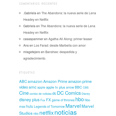
COMENTARIOS RECIENTES
.Gabriela
en
The Abandons: la nueva serie de Lena
Headey en Netflix
Gabriela
en
The Abandons: la nueva serie de Lena
Headey en Netflix
casaspammer
en
Agatha All Along: primer teaser
Ans
en
Los Farad: desde Marbella con amor
mlagetejero
en
Banshee: despedida y
agradecimiento.
ETIQUETAS
amazon
amazon prime
ABC
Amazon Prime
amc
video
apple tv plus
BBC
apple
arrow
CBS
Cine
DC Comics
dc
combo de noticias
Disney
hbo
disney plus
FX
hbo
game of thrones
Fox
Marvel
Marvel
hulu
max
Legends of Tomorrow
noticias
netflix
Studios
nbc