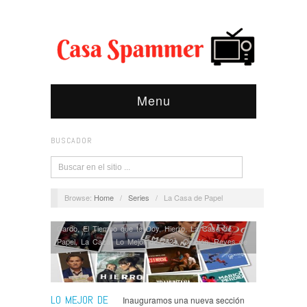
Menu
BUSCADOR
Browse:
Home
/
Series
/
La Casa de Papel
Cardo
,
El Tiempo que te Doy
,
Hierro
,
La Casa de
Papel
,
La Caza
,
Lo Mejor de 2021
,
Opinión
,
Reyes de
la Noche
,
Series
,
Venga Juan
LO MEJOR DE
Inauguramos una nueva sección