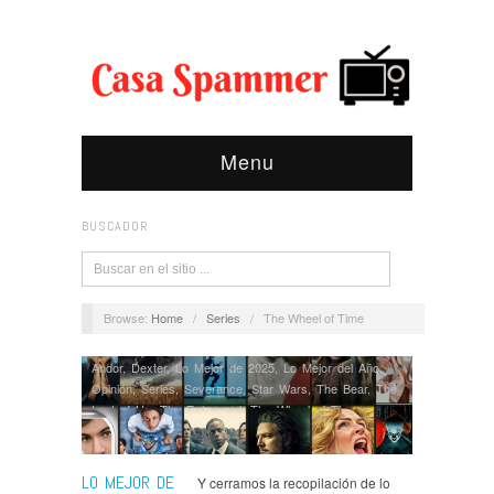
Menu
BUSCADOR
Browse:
Home
/
Series
/
The Wheel of Time
Andor
,
Dexter
,
Lo Mejor de 2025
,
Lo Mejor del Año
,
Opinión
,
Series
,
Severance
,
Star Wars
,
The Bear
,
The
Last of Us
,
The Rehearsal
,
The Wheel of Time
LO MEJOR DE
Y cerramos la recopilación de lo