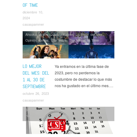
OF TIME
diciembre 10,
2024
casaspammer
Ahsoka
,
Anime
,
Jujutsu Kaisen
,
Lo Mejor del Mes
,
Opinión
,
Series
,
Star Wars
,
The Wheel of Time
LO MEJOR
Ya entramos en la última fase de
DEL MES: DEL
2023, pero no perdemos la
1 AL 30 DE
costumbre de destacar lo que más
nos ha gustado en el último mes….
SEPTIEMBRE
octubre 26, 2023
casaspammer
30 Monedas
,
American Horror Stories
,
American
Horror Story
,
Anime
,
Attack on Titan
,
Berlín
,
Doctor
Who
,
El Cuerpo en Llamas
,
Fargo
,
For All Mankind
,
Gen V
,
Invincible
,
La Mesías
,
Lessons in Chemistry
,
Loki
,
Los Farad
,
Lupin
,
Marvel
,
Noticias
,
Our Flag