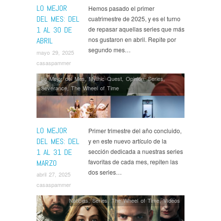
LO MEJOR
Hemos pasado el primer
DEL MES: DEL
cuatrimestre de 2025, y es el turno
1 AL 30 DE
de repasar aquellas series que más
nos gustaron en abril. Repite por
ABRIL
segundo mes…
mayo 29, 2025
casaspammer
Lo Mejor del Mes
,
Mythic Quest
,
Opinión
,
Series
,
Severance
,
The Wheel of Time
LO MEJOR
Primer trimestre del año concluido,
DEL MES: DEL
y en este nuevo artículo de la
1 AL 31 DE
sección dedicada a nuestras series
favoritas de cada mes, repiten las
MARZO
dos series…
abril 27, 2025
casaspammer
Noticias
,
Series
,
The Wheel of Time
,
Ví­deos