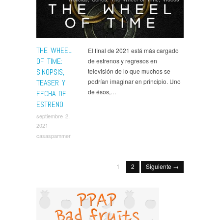
THE WHEEL
El final de 2021 está más cargado
OF TIME:
de estrenos y regresos en
SINOPSIS,
televisión de lo que muchos se
podrían imaginar en principio. Uno
TEASER Y
de ésos,…
FECHA DE
ESTRENO
septiembre 2,
2021
casaspammer
1
2
Siguiente →