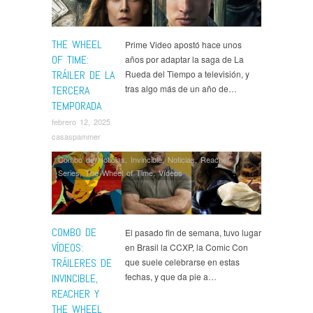
THE WHEEL
Prime Video apostó hace unos
OF TIME:
años por adaptar la saga de La
TRÁILER DE LA
Rueda del Tiempo a televisión, y
tras algo más de un año de…
TERCERA
TEMPORADA
febrero 12, 2025
casaspammer
Combo de Noticias
,
Invincible
,
Noticias
,
Reacher
,
Series
,
The Wheel of Time
,
Ví­deos
COMBO DE
El pasado fin de semana, tuvo lugar
VÍDEOS:
en Brasil la CCXP, la Comic Con
TRÁILERES DE
que suele celebrarse en estas
fechas, y que da pie a…
INVINCIBLE,
REACHER Y
THE WHEEL