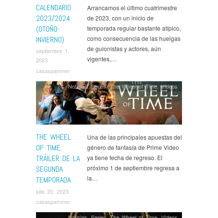
Means Death
,
Percy Jackson and the Olympians
,
CALENDARIO
Arrancamos el último cuatrimestre
Reacher
,
Rick and Morty
,
Series
,
Sex Education
,
2023/2024
de 2023, con un inicio de
Shining Vale
,
Slow Horses
,
Spy x Family
,
Star Trek
(OTOÑO-
temporada regular bastante atípico,
Lower Decks
,
The Continental
,
The Crown
,
The Fall of
como consecuencia de las huelgas
INVIERNO)
the House of Usher
,
The Morning Show
,
The Wheel of
de guionistas y actores, aún
Time
,
Todos Mienten
,
Upload
,
What If...?
,
Wolf Like Me
septiembre 1,
vigentes,…
2023
casaspammer
Noticias
,
Series
,
The Wheel of Time
,
Ví­deos
THE WHEEL
Una de las principales apuestas del
OF TIME:
género de fantasía de Prime Video
TRÁILER DE LA
ya tiene fecha de regreso. El
próximo 1 de septiembre regresa a
SEGUNDA
la…
TEMPORADA
julio 20, 2023
casaspammer
Noticias
,
Series
,
The Wheel of Time
,
Ví­deos