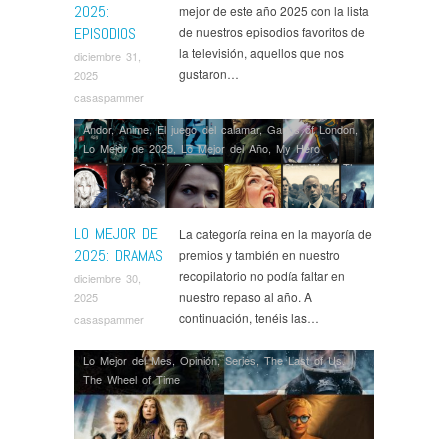
2025:
mejor de este año 2025 con la lista
EPISODIOS
de nuestros episodios favoritos de
la televisión, aquellos que nos
diciembre 31,
gustaron…
2025
casaspammer
Andor
,
Anime
,
El juego del calamar
,
Gangs of London
,
Lo Mejor de 2025
,
Lo Mejor del Año
,
My Hero
Academia
,
Opinión
,
Series
,
Severance
,
Star Wars
,
The
Last of Us
,
The Wheel of Time
LO MEJOR DE
La categoría reina en la mayoría de
2025: DRAMAS
premios y también en nuestro
recopilatorio no podía faltar en
diciembre 30,
nuestro repaso al año. A
2025
continuación, tenéis las…
casaspammer
Lo Mejor del Mes
,
Opinión
,
Series
,
The Last of Us
,
The Wheel of Time