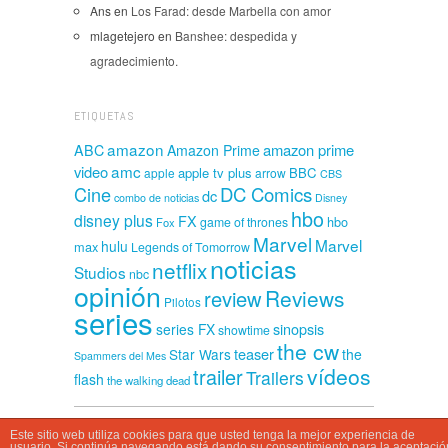
Ans
en
Los Farad: desde Marbella con amor
mlagetejero
en
Banshee: despedida y
agradecimiento.
ETIQUETAS
amazon
amazon prime
ABC
Amazon Prime
amc
video
apple tv plus
BBC
apple
arrow
CBS
Cine
DC Comics
dc
combo de noticias
Disney
hbo
disney plus
FX
hbo
game of thrones
Fox
Marvel
Marvel
hulu
max
Legends of Tomorrow
noticias
netflix
Studios
nbc
opinión
Reviews
review
Pilotos
series
sinopsis
series FX
showtime
the cw
teaser
Star Wars
the
Spammers del Mes
vídeos
trailer
Trailers
flash
the walking dead
Este sitio web utiliza cookies para que usted tenga la mejor experiencia de
CasaSpammer © 2026
usuario. Si continúa navegando está dando su consentimiento para la aceptació