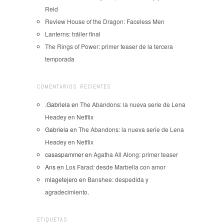
Reid
Review House of the Dragon: Faceless Men
Lanterns: tráiler final
The Rings of Power: primer teaser de la tercera
temporada
COMENTARIOS RECIENTES
.Gabriela
en
The Abandons: la nueva serie de Lena
Headey en Netflix
Gabriela
en
The Abandons: la nueva serie de Lena
Headey en Netflix
casaspammer
en
Agatha All Along: primer teaser
Ans
en
Los Farad: desde Marbella con amor
mlagetejero
en
Banshee: despedida y
agradecimiento.
ETIQUETAS