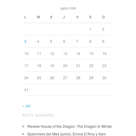
agosto 2026
L
M
X
J
V
S
D
1
2
3
4
5
6
7
8
9
10
11
12
13
14
15
16
17
18
19
20
21
22
23
24
25
26
27
28
29
30
31
« Jul
POSTS RECIENTES
Review House of the Dragon: The Dragon In Winter
Spammers del Mes (junio): Emma D’Arcy y Sam