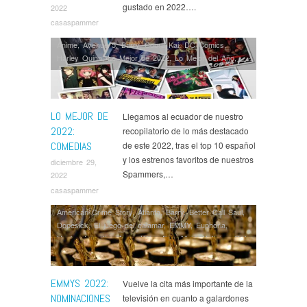
gustado en 2022….
2022
casaspammer
Anime
,
Avenue 5
,
Barry
,
Cobra Kai
,
DC Comics
,
Harley Quinn
,
Lo Mejor de 2022
,
Lo Mejor del Año
,
Opinión
,
Series
,
Spy x Family
,
The Afterparty
,
The
Bear
,
The Marvelous Mrs. Maisel
LO MEJOR DE
Llegamos al ecuador de nuestro
2022:
recopilatorio de lo más destacado
COMEDIAS
de este 2022, tras el top 10 español
y los estrenos favoritos de nuestros
diciembre 29,
Spammers,…
2022
casaspammer
American Crime Story
,
Atlanta
,
Barry
,
Better Call Saul
,
Dopesick
,
El juego del calamar
,
EMMY
,
Euphoria
,
Hacks
,
Inventing Anna
,
Killing Eve
,
Maid
,
Noticias
,
Only
Murders in the Building
,
Ozark
,
Pam and Tommy
,
Premios
,
Scenes from a Marriage
,
Series
,
Severance
,
Station Eleven
,
Stranger Things
,
Succession
,
Ted
EMMYS 2022:
Vuelve la cita más importante de la
Lasso
,
The Flight Attendant
,
The Great
,
The Marvelous
NOMINACIONES
televisión en cuanto a galardones
Mrs. Maisel
,
The Morning Show
,
The Staircase
,
What