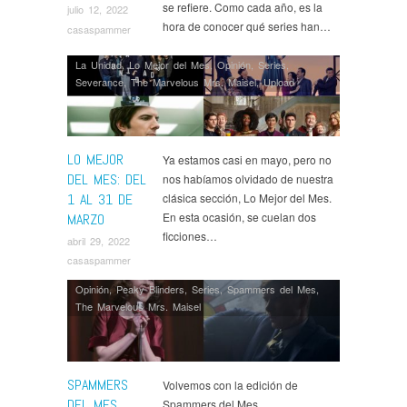
se refiere. Como cada año, es la
julio 12, 2022
We Do in the Shadows
hora de conocer qué series han…
casaspammer
La Unidad
,
Lo Mejor del Mes
,
Opinión
,
Series
,
Severance
,
The Marvelous Mrs. Maisel
,
Upload
LO MEJOR
Ya estamos casi en mayo, pero no
DEL MES: DEL
nos habíamos olvidado de nuestra
1 AL 31 DE
clásica sección, Lo Mejor del Mes.
En esta ocasión, se cuelan dos
MARZO
ficciones…
abril 29, 2022
casaspammer
Opinión
,
Peaky Blinders
,
Series
,
Spammers del Mes
,
The Marvelous Mrs. Maisel
SPAMMERS
Volvemos con la edición de
DEL MES
Spammers del Mes