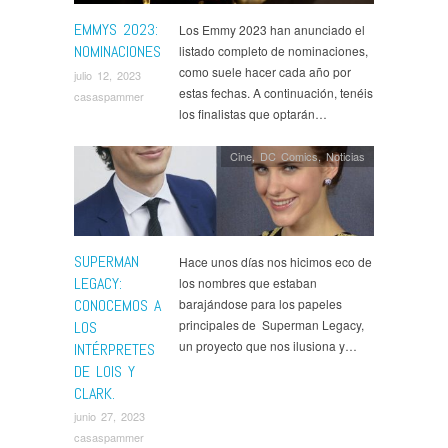
Succession
,
Ted Lasso
,
The Bear
,
The Crown
,
The
Handmaid's Tale
,
The Last of Us
,
The Marvelous Mrs.
EMMYS 2023:
Los Emmy 2023 han anunciado el
Maisel
,
The White Lotus
,
Wednesday
,
Yellowjackets
NOMINACIONES
listado completo de nominaciones,
como suele hacer cada año por
julio 12, 2023
estas fechas. A continuación, tenéis
casaspammer
los finalistas que optarán…
Cine
,
DC Comics
,
Noticias
SUPERMAN
Hace unos días nos hicimos eco de
LEGACY:
los nombres que estaban
CONOCEMOS A
barajándose para los papeles
principales de Superman Legacy,
LOS
un proyecto que nos ilusiona y…
INTÉRPRETES
DE LOIS Y
CLARK.
junio 27, 2023
casaspammer