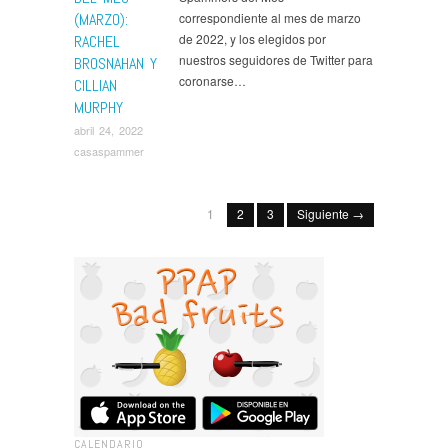
(MARZO):
correspondiente al mes de marzo
de 2022, y los elegidos por
RACHEL
nuestros seguidores de Twitter para
BROSNAHAN Y
coronarse…
CILLIAN
MURPHY
abril 24, 2022
casaspammer
1
2
3
Siguiente →
CALENDARIO