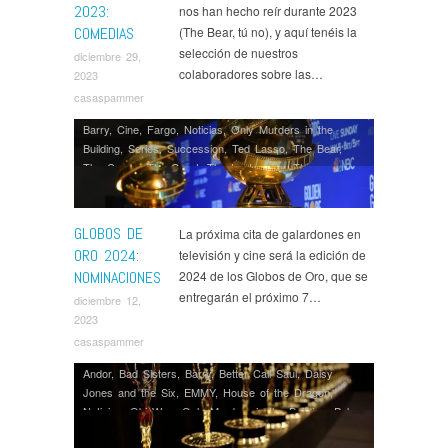
2023:
nos han hecho reír durante 2023
COMEDIAS
(The Bear, tú no), y aquí tenéis la
selección de nuestros
diciembre 29,
colaboradores sobre las…
2023
casaspammer
Barry
,
Cine
,
Fargo
,
Noticias
,
Only Murders in the
Building
,
Series
,
Succession
,
Ted Lasso
,
The Bear
,
The Crown
,
The Great
,
The Last of Us
,
The
Marvelous Mrs. Maisel
,
The Morning Show
GLOBOS DE
La próxima cita de galardones en
ORO 2024:
televisión y cine será la edición de
NOMINACIONES
2024 de los Globos de Oro, que se
entregarán el próximo 7…
diciembre 12,
2023
casaspammer
Andor
,
Bad Sisters
,
Barry
,
Better Call Saul
,
Daisy
Jones and the Six
,
EMMY
,
House of the Dragon
,
Noticias
,
Obi Wan
,
Only Murders in the Building
,
Poker
Face
,
Premios
,
Series
,
Shrinking
,
Star Wars
,