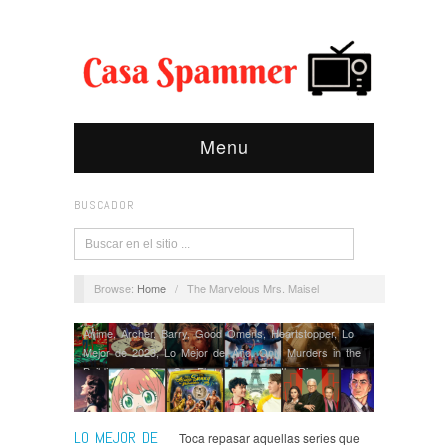
Menu
BUSCADOR
Browse:
Home
/
The Marvelous Mrs. Maisel
Anime
,
Archer
,
Barry
,
Good Omens
,
Heartstopper
,
Lo
Mejor de 2023
,
Lo Mejor del Año
,
Only Murders in the
Building
,
Opinión
,
Our Flag Means Death
,
Rick and
Morty
,
Series
,
Spy x Family
,
Ted Lasso
,
The Bear
,
The
Marvelous Mrs. Maisel
LO MEJOR DE
Toca repasar aquellas series que