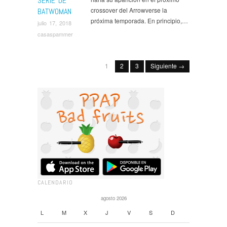
SERIE DE
crossover del Arrowverse la
BATWOMAN
próxima temporada. En principio,…
julio 17, 2018
casaspammer
1
2
3
Siguiente →
CALENDARIO
agosto 2026
L
M
X
J
V
S
D