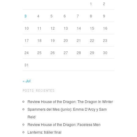
1
2
3
4
5
6
7
8
9
10
11
12
13
14
15
16
17
18
19
20
21
22
23
24
25
26
27
28
29
30
31
« Jul
POSTS RECIENTES
Review House of the Dragon: The Dragon In Winter
Spammers del Mes (junio): Emma D’Arcy y Sam
Reid
Review House of the Dragon: Faceless Men
Lanterns: tráiler final