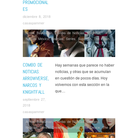
PROMOCIONAL
ES
diciembre 8, 2018
casaspammer
Arrow
,
Batwoman
,
Combo de Noticias
,
Knightfall
,
Narcos México
,
Noticias
,
Series
,
Supergirl
,
The Flash
COMBO DE
Hay semanas que parece no haber
NOTICIAS:
noticias, y otras que se acumulan
ARROWVERSE,
en cuestión de pocos días. Hoy
volvemos con esta sección en la
NARCOS Y
que…
KNIGHTFALL
septiembre 27,
2018
casaspammer
Arrow
,
Batwoman
,
Combo de Noticias
,
Dietland
,
Noticias
,
Series
,
Snowfall
,
Supergirl
,
The Deuce
,
The
Flash
,
Veronica Mars