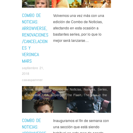
COMBO DE
Volvemos una vez más con una
NOTICIAS:
edición de Combo de Noticias,
ARROWVERSE,
afectando en esta ocasión a
bastantes series, por lo que lo
RENOVACIONES
mejor será lanzarse…
/CANCELACION
ES Y
VERONICA
MARS
septiembre 21,
2018
casaspammer
Arrow
,
Batwoman
,
Combo de Noticias
,
Noticias
,
Series
,
Shameless USA
,
Supergirl
,
The Flash
,
The Man in the
High Castle
,
Ví­deos
COMBO DE
Inauguramos el fin de semana con
NOTICIAS:
una sección que está siendo
habitual en este mes de agosto,