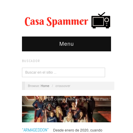
Menu
BUSCADOR
Browse:
Home
/
crossover
DC Comics
,
Noticias
,
Series
,
The Flash
“ARMAGEDDON”
Desde enero de 2020, cuando