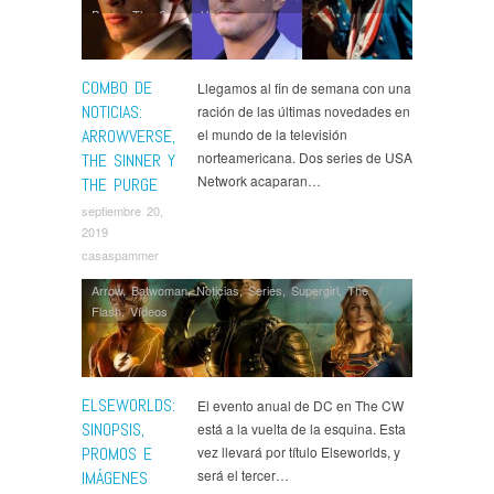
Purge
,
The Sinner
,
Ví­deos
COMBO DE
Llegamos al fin de semana con una
NOTICIAS:
ración de las últimas novedades en
ARROWVERSE,
el mundo de la televisión
norteamericana. Dos series de USA
THE SINNER Y
Network acaparan…
THE PURGE
septiembre 20,
2019
casaspammer
Arrow
,
Batwoman
,
Noticias
,
Series
,
Supergirl
,
The
Flash
,
Ví­deos
ELSEWORLDS:
El evento anual de DC en The CW
SINOPSIS,
está a la vuelta de la esquina. Esta
PROMOS E
vez llevará por título Elseworlds, y
será el tercer…
IMÁGENES