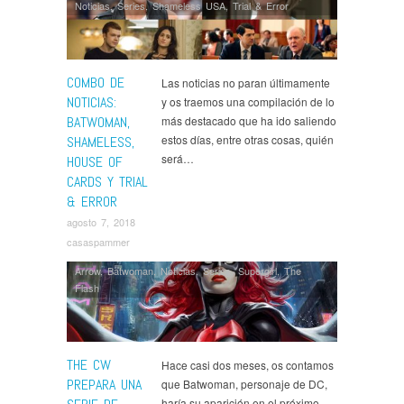
Noticias
,
Series
,
Shameless USA
,
Trial & Error
COMBO DE
Las noticias no paran últimamente
NOTICIAS:
y os traemos una compilación de lo
BATWOMAN,
más destacado que ha ido saliendo
estos días, entre otras cosas, quién
SHAMELESS,
será…
HOUSE OF
CARDS Y TRIAL
& ERROR
agosto 7, 2018
casaspammer
Arrow
,
Batwoman
,
Noticias
,
Series
,
Supergirl
,
The
Flash
THE CW
Hace casi dos meses, os contamos
PREPARA UNA
que Batwoman, personaje de DC,
haría su aparición en el próximo