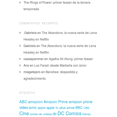
The Rings of Power: primer teaser de la tercera
temporada
COMENTARIOS RECIENTES
.Gabriela
en
The Abandons: la nueva serie de Lena
Headey en Netflix
Gabriela
en
The Abandons: la nueva serie de Lena
Headey en Netflix
casaspammer
en
Agatha All Along: primer teaser
Ans
en
Los Farad: desde Marbella con amor
mlagetejero
en
Banshee: despedida y
agradecimiento.
ETIQUETAS
amazon
amazon prime
ABC
Amazon Prime
amc
video
apple tv plus
BBC
apple
arrow
CBS
Cine
DC Comics
dc
combo de noticias
Disney