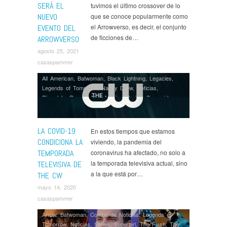
SERÁ EL
tuvimos el último crossover de lo
NUEVO
que se conoce popularmente como
el Arrowverso, es decir, el conjunto
EVENTO DEL
de ficciones de…
ARROWVERSO
agosto 25, 2021
casaspammer
All American
,
Batwoman
,
Black Lightning
,
Legacies
,
Legends of Tomorrow
,
Nancy Drew
,
Noticias
,
Riverdale
,
Roswell New Mexico
,
Series
,
Supergirl
,
Superman & Lois
,
Supernatural
,
Swamp Thing
,
Tell Me
a Story
,
The Flash
,
Walker
LA COVID-19
En estos tiempos que estamos
CONDICIONA LA
viviendo, la pandemia del
TEMPORADA
coronavirus ha afectado, no solo a
la temporada televisiva actual, sino
TELEVISIVA DE
a la que está por…
THE CW
mayo 14, 2020
casaspammer
Arrow
,
Batwoman
,
Combo de Noticias
,
Legends of
Tomorrow
,
Noticias
,
Series
,
Supergirl
,
The Flash
,
The