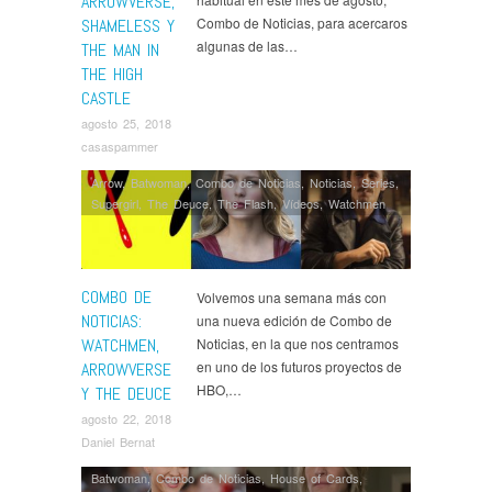
ARROWVERSE,
Combo de Noticias, para acercaros
SHAMELESS Y
algunas de las…
THE MAN IN
THE HIGH
CASTLE
agosto 25, 2018
casaspammer
Arrow
,
Batwoman
,
Combo de Noticias
,
Noticias
,
Series
,
Supergirl
,
The Deuce
,
The Flash
,
Ví­deos
,
Watchmen
COMBO DE
Volvemos una semana más con
NOTICIAS:
una nueva edición de Combo de
WATCHMEN,
Noticias, en la que nos centramos
en uno de los futuros proyectos de
ARROWVERSE
HBO,…
Y THE DEUCE
agosto 22, 2018
Daniel Bernat
Batwoman
,
Combo de Noticias
,
House of Cards
,