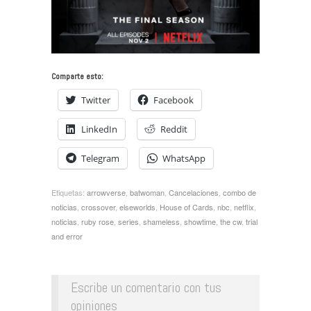
Comparte esto:
Twitter
Facebook
LinkedIn
Reddit
Telegram
WhatsApp
Etiquetas:
arrowverse
,
batwoman
,
Cancelaciones
,
combo de
noticias
,
crossover
,
elseworlds
,
House of Cards
,
nbc
,
netflix
,
noticias
,
ruby rose
,
series
,
shameless
,
showtime
,
the cw
,
trial
and error
Escribe un comentario con tus
opiniones