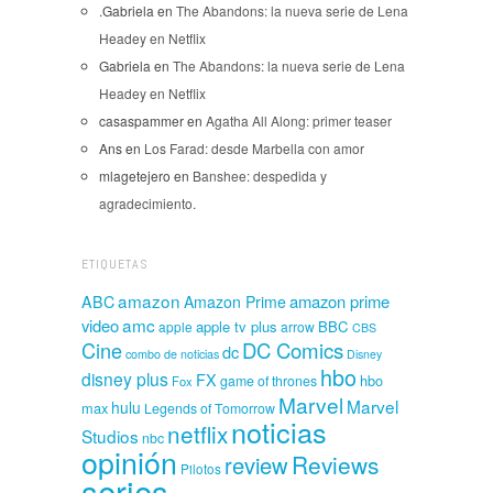
.Gabriela
en
The Abandons: la nueva serie de Lena
Headey en Netflix
Gabriela
en
The Abandons: la nueva serie de Lena
Headey en Netflix
casaspammer
en
Agatha All Along: primer teaser
Ans
en
Los Farad: desde Marbella con amor
mlagetejero
en
Banshee: despedida y
agradecimiento.
ETIQUETAS
amazon
amazon prime
ABC
Amazon Prime
amc
video
apple tv plus
BBC
apple
arrow
CBS
Cine
DC Comics
dc
combo de noticias
Disney
hbo
disney plus
FX
hbo
game of thrones
Fox
Marvel
Marvel
hulu
max
Legends of Tomorrow
noticias
netflix
Studios
nbc
opinión
Reviews
review
Pilotos
series