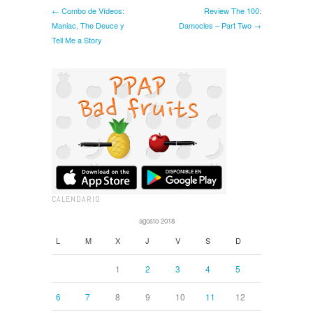
← Combo de Vídeos:
Review The 100:
Maniac, The Deuce y
Damocles – Part Two →
Tell Me a Story
CALENDARIO
agosto 2018
L
M
X
J
V
S
D
1
2
3
4
5
6
7
8
9
10
11
12