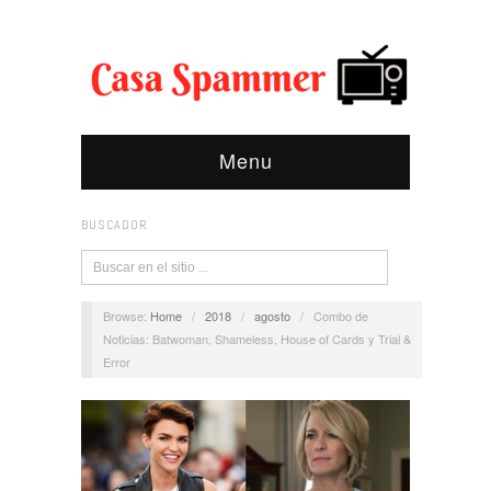
Menu
BUSCADOR
Browse:
Home
/
2018
/
agosto
/
Combo de
Noticias: Batwoman, Shameless, House of Cards y Trial &
Error