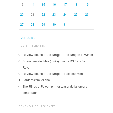
13
14
15
16
17
18
19
20
21
22
23
24
25
26
27
28
29
30
31
« Jul
Sep »
POSTS RECIENTES
Review House of the Dragon: The Dragon In Winter
Spammers del Mes (junio): Emma D’Arcy y Sam
Reid
Review House of the Dragon: Faceless Men
Lanterns: tráiler final
The Rings of Power: primer teaser de la tercera
temporada
COMENTARIOS RECIENTES