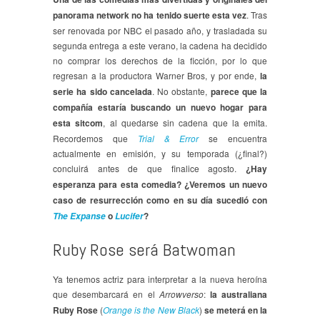
panorama network no ha tenido suerte esta vez
. Tras
ser renovada por NBC el pasado año, y trasladada su
segunda entrega a este verano, la cadena ha decidido
no comprar los derechos de la ficción, por lo que
regresan a la productora Warner Bros, y por ende,
la
serie ha sido cancelada
. No obstante,
parece que la
compañía estaría buscando un nuevo hogar para
esta sitcom
, al quedarse sin cadena que la emita.
Recordemos que
Trial & Error
se encuentra
actualmente en emisión, y su temporada (¿final?)
concluirá antes de que finalice agosto.
¿Hay
esperanza para esta comedia? ¿Veremos un nuevo
caso de resurrección como en su día sucedió con
o
?
The Expanse
Lucifer
Ruby Rose será Batwoman
Ya tenemos actriz para interpretar a la nueva heroína
que desembarcará en el
Arrowverso
:
la australiana
Ruby Rose
(
Orange is the New Black
)
se meterá en la