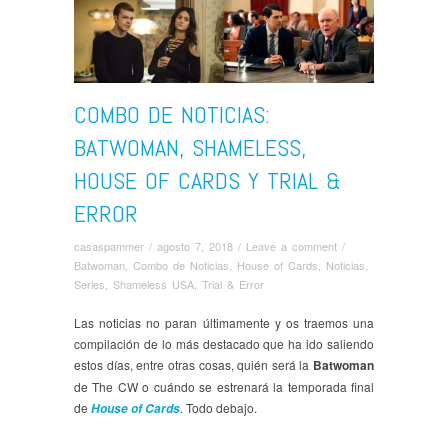
COMBO DE NOTICIAS:
BATWOMAN, SHAMELESS,
HOUSE OF CARDS Y TRIAL &
ERROR
casaspammer
/
agosto 7, 2018
/
Leave a comment
/
Batwoman
,
Combo de Noticias
,
House of Cards
,
Noticias
,
Series
,
Shameless USA
,
Trial & Error
Las noticias no paran últimamente y os traemos una
compilación de lo más destacado que ha ido saliendo
estos días, entre otras cosas, quién será la
Batwoman
de The CW o cuándo se estrenará la temporada final
de
. Todo debajo.
House of Cards