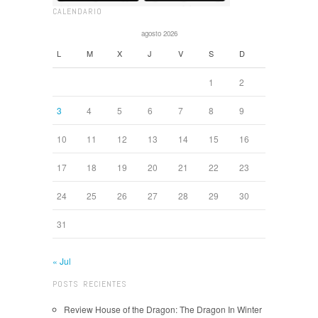
CALENDARIO
agosto 2026
L
M
X
J
V
S
D
1
2
3
4
5
6
7
8
9
10
11
12
13
14
15
16
17
18
19
20
21
22
23
24
25
26
27
28
29
30
31
« Jul
POSTS RECIENTES
Review House of the Dragon: The Dragon In Winter