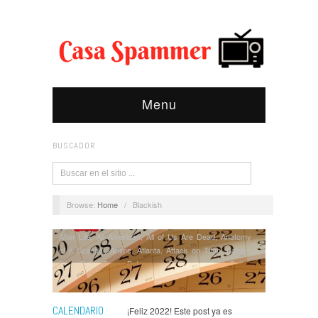
Menu
BUSCADOR
Browse:
Home
/
Blackish
After Life
,
All American
,
All of Us Are Dead
,
Anatomy
of a Scandal
,
Anime
,
Atlanta
,
Attack on Titan
,
Bang
Bang Baby
,
Barry
,
Batwoman
,
Better Call Saul
,
Better
Things
,
Big Sky
,
Billions
,
Bridgerton
,
DC Comics
,
Diabolical
,
Doctor Who
,
Euphoria
,
Express
,
Fear The
Walking Dead
,
Feria: La Luz Más Oscura
,
Gaslit
,
Halo
,
CALENDARIO
¡Feliz 2022! Este post ya es
Inventing Anna
,
Julia
,
Killing Eve
,
La Unidad
,
Legacies
,