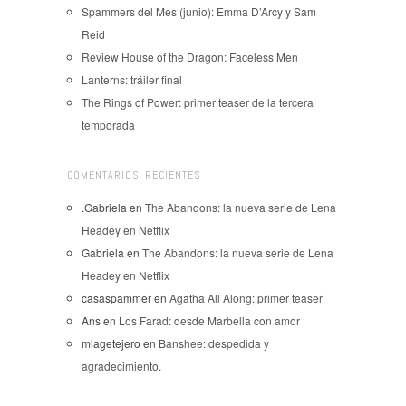
Spammers del Mes (junio): Emma D’Arcy y Sam
Reid
Review House of the Dragon: Faceless Men
Lanterns: tráiler final
The Rings of Power: primer teaser de la tercera
temporada
COMENTARIOS RECIENTES
.Gabriela
en
The Abandons: la nueva serie de Lena
Headey en Netflix
Gabriela
en
The Abandons: la nueva serie de Lena
Headey en Netflix
casaspammer
en
Agatha All Along: primer teaser
Ans
en
Los Farad: desde Marbella con amor
mlagetejero
en
Banshee: despedida y
agradecimiento.