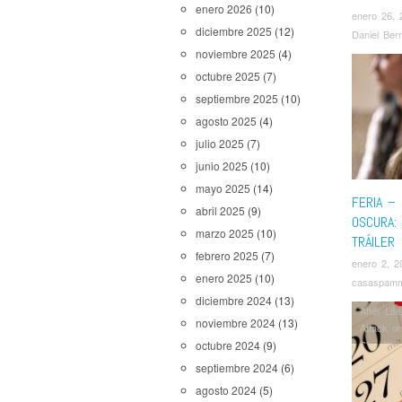
enero 2026
(10)
enero 26, 
diciembre 2025
(12)
Daniel Ber
noviembre 2025
(4)
octubre 2025
(7)
septiembre 2025
(10)
agosto 2025
(4)
julio 2025
(7)
junio 2025
(10)
mayo 2025
(14)
FERIA –
abril 2025
(9)
OSCURA: 
marzo 2025
(10)
TRÁILER
febrero 2025
(7)
enero 2, 2
enero 2025
(10)
casaspam
diciembre 2024
(13)
After Life
noviembre 2024
(13)
Attack on
octubre 2024
(9)
Sky
,
Billi
The Walk
septiembre 2024
(6)
Eve
,
La 
agosto 2024
(5)
Mayor
,
N