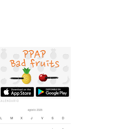
CALENDARIO
agosto 2026
L
M
X
J
V
S
D