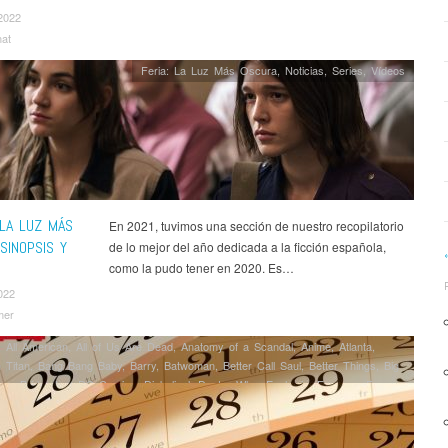
2022
nat
Feria: La Luz Más Oscura
,
Noticias
,
Series
,
Ví­deos
 LA LUZ MÁS
En 2021, tuvimos una sección de nuestro recopilatorio
SINOPSIS Y
de lo mejor del año dedicada a la ficción española,
como la pudo tener en 2020. Es…
022
mer
,
All American
,
All of Us Are Dead
,
Anatomy of a Scandal
,
Anime
,
Atlanta
,
 Titan
,
Bang Bang Baby
,
Barry
,
Batwoman
,
Better Call Saul
,
Better Things
,
Big
ons
,
Bridgerton
,
DC Comics
,
Diabolical
,
Doctor Who
,
Euphoria
,
Express
,
Fear
ing Dead
,
Feria: La Luz Más Oscura
,
Gaslit
,
Halo
,
Inventing Anna
,
Julia
,
Killing
Unidad
,
Legacies
,
Legends of Tomorrow
,
Marvel
,
Mayans MC
,
Moon Knight
,
Mr
ancy Drew
,
Nasdrovia
,
Noticias
,
Operación Marea Negra
,
Outer Range
,