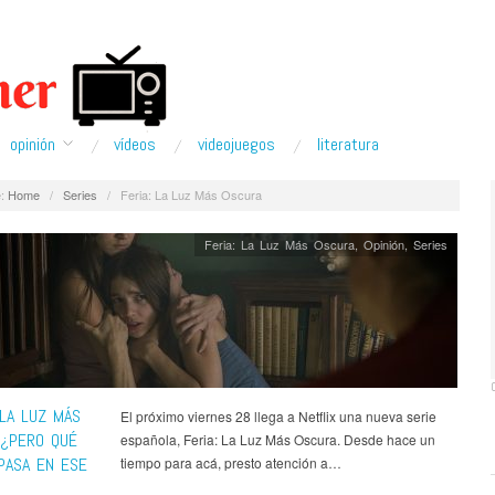
opinión
ví­deos
videojuegos
literatura
:
Home
/
Series
/
Feria: La Luz Más Oscura
Feria: La Luz Más Oscura
,
Opinión
,
Series
 LA LUZ MÁS
El próximo viernes 28 llega a Netflix una nueva serie
 ¿PERO QUÉ
española, Feria: La Luz Más Oscura. Desde hace un
PASA EN ESE
tiempo para acá, presto atención a…