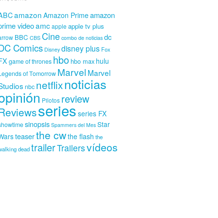
amazon
amazon
ABC
Amazon Prime
amc
prime video
apple tv plus
apple
Cine
dc
BBC
arrow
CBS
combo de noticias
DC Comics
disney plus
Fox
Disney
hbo
FX
hulu
hbo max
game of thrones
Marvel
Marvel
Legends of Tomorrow
noticias
netflix
Studios
nbc
opinión
review
Pilotos
series
Reviews
series FX
sinopsis
Star
showtime
Spammers del Mes
the cw
teaser
Wars
the flash
the
vídeos
trailer
Trailers
walking dead