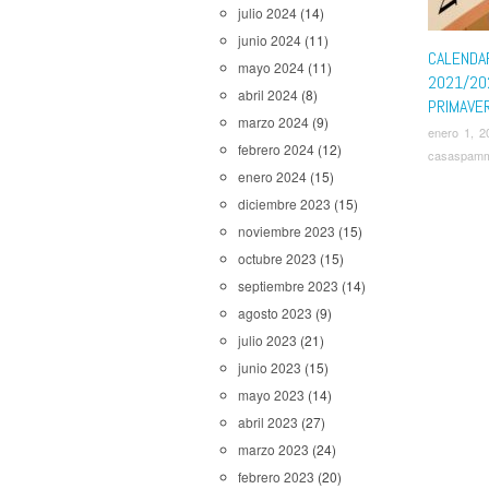
julio 2024
(14)
Outlander
Wolves
,
junio 2024
(11)
Sequía
,
S
CALENDA
mayo 2024
(11)
Snowpier
2021/202
abril 2024
(8)
Super P
PRIMAVE
The Fligh
marzo 2024
(9)
enero 1, 2
Responde
febrero 2024
(12)
casaspam
Street fr
enero 2024
(15)
Upload
,
V
diciembre 2023
(15)
noviembre 2023
(15)
octubre 2023
(15)
septiembre 2023
(14)
agosto 2023
(9)
julio 2023
(21)
junio 2023
(15)
mayo 2023
(14)
abril 2023
(27)
marzo 2023
(24)
febrero 2023
(20)