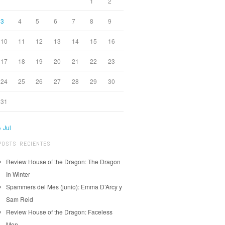
1
2
3
4
5
6
7
8
9
10
11
12
13
14
15
16
17
18
19
20
21
22
23
24
25
26
27
28
29
30
31
« Jul
POSTS RECIENTES
Review House of the Dragon: The Dragon
In Winter
Spammers del Mes (junio): Emma D’Arcy y
Sam Reid
Review House of the Dragon: Faceless
Men