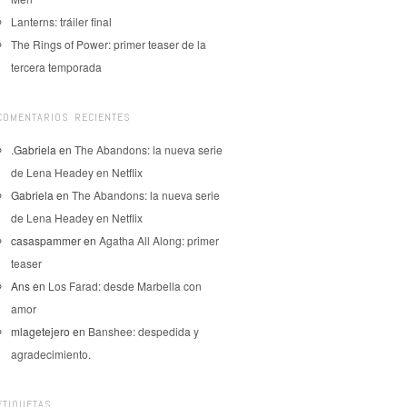
Lanterns: tráiler final
The Rings of Power: primer teaser de la
tercera temporada
COMENTARIOS RECIENTES
.Gabriela
en
The Abandons: la nueva serie
de Lena Headey en Netflix
Gabriela
en
The Abandons: la nueva serie
de Lena Headey en Netflix
casaspammer
en
Agatha All Along: primer
teaser
Ans
en
Los Farad: desde Marbella con
amor
mlagetejero
en
Banshee: despedida y
agradecimiento.
ETIQUETAS