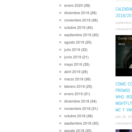
The Man 
enero 2020
(39)
Titans
,
V
CALENDA
diciembre 2019
(26)
2018/20
noviembre 2019
(36)
septiembre
octubre 2019
(40)
casaspam
septiembre 2019
(30)
Comic-C
agosto 2019
(25)
deos
julio 2019
(32)
junio 2019
(21)
mayo 2019
(35)
abril 2019
(26)
marzo 2019
(36)
COMIC-C
febrero 2019
(25)
PROMOS 
enero 2019
(31)
WHO, IRO
diciembre 2018
(34)
NIGHTFL
noviembre 2018
(31)
MC Y VA
octubre 2018
(36)
julio 20, 2
casaspam
septiembre 2018
(30)
agosto 2018
(25)