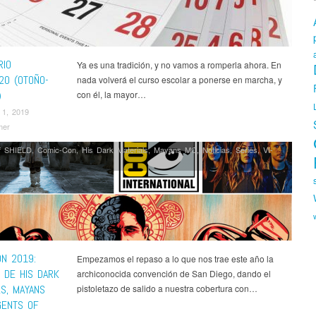
verdale
,
Room 104
,
Runaways
,
See
,
Series
,
Shameless USA
,
Silicon Valley
,
s
,
Star Wars Resistance
,
Supergirl
,
Supernatural
,
Superstore
,
Tell Me a Story
,
list
,
The Capture
,
The Crown
,
The Deuce
,
The Expanse
,
The Flash
,
The
tor
,
The Good Place
,
The Man in the High Castle
,
The Mandalorian
,
The
s Mrs. Maisel
,
The Morning Show
,
The Purge
,
The Resident
,
The Rookie
,
The
RIO
Ya es una tradición, y no vamos a romperla ahora. En
Dead
,
This Is Us
,
Titans
,
Transparent
,
Unbelievable
,
Undone
,
V-Wars
,
Vikings
,
20 (OTOÑO-
nada volverá el curso escolar a ponerse en marcha, y
n
)
con él, la mayor…
 1, 2019
mer
f SHIELD
,
Comic-Con
,
His Dark Materials
,
Mayans MC
,
Noticias
,
Series
,
Ví­
ON 2019:
Empezamos el repaso a lo que nos trae este año la
 DE HIS DARK
archiconocida convención de San Diego, dando el
LS, MAYANS
pistoletazo de salido a nuestra cobertura con…
GENTS OF