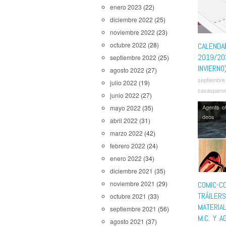
Morty
,
Ri
enero 2023
(22)
Star War
diciembre 2022
(25)
The Black
noviembre 2022
(23)
Good Doc
Marvelou
octubre 2022
(28)
CALENDA
Walking 
2019/20
septiembre 2022
(25)
Watchme
INVIERNO
agosto 2022
(27)
septiembre
julio 2022
(19)
casaspam
junio 2022
(27)
Agents o
mayo 2022
(35)
deos
abril 2022
(31)
marzo 2022
(42)
febrero 2022
(24)
enero 2022
(34)
diciembre 2021
(35)
noviembre 2021
(29)
COMIC-C
TRÁILERS
octubre 2021
(33)
MATERIA
septiembre 2021
(56)
M.C. Y A
agosto 2021
(37)