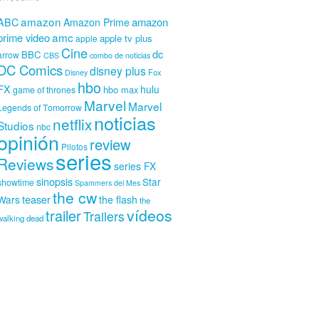
amazon
amazon
ABC
Amazon Prime
amc
prime video
apple tv plus
apple
Cine
dc
BBC
arrow
CBS
combo de noticias
DC Comics
disney plus
Fox
Disney
hbo
FX
hulu
hbo max
game of thrones
Marvel
Marvel
Legends of Tomorrow
noticias
netflix
Studios
nbc
opinión
review
Pilotos
series
Reviews
series FX
sinopsis
Star
showtime
Spammers del Mes
the cw
teaser
Wars
the flash
the
vídeos
trailer
Trailers
walking dead