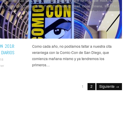
rrow
,
Better Call Saul
,
Black Lightning
,
Brooklyn Nine Nine
,
Castle Rock
,
Cloak
er
,
Comic-Con
,
Doctor Who
,
Fear The Walking Dead
,
Good Omens
,
Iron Fist
,
an
,
Krypton
,
Legends of Tomorrow
,
Legion
,
Marvel
,
Mayans MC
,
Nightflyers
,
Preacher
,
Riverdale
,
Series
,
Star Trek Discovery
,
Supergirl
,
Supernatural
,
Tell
ry
,
The Big Bang Theory
,
The Expanse
,
The Flash
,
The Gifted
,
The Good
e Magicians
,
The Man in the High Castle
,
The Orville
,
The Purge
,
The Walking
in Peaks
,
Vikings
ON 2018:
Como cada año, no podíamos faltar a nuestra cita
DIARIOS
veraniega con la Comic-Con de San Diego, que
comienza mañana mismo y ya tendremos los
018
primeros…
mer
1
2
Siguiente →