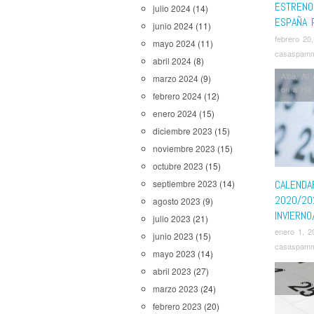
ESTRENO
julio 2024
(14)
ESPAÑA 
junio 2024
(11)
febrero 20
mayo 2024
(11)
casaspam
abril 2024
(8)
Alba
,
All
marzo 2024
(9)
on a Hill
febrero 2024
(12)
Walking 
enero 2024
(15)
Cocinera
Marvel
,
diciembre 2023
(15)
Mayor
,
M
noviembre 2023
(15)
Servant
,
octubre 2023
(15)
Superman
The Nev
CALENDA
septiembre 2023
(14)
Them
,
W
2020/20
agosto 2023
(9)
INVIERNO
julio 2023
(21)
enero 1, 2
junio 2023
(15)
casaspam
mayo 2023
(14)
1984
,
Al
abril 2023
(27)
BoJack 
marzo 2023
(24)
His Dark 
febrero 2023
(20)
Mayans