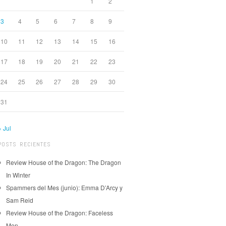
1
2
3
4
5
6
7
8
9
10
11
12
13
14
15
16
17
18
19
20
21
22
23
24
25
26
27
28
29
30
31
« Jul
POSTS RECIENTES
Review House of the Dragon: The Dragon
In Winter
Spammers del Mes (junio): Emma D’Arcy y
Sam Reid
Review House of the Dragon: Faceless
Men