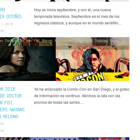
in the High Castle
,
The Purge
,
The Resident
,
The Romanoffs
,
This Is Us
,
ikings
RIO
Hoy se inicia septiembre, y con él, una nueva
19 (OTOÑO)
temporada televisiva. Septiembre es el mes de los
regresos clásicos, y aunque en el mundo seriéfilo…
 1, 2018
mer
on
,
Doctor Who
,
Iron Fist
,
Marvel
,
Mayans MC
,
Nightflyers
,
Noticias
,
Series
,
Ví­
ON 2018:
Ya ha arrancado la Comic-Con en San Diego, y el goteo
DE DOCTOR
de información es continuo. Abrimos la lata con las
N FIST,
promos de todas las series…
YERS, MAYANS
N HELSING
018
mer