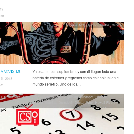
019
mer
Mayans MC
,
Opinión
,
Pilotos
,
Series
: MAYANS MC
Ya estamos en septiembre, y con él llegan toda una
batería de estrenos y regresos como es habitual en el
 5, 2018
mundo seriéfilo. Uno de los…
nat
 Horror Story
,
Apocalypse
,
Atypical
,
Black Lightning
,
Blindspot
,
BoJack
n
,
Bull
,
Chilling Adventures of Sabrina
,
Daredevil
,
Doctor Who
,
Hawaii Five-0
,
 Cards
,
Iron Fist
,
Legacies
,
Legends of Tomorrow
,
Maniac
,
Marvel
,
Mayans
ern Family
,
Nightflyers
,
Noticias
,
Outlander
,
Ray Donovan
,
Riverdale
,
Room
aways
,
Series
,
Shameless USA
,
Star Wars
,
Star Wars Resistance
,
Supergirl
,
ral
,
Superstore
,
Tell Me a Story
,
The Big Bang Theory
,
The Deuce
,
The First
,
h
,
The Gifted
,
The Good Doctor
,
The Good Place
,
The Haunting of Hill House
,