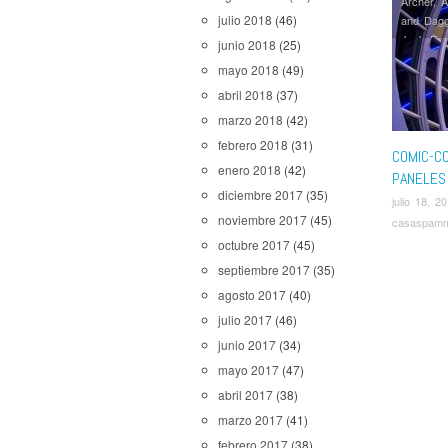
Archer
,
A
julio 2018
(46)
and Dagg
Jack Ry
junio 2018
(25)
Noticias
,
mayo 2018
(49)
Me a Sto
abril 2018
(37)
Place
,
th
Dead
,
Tw
marzo 2018
(42)
febrero 2018
(31)
COMIC-C
enero 2018
(42)
PANELES 
diciembre 2017
(35)
julio 18, 2
noviembre 2017
(45)
casaspam
octubre 2017
(45)
septiembre 2017
(35)
agosto 2017
(40)
julio 2017
(46)
junio 2017
(34)
mayo 2017
(47)
abril 2017
(38)
marzo 2017
(41)
febrero 2017
(38)