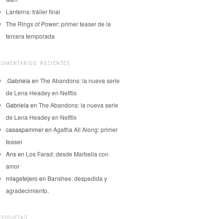
Lanterns: tráiler final
The Rings of Power: primer teaser de la
tercera temporada
COMENTARIOS RECIENTES
.Gabriela
en
The Abandons: la nueva serie
de Lena Headey en Netflix
Gabriela
en
The Abandons: la nueva serie
de Lena Headey en Netflix
casaspammer
en
Agatha All Along: primer
teaser
Ans
en
Los Farad: desde Marbella con
amor
mlagetejero
en
Banshee: despedida y
agradecimiento.
ETIQUETAS