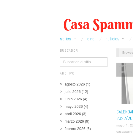
series
cine
noticias
BUSCADOR
Browse
Ahsoka
,
Summer
ARCHIVO
Invasion
Drew
,
Ni
agosto 2026
(1)
Rapa
,
Se
julio 2026
(12)
Star War
junio 2026
(4)
Great
,
Th
Winning 
mayo 2026
(4)
CALENDA
abril 2026
(3)
2022/20
marzo 2026
(9)
mayo 1, 2
febrero 2026
(6)
casaspam