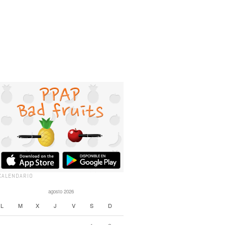
CALENDARIO
agosto 2026
L
M
X
J
V
S
D