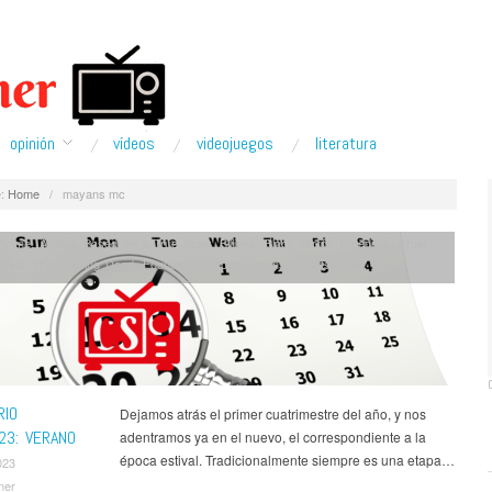
opinión
ví­deos
videojuegos
literatura
:
Home
/
mayans mc
Anime
,
Archer
,
Based on a True Story
,
Billions
,
Black Mirror
,
Breeders
,
Cruel
,
Fear The Walking Dead
,
Foundation
,
Good Omens
,
Heartstopper
,
Heels
,
,
Jack Ryan
,
Jujutsu Kaisen
,
Justified
,
La Unidad
,
Marvel
,
Mayans MC
,
Nancy
eR: Automata
,
Noticias
,
One Piece
,
Only Murders in the Building
,
Outlander
,
cret Invasion
,
Series
,
Silo
,
Solar Opposites
,
Star Trek Strange New Worlds
,
s
,
Star Wars Visions
,
The Afterparty
,
The Bear
,
The Crowded Room
,
The
e Witcher
,
Warrior
,
What We Do in the Shadows
,
White House Plumbers
,
Time: The Rise of the Lakers Dynasty
RIO
Dejamos atrás el primer cuatrimestre del año, y nos
23: VERANO
adentramos ya en el nuevo, el correspondiente a la
época estival. Tradicionalmente siempre es una etapa…
023
mer