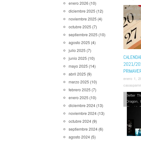
enero 2026
(10)
After Life
diciembre 2025
(12)
Attack on
noviembre 2025
(4)
Sky
,
Billi
The Walk
octubre 2025
(7)
Eve
,
La 
septiembre 2025
(10)
Mayor
,
N
agosto 2025
(4)
Outlander
julio 2025
(7)
Wolves
,
Sequía
,
S
CALENDA
junio 2025
(10)
Snowpier
2021/202
mayo 2025
(14)
Super P
PRIMAVE
abril 2025
(9)
The Fligh
enero 1, 2
Responde
marzo 2025
(10)
casaspam
Street fr
febrero 2025
(7)
Upload
,
V
Better Th
enero 2025
(10)
Dragon
,
diciembre 2024
(13)
Stargirl
,
noviembre 2024
(13)
Todo lo 
octubre 2024
(9)
septiembre 2024
(6)
agosto 2024
(5)