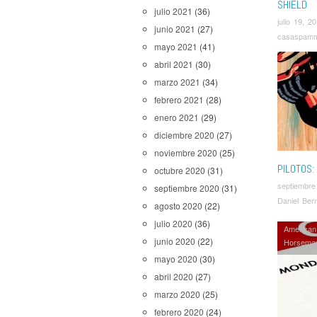
SHIELD
julio 2021
(36)
julio 19, 2
junio 2021
(27)
casaspam
mayo 2021
(41)
abril 2021
(30)
marzo 2021
(34)
febrero 2021
(28)
enero 2021
(29)
diciembre 2020
(27)
noviembre 2020
(25)
PILOTOS
octubre 2020
(31)
septiembre
septiembre 2020
(31)
Daniel Ber
agosto 2020
(22)
julio 2020
(36)
American
junio 2020
(22)
Horsema
House of
mayo 2020
(30)
MC
,
Mod
abril 2020
(27)
104
,
Run
marzo 2020
(25)
Supernatu
The Flas
febrero 2020
(24)