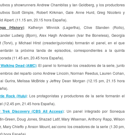
cutivos y showrunners Andrew Chambliss y Ian Goldberg, y los productores
cutivos Scott Gimple, Robert Kirkman, Gale Anne Hurd, Greg Nicotero y
d Alpert. (11.15 am, 20.15 hora España).
ings (History)
: Katheryn Winnick (Lagertha), Clive Standen (Rollo),
xander Ludwig (Bjorn), Alex Høgh Andersen (Ivar the Boneless), Georgia
t (Torvi), y Michael Hirst (creader/guionista) formarán el panel, en el que
sentarán la próxima tanda de episodios, correspondientes a la quinta
porada (11.45 am, 20.45 hora España).
 Walking Dead (AMC)
: El panel lo formarán los creadores de la serie, junto
iembros del reparto como Andrew Lincoln, Norman Reedus, Lauren Cohan,
ai Gurira, Melissa McBride y Jeffrey Dean Morgan (12.15 pm, 21.15 hora
aña).
tle Rock (Hulu)
: Los protagonistas y productores de la serie formarán el
el (12.45 pm, 21.45 hora España).
r Trek Discovery (CBS All Access)
: Un panel integrado por Sonequa
tin-Green, Doug Jones, Shazad Latif, Mary Wiseman, Anthony Rapp, Wilson
, Mary Chieffo y Anson Mount, así como los creadores de la serie (1.30 pm,
30 hora España).