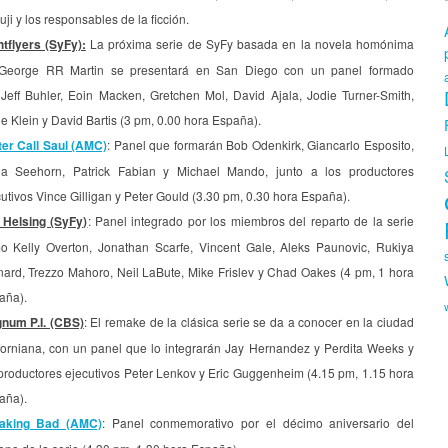
uji y los responsables de la ficción.
htflyers (SyFy):
La próxima serie de SyFy basada en la novela homónima
George RR Martin se presentará en San Diego con un panel formado
 Jeff Buhler, Eoin Macken, Gretchen Mol, David Ajala, Jodie Turner-Smith,
 Klein y David Bartis (3 pm, 0.00 hora España).
ter Call Saul (AMC)
: Panel que formarán Bob Odenkirk, Giancarlo Esposito,
a Seehorn, Patrick Fabian y Michael Mando, junto a los productores
utivos Vince Gilligan y Peter Gould (3.30 pm, 0.30 hora España).
 Helsing (SyFy)
: Panel integrado por los miembros del reparto de la serie
o Kelly Overton, Jonathan Scarfe, Vincent Gale, Aleks Paunovic, Rukiya
nard, Trezzo Mahoro, Neil LaBute, Mike Frislev y Chad Oakes (4 pm, 1 hora
aña).
num P.I. (CBS)
: El remake de la clásica serie se da a conocer en la ciudad
iforniana, con un panel que lo integrarán Jay Hernandez y Perdita Weeks y
 productores ejecutivos Peter Lenkov y Eric Guggenheim (4.15 pm, 1.15 hora
aña).
aking Bad (AMC)
: Panel conmemorativo por el décimo aniversario del