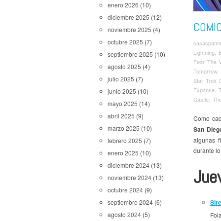
enero 2026
(10)
diciembre 2025
(12)
COMIC
noviembre 2025
(4)
octubre 2025
(7)
casaspam
Lightning
,
septiembre 2025
(10)
Fear The 
agosto 2025
(4)
Tomorrow
,
julio 2025
(7)
Star Trek 
Expanse
,
junio 2025
(10)
Castle
,
The
mayo 2025
(14)
abril 2025
(9)
Como cada
marzo 2025
(10)
San Dieg
algunas f
febrero 2025
(7)
durante l
enero 2025
(10)
diciembre 2024
(13)
Jue
noviembre 2024
(13)
octubre 2024
(9)
Sir
septiembre 2024
(6)
agosto 2024
(5)
Fol