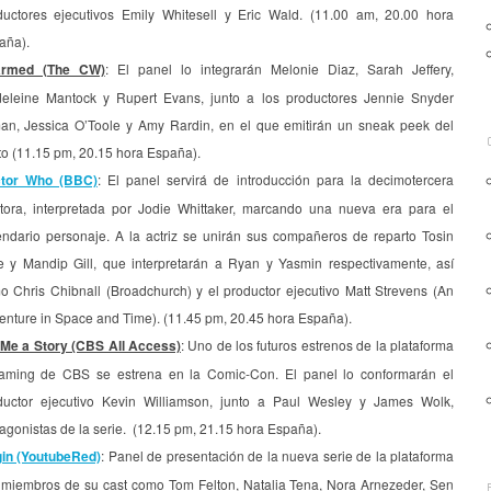
ductores ejecutivos Emily Whitesell y Eric Wald. (11.00 am, 20.00 hora
aña).
rmed (The CW)
: El panel lo integrarán Melonie Diaz, Sarah Jeffery,
eleine Mantock y Rupert Evans, junto a los productores Jennie Snyder
an, Jessica O’Toole y Amy Rardin, en el que emitirán un sneak peek del
to (11.15 pm, 20.15 hora España).
tor Who (BBC)
: El panel servirá de introducción para la decimotercera
tora, interpretada por Jodie Whittaker, marcando una nueva era para el
endario personaje. A la actriz se unirán sus compañeros de reparto Tosin
e y Mandip Gill, que interpretarán a Ryan y Yasmin respectivamente, así
o Chris Chibnall (Broadchurch) y el productor ejecutivo Matt Strevens (An
enture in Space and Time). (11.45 pm, 20.45 hora España).
l Me a Story (CBS All Access)
: Uno de los futuros estrenos de la plataforma
eaming de CBS se estrena en la Comic-Con. El panel lo conformarán el
ductor ejecutivo Kevin Williamson, junto a Paul Wesley y James Wolk,
agonistas de la serie. (12.15 pm, 21.15 hora España).
gin (YoutubeRed)
: Panel de presentación de la nueva serie de la plataforma
 miembros de su cast como Tom Felton, Natalia Tena, Nora Arnezeder, Sen