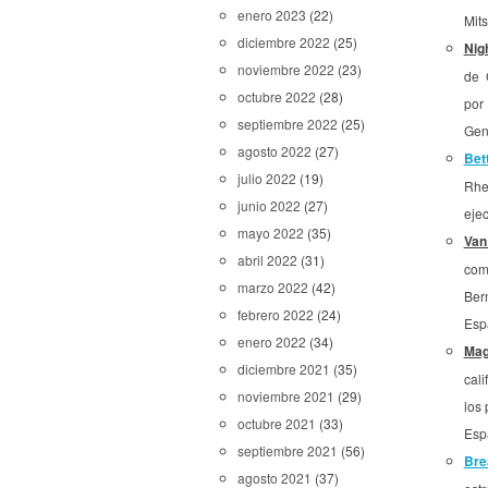
enero 2023
(22)
Mits
diciembre 2022
(25)
Nig
noviembre 2022
(23)
de 
octubre 2022
(28)
por
septiembre 2022
(25)
Gene
agosto 2022
(27)
Bet
julio 2022
(19)
Rhe
junio 2022
(27)
ejec
mayo 2022
(35)
Van
abril 2022
(31)
com
marzo 2022
(42)
Ber
febrero 2022
(24)
Esp
enero 2022
(34)
Mag
diciembre 2021
(35)
cal
noviembre 2021
(29)
los
octubre 2021
(33)
Esp
septiembre 2021
(56)
Bre
agosto 2021
(37)