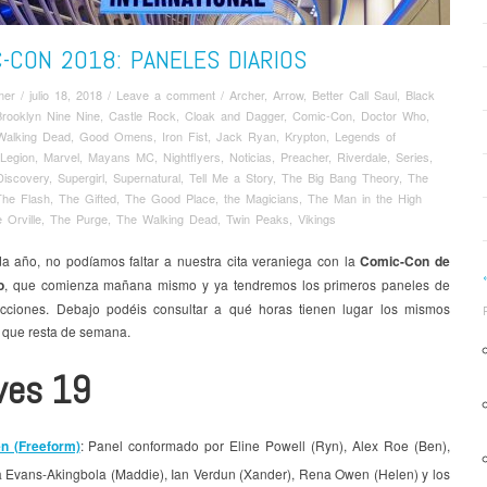
-CON 2018: PANELES DIARIOS
mer
/
julio 18, 2018
/
Leave a comment
/
Archer
,
Arrow
,
Better Call Saul
,
Black
Brooklyn Nine Nine
,
Castle Rock
,
Cloak and Dagger
,
Comic-Con
,
Doctor Who
,
Walking Dead
,
Good Omens
,
Iron Fist
,
Jack Ryan
,
Krypton
,
Legends of
Legion
,
Marvel
,
Mayans MC
,
Nightflyers
,
Noticias
,
Preacher
,
Riverdale
,
Series
,
Discovery
,
Supergirl
,
Supernatural
,
Tell Me a Story
,
The Big Bang Theory
,
The
The Flash
,
The Gifted
,
The Good Place
,
the Magicians
,
The Man in the High
 Orville
,
The Purge
,
The Walking Dead
,
Twin Peaks
,
Vikings
 año, no podíamos faltar a nuestra cita veraniega con la
Comic-Con de
o
, que comienza mañana mismo y ya tendremos los primeros paneles de
icciones. Debajo podéis consultar a qué horas tienen lugar los mismos
o que resta de semana.
ves 19
en (Freeform)
: Panel conformado por Eline Powell (Ryn), Alex Roe (Ben),
a Evans-Akingbola (Maddie), Ian Verdun (Xander), Rena Owen (Helen) y los