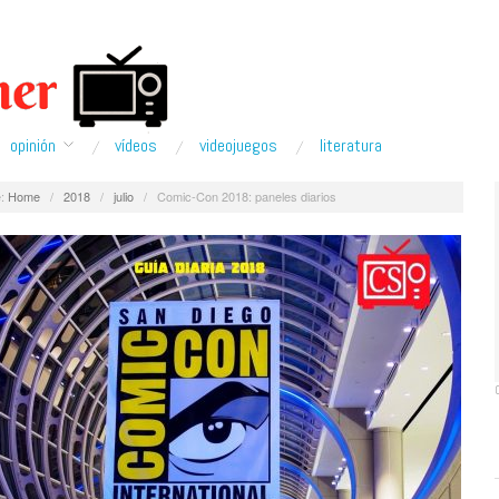
opinión
ví­deos
videojuegos
literatura
:
Home
/
2018
/
julio
/
Comic-Con 2018: paneles diarios