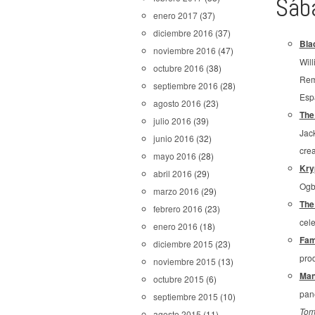
Sáb
enero 2017
(37)
diciembre 2016
(37)
Bla
noviembre 2016
(47)
Wil
octubre 2016
(38)
Rem
septiembre 2016
(28)
Esp
agosto 2016
(23)
The
julio 2016
(39)
Jac
junio 2016
(32)
crea
mayo 2016
(28)
Kry
abril 2016
(29)
Ogb
marzo 2016
(29)
The
febrero 2016
(23)
cel
enero 2016
(18)
Fam
diciembre 2015
(23)
pro
noviembre 2015
(13)
Man
octubre 2015
(6)
pane
septiembre 2015
(10)
Tom
agosto 2015
(11)