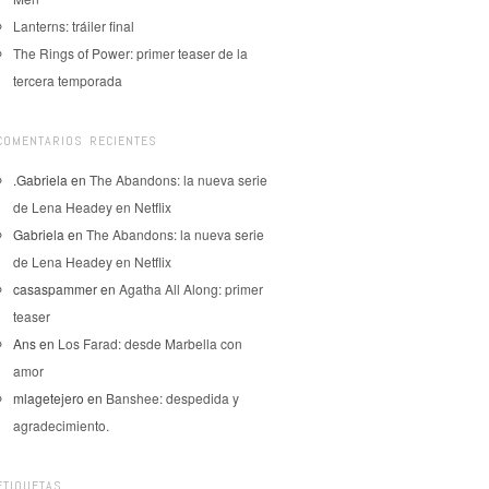
Lanterns: tráiler final
The Rings of Power: primer teaser de la
tercera temporada
COMENTARIOS RECIENTES
.Gabriela
en
The Abandons: la nueva serie
de Lena Headey en Netflix
Gabriela
en
The Abandons: la nueva serie
de Lena Headey en Netflix
casaspammer
en
Agatha All Along: primer
teaser
Ans
en
Los Farad: desde Marbella con
amor
mlagetejero
en
Banshee: despedida y
agradecimiento.
ETIQUETAS