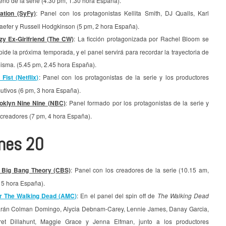
eno de la serie (4.30 pm, 1.30 hora España).
ation (SyFy)
: Panel con los protagonistas Kellita Smith, DJ Qualls, Karl
aefer y Russell Hodgkinson (5 pm, 2 hora España).
zy Ex-Girlfriend (The CW)
: La ficción protagonizada por Rachel Bloom se
ide la próxima temporada, y el panel servirá para recordar la trayectoria de
misma. (5.45 pm, 2.45 hora España).
 Fist (Netflix)
: Panel con los protagonistas de la serie y los productores
utivos (6 pm, 3 hora España).
oklyn Nine Nine (NBC)
: Panel formado por los protagonistas de la serie y
 creadores (7 pm, 4 hora España).
rnes 20
 Big Bang Theory (CBS)
: Panel con los creadores de la serie (10.15 am,
15 hora España).
r The Walking Dead (
AMC
)
: En el panel del spin off de
The Walking Dead
arán Colman Domingo, Alycia Debnam-Carey, Lennie James, Danay Garcia,
ret Dillahunt, Maggie Grace y Jenna Elfman, junto a los productores