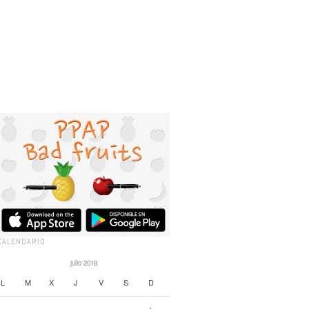
CALENDARIO
julio 2018
L
M
X
J
V
S
D