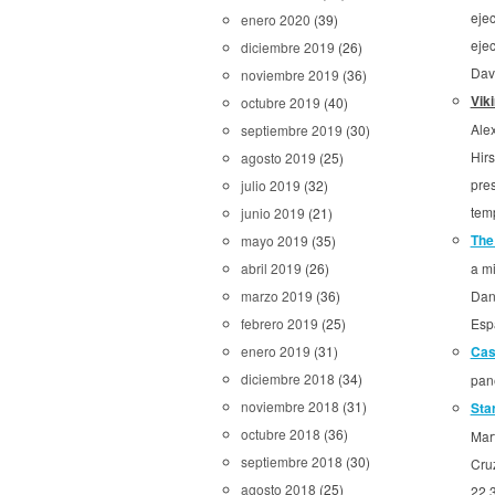
eje
enero 2020
(39)
eje
diciembre 2019
(26)
Davi
noviembre 2019
(36)
Vik
octubre 2019
(40)
Ale
septiembre 2019
(30)
Hirs
agosto 2019
(25)
pre
julio 2019
(32)
tem
junio 2019
(21)
The
mayo 2019
(35)
a m
abril 2019
(26)
Dan
marzo 2019
(36)
Esp
febrero 2019
(25)
Cas
enero 2019
(31)
diciembre 2018
(34)
pan
noviembre 2018
(31)
Sta
octubre 2018
(36)
Mar
septiembre 2018
(30)
Cruz
agosto 2018
(25)
22.