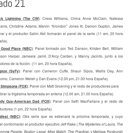
ado 21
ck Lightning (The CW)
: Cress Williams, China Anne McClain, Nafessa
liams, Christine Adams, Marvin “Krondon” Jones III, Damon Gupton, James
ar y el productor Salim Akil formarán el panel de la serie (11 am, 20 hora
aña).
 Good Place (NBC)
: Panel formado por Ted Danson, Kristen Bell, William
kson Harper, Jameela Jamil, D’Arcy Carden, y Manny Jacinto, junto a los
dores de la ficción. (11 am, 20 hora España).
pton (SyFy)
: Panel con Cameron Cuffe, Shaun Sipos, Wallis Day, Ann
omo, Cameron Welsh y Dan Evans (12.00 pm, 21.00 hora España).
 Simpsons (FOX)
: Panel con Matt Groening y el resto de productores para
ebrar la trigésima temporada en antena (12.00 am, 21.00 hora España).
ily Guy-American Dad (FOX)
: Panel con Seth MacFarlane y el resto de
ductores (1 pm, 22 hora España).
ifest (NBC)
: Otra serie que se estrenará la próxima temporada, y cuyo
l conformarán el productor ejecutivo Jeff Rake (
The Mysteries of Laura, The
orrow People, Boston Legal, Miss Match, The Practice
) y Melissa Roxburgh