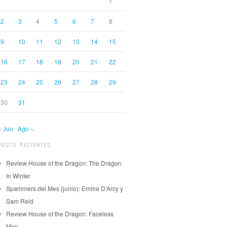
1
2
3
4
5
6
7
8
9
10
11
12
13
14
15
16
17
18
19
20
21
22
23
24
25
26
27
28
29
30
31
« Jun
Ago »
POSTS RECIENTES
Review House of the Dragon: The Dragon
In Winter
Spammers del Mes (junio): Emma D’Arcy y
Sam Reid
Review House of the Dragon: Faceless
Men