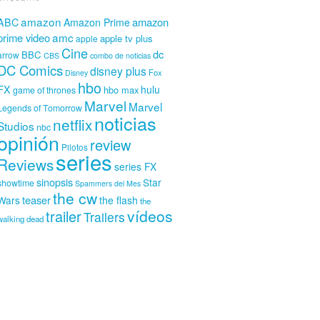
amazon
amazon
ABC
Amazon Prime
amc
prime video
apple tv plus
apple
Cine
dc
BBC
arrow
CBS
combo de noticias
DC Comics
disney plus
Fox
Disney
hbo
FX
hulu
hbo max
game of thrones
Marvel
Marvel
Legends of Tomorrow
noticias
netflix
Studios
nbc
opinión
review
Pilotos
series
Reviews
series FX
sinopsis
Star
showtime
Spammers del Mes
the cw
teaser
Wars
the flash
the
vídeos
trailer
Trailers
walking dead