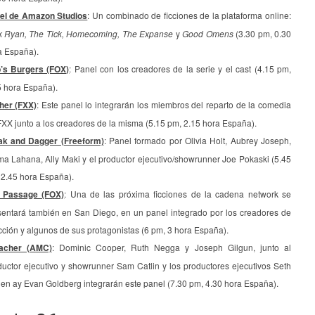
el de Amazon Studios
: Un combinado de ficciones de la plataforma online:
k Ryan, The Tick, Homecoming, The Expanse
y
Good Omens
(3.30 pm, 0.30
a España).
’s Burgers (FOX)
: Panel con los creadores de la serie y el cast (4.15 pm,
5 hora España).
her (FXX)
: Este panel lo integrarán los miembros del reparto de la comedia
FXX junto a los creadores de la misma (5.15 pm, 2.15 hora España).
ak and Dagger (Freeform)
: Panel formado por Olivia Holt, Aubrey Joseph,
a Lahana, Ally Maki y el productor ejecutivo/showrunner Joe Pokaski (5.45
 2.45 hora España).
 Passage (FOX)
: Una de las próxima ficciones de la cadena network se
sentará también en San Diego, en un panel integrado por los creadores de
icción y algunos de sus protagonistas (6 pm, 3 hora España).
acher (AMC)
: Dominic Cooper, Ruth Negga y Joseph Gilgun, junto al
ductor ejecutivo y showrunner Sam Catlin y los productores ejecutivos Seth
en ay Evan Goldberg integrarán este panel (7.30 pm, 4.30 hora España).