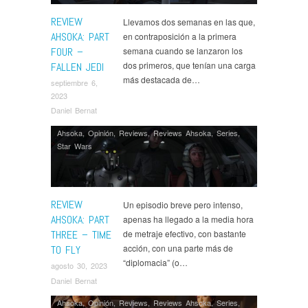
REVIEW
Llevamos dos semanas en las que,
AHSOKA: PART
en contraposición a la primera
FOUR –
semana cuando se lanzaron los
dos primeros, que tenían una carga
FALLEN JEDI
más destacada de…
septiembre 6,
2023
Daniel Bernat
Ahsoka
,
Opinión
,
Reviews
,
Reviews Ahsoka
,
Series
,
Star Wars
REVIEW
Un episodio breve pero intenso,
AHSOKA: PART
apenas ha llegado a la media hora
THREE – TIME
de metraje efectivo, con bastante
acción, con una parte más de
TO FLY
“diplomacia” (o…
agosto 30, 2023
Daniel Bernat
Ahsoka
,
Opinión
,
Reviews
,
Reviews Ahsoka
,
Series
,