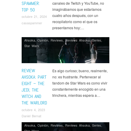
SPAMMER:
canales de Twitch y YouTube, no
Wolf
,
The 100
,
The Leftovers
,
The Shannara
TOP 50
imaginábamos que estaríamos
Chronicles
,
Ví­deos
cuatro años después, con un
octubre 21, 2024
recopilatorio como el que os
casaspammer
presentamos hoy:…
Ahsoka
,
Opinión
,
Reviews
,
Reviews Ahsoka
,
Series
,
Star Wars
REVIEW
Es algo curioso; bueno, realmente,
AHSOKA: PART
no: es frustrante. Pertenecer al
EIGHT – THE
fandom de Star Wars es como vivir
constantemente encogido en una
JEDI, THE
trinchera, mientras espera a…
WITCH AND
THE WARLORD
octubre 4, 2023
Daniel Bernat
Ahsoka
,
Opinión
,
Reviews
,
Reviews Ahsoka
,
Series
,
Star Wars