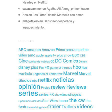
Headey en Netflix
casaspammer
en
Agatha All Along: primer teaser
Ans
en
Los Farad: desde Marbella con amor
mlagetejero
en
Banshee: despedida y
agradecimiento.
ETIQUETAS
amazon
amazon prime
ABC
Amazon Prime
amc
video
apple tv plus
BBC
apple
arrow
CBS
Cine
DC Comics
dc
combo de noticias
Disney
hbo
disney plus
FX
hbo
game of thrones
Fox
Marvel
Marvel
hulu
max
Legends of Tomorrow
noticias
netflix
Studios
nbc
opinión
Reviews
review
Pilotos
series
sinopsis
series FX
showtime
the cw
teaser
Star Wars
the
Spammers del Mes
vídeos
trailer
Trailers
flash
the walking dead