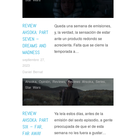
REVIEW
Queda una semana de emisiones,
AHSOKA: PART
y, la verdad, la sensación de estar
SEVEN –
ante un producto redondo se
acrecienta. Falta que se cierre la
DREAMS AND
temporada a…
MADNESS
septiembre 27,
2023
Daniel Bernat
Ahsoka
,
Opinión
,
Reviews
,
Reviews Ahsoka
,
Series
,
Star Wars
REVIEW
Ya leía estos días, antes de la
AHSOKA: PART
emisión del sexto episodio, a gente
SIX – FAR,
preocupada de que el de esta
semana no les fuera a gustar…
FAR AWAY