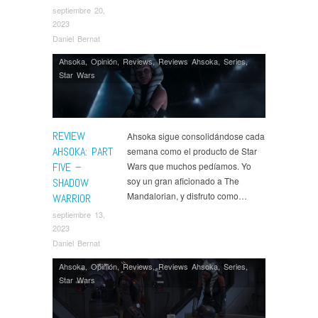
septiembre 20,
2023
Daniel Bernat
Ahsoka
,
Opinión
,
Reviews
,
Reviews Ahsoka
,
Series
,
Star Wars
REVIEW
Ahsoka sigue consolidándose cada
AHSOKA: PART
semana como el producto de Star
FIVE –
Wars que muchos pedíamos. Yo
soy un gran aficionado a The
SHADOW
Mandalorian, y disfruto como…
WARRIOR
septiembre 13,
2023
Daniel Bernat
Ahsoka
,
Opinión
,
Reviews
,
Reviews Ahsoka
,
Series
,
Star Wars