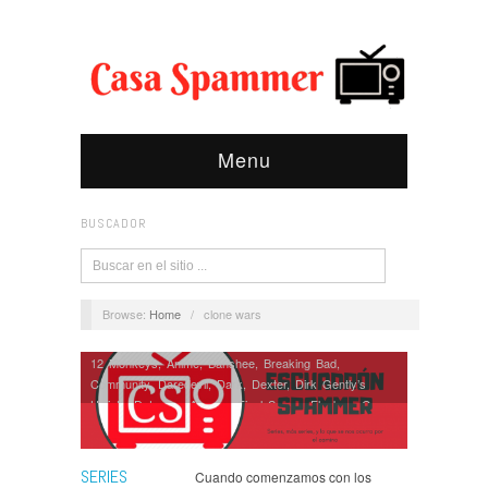
Menu
BUSCADOR
Browse:
Home
/
clone wars
12 Monkeys
,
Anime
,
Banshee
,
Breaking Bad
,
Community
,
Daredevil
,
Dark
,
Dexter
,
Dirk Gently’s
Holistic Detective Agency
,
Final Space
,
Fleabag
,
Game
of Thrones
,
Hannibal
,
Hemlock Grove
,
Into the
Badlands
,
Jessica Jones
,
Justified
,
Legion
,
Manhattan
,
Noticias
,
Orphan Black
,
Parks and Recreation
,
Person
SERIES
Cuando comenzamos con los
Of Interest
,
Series
,
Star Wars Clone Wars
,
Suits
,
Teen