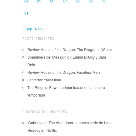
24
25
26
27
28
29
30
31
« Sep
Nov »
POSTS RECIENTES
Review House of the Dragon: The Dragon In Winter
Spammers del Mes (junio): Emma D’Arcy y Sam
Reid
Review House of the Dragon: Faceless Men
Lanterns: tráiler final
The Rings of Power: primer teaser de la tercera
temporada
COMENTARIOS RECIENTES
.Gabriela
en
The Abandons: la nueva serie de Lena
Headey en Netflix