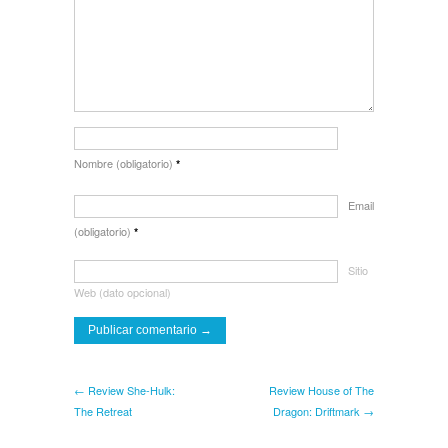
Nombre (obligatorio)
*
Email
(obligatorio)
*
Sitio
Web (dato opcional)
← Review She-Hulk:
Review House of The
The Retreat
Dragon: Driftmark →