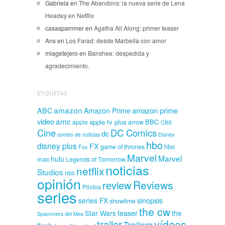
Gabriela
en
The Abandons: la nueva serie de Lena
Headey en Netflix
casaspammer
en
Agatha All Along: primer teaser
Ans
en
Los Farad: desde Marbella con amor
mlagetejero
en
Banshee: despedida y
agradecimiento.
ETIQUETAS
amazon
amazon prime
ABC
Amazon Prime
amc
video
apple tv plus
BBC
apple
arrow
CBS
Cine
DC Comics
dc
combo de noticias
Disney
hbo
disney plus
FX
hbo
game of thrones
Fox
Marvel
Marvel
hulu
max
Legends of Tomorrow
noticias
netflix
Studios
nbc
opinión
Reviews
review
Pilotos
series
sinopsis
series FX
showtime
the cw
teaser
Star Wars
the
Spammers del Mes
vídeos
trailer
Trailers