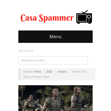
Menu
BUSCADOR
Browse:
Home
/
2022
/
octubre
/
Review The
Rings of Power: Udûn