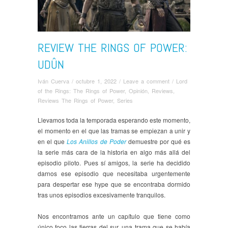
REVIEW THE RINGS OF POWER:
UDÛN
Iván Cuerva
/
octubre 1, 2022
/
Leave a comment
/
Lord
of the Rings: The Rings of Power
,
Opinión
,
Reviews
,
Reviews The Rings of Power
,
Series
Llevamos toda la temporada esperando este momento,
el momento en el que las tramas se empiezan a unir y
en el que
Los Anillos de Poder
demuestre por qué es
la serie más cara de la historia en algo más allá del
episodio piloto. Pues sí amigos, la serie ha decidido
darnos ese episodio que necesitaba urgentemente
para despertar ese hype que se encontraba dormido
tras unos episodios excesivamente tranquilos.
Nos encontramos ante un capítulo que tiene como
único foco las tierras del sur, una trama que se había