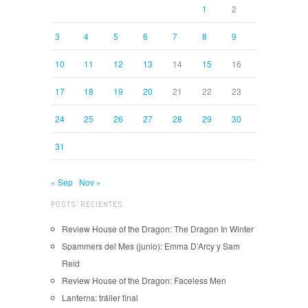
1
2
3
4
5
6
7
8
9
10
11
12
13
14
15
16
17
18
19
20
21
22
23
24
25
26
27
28
29
30
31
« Sep
Nov »
POSTS RECIENTES
Review House of the Dragon: The Dragon In Winter
Spammers del Mes (junio): Emma D’Arcy y Sam
Reid
Review House of the Dragon: Faceless Men
Lanterns: tráiler final