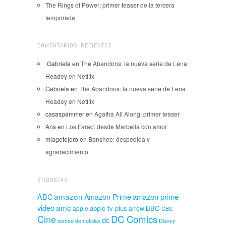
The Rings of Power: primer teaser de la tercera
temporada
COMENTARIOS RECIENTES
.Gabriela
en
The Abandons: la nueva serie de Lena
Headey en Netflix
Gabriela
en
The Abandons: la nueva serie de Lena
Headey en Netflix
casaspammer
en
Agatha All Along: primer teaser
Ans
en
Los Farad: desde Marbella con amor
mlagetejero
en
Banshee: despedida y
agradecimiento.
ETIQUETAS
amazon
amazon prime
ABC
Amazon Prime
amc
video
apple tv plus
BBC
apple
arrow
CBS
Cine
DC Comics
dc
combo de noticias
Disney