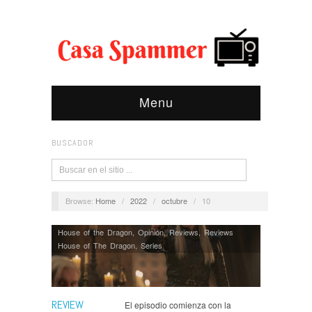
Menu
BUSCADOR
Browse:
Home
/
2022
/
octubre
/
10
House of the Dragon
,
Opinión
,
Reviews
,
Reviews
House of The Dragon
,
Series
REVIEW
El episodio comienza con la