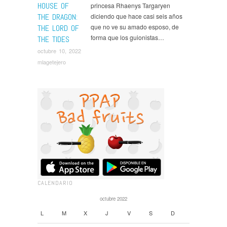
HOUSE OF
princesa Rhaenys Targaryen
THE DRAGON:
diciendo que hace casi seis años
que no ve su amado esposo, de
THE LORD OF
forma que los guionistas…
THE TIDES
octubre 10, 2022
mlagetejero
CALENDARIO
octubre 2022
L
M
X
J
V
S
D