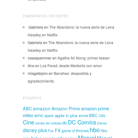
COMENTARIOS RECIENTES
.Gabriela
en
The Abandons: la nueva serie de Lena
Headey en Netflix
Gabriela
en
The Abandons: la nueva serie de Lena
Headey en Netflix
casaspammer
en
Agatha All Along: primer teaser
Ans
en
Los Farad: desde Marbella con amor
mlagetejero
en
Banshee: despedida y
agradecimiento.
ETIQUETAS
amazon
amazon prime
ABC
Amazon Prime
amc
video
apple tv plus
BBC
apple
arrow
CBS
Cine
DC Comics
dc
combo de noticias
Disney
hbo
disney plus
FX
hbo
game of thrones
Fox
Marvel
Marvel
hulu