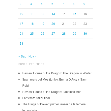
3
4
5
6
7
8
9
10
11
12
13
14
15
16
17
18
19
20
21
22
23
24
25
26
27
28
29
30
31
« Sep
Nov »
POSTS RECIENTES
Review House of the Dragon: The Dragon In Winter
Spammers del Mes (junio): Emma D’Arcy y Sam
Reid
Review House of the Dragon: Faceless Men
Lanterns: tráiler final
The Rings of Power: primer teaser de la tercera
temporada