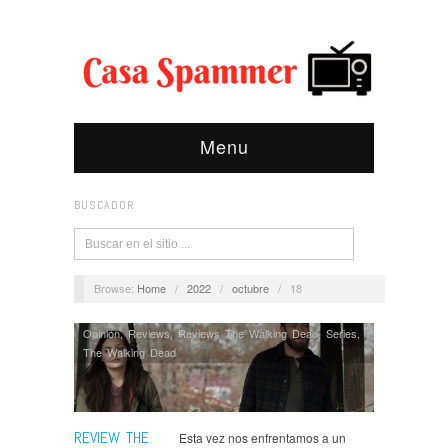
Menu
BUSCADOR
Browse:
Home
/
2022
/
octubre
/
18
Opinión
,
Reviews
,
Reviews The Walking Dead
,
Series
,
The Walking Dead
REVIEW THE
Esta vez nos enfrentamos a un