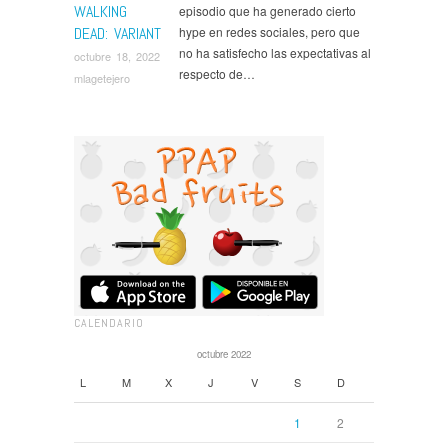
WALKING
episodio que ha generado cierto
DEAD: VARIANT
hype en redes sociales, pero que
no ha satisfecho las expectativas al
octubre 18, 2022
respecto de…
mlagetejero
CALENDARIO
octubre 2022
L
M
X
J
V
S
D
1
2