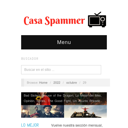
Menu
BUSCADOR
Browse:
Home
/
2022
/
octubre
/
29
Bad Sisters
,
House of the Dragon
,
Lo Mejor del Mes
,
Opinión
,
Series
,
The Good Fight
,
Un Asunto Privado
LO MEJOR
Vuelve nuestra sección mensual,