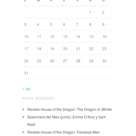
1
2
3
4
5
6
7
8
9
10
11
12
13
14
15
16
17
18
19
20
21
22
23
24
25
26
27
28
29
30
31
« Jul
POSTS RECIENTES
Review House of the Dragon: The Dragon In Winter
Spammers del Mes (junio): Emma D’Arcy y Sam
Reid
Review House of the Dragon: Faceless Men