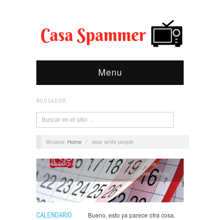
Menu
BUSCADOR
Browse:
Home
/
dear white people
American Crime Story
,
American Rust
,
Arcane
,
Batwoman
,
Big Sky
,
Billions
,
Cardo
,
Cowboy Bebop
,
Dexter
,
Dickinson
,
Doctor Portuondo
,
Doctor Who
,
Doom Patrol
,
Dopesick
,
Dr Death
,
El juego del
calamar
,
El Tiempo que te Doy
,
Fear The Walking
Dead
,
Foundation
,
Goliath
,
Gomorra
,
Hanna
,
Hawkeye
,
CALENDARIO
Bueno, esto ya parece otra cosa.
Hightown
,
Historias para no Dormir
,
HIT
,
Impeachment
,