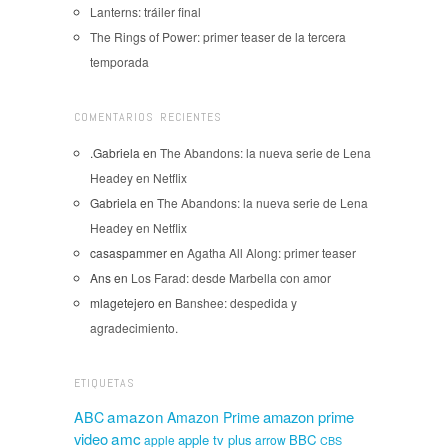
Lanterns: tráiler final
The Rings of Power: primer teaser de la tercera
temporada
COMENTARIOS RECIENTES
.Gabriela
en
The Abandons: la nueva serie de Lena
Headey en Netflix
Gabriela
en
The Abandons: la nueva serie de Lena
Headey en Netflix
casaspammer
en
Agatha All Along: primer teaser
Ans
en
Los Farad: desde Marbella con amor
mlagetejero
en
Banshee: despedida y
agradecimiento.
ETIQUETAS
amazon
amazon prime
ABC
Amazon Prime
amc
video
apple tv plus
BBC
apple
arrow
CBS