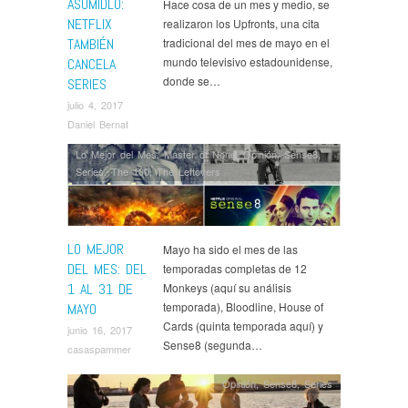
ASUMIDLO:
Hace cosa de un mes y medio, se
NETFLIX
realizaron los Upfronts, una cita
TAMBIÉN
tradicional del mes de mayo en el
mundo televisivo estadounidense,
CANCELA
donde se…
SERIES
julio 4, 2017
Daniel Bernat
Lo Mejor del Mes
,
Master of None
,
Opinión
,
Sense8
,
Series
,
The 100
,
The Leftovers
LO MEJOR
Mayo ha sido el mes de las
DEL MES: DEL
temporadas completas de 12
1 AL 31 DE
Monkeys (aquí su análisis
temporada), Bloodline, House of
MAYO
Cards (quinta temporada aquí) y
junio 16, 2017
Sense8 (segunda…
casaspammer
Opinión
,
Sense8
,
Series