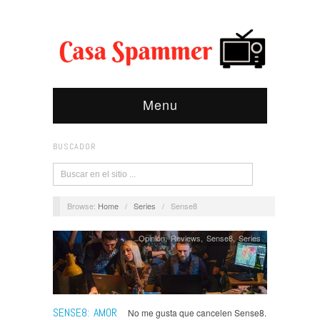
Menu
BUSCADOR
Browse:
Home
/
Series
/
Sense8
Opinión
,
Reviews
,
Sense8
,
Series
SENSE8: AMOR
No me gusta que cancelen Sense8.