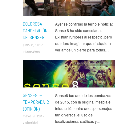
DOLOROSA
Ayer se confirmó la terrible noticia:
CANCELACIÓN
Sense 8 ha sido cancelada.
DE SENSE8
Existían rumores al respecto, pero
era duro imaginar que ni siquiera
junio 2, 2017
veríamos un cierre para todas…
mlagetejero
Opinión
,
Sense8
,
Series
SENSE8 –
Sense8 fue uno de los bombazos
TEMPORADA 2
de 2015, con la original mezcla e
(OPINIÓN)
interacción entre unos personajes
tan diversos, el uso de
mayo 9, 2017
localizaciones exóticas y…
victorridell