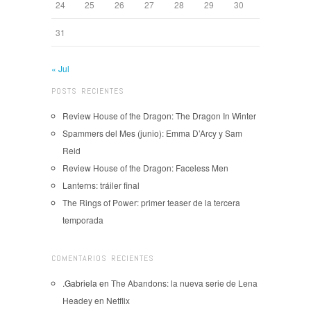
24
25
26
27
28
29
30
31
« Jul
POSTS RECIENTES
Review House of the Dragon: The Dragon In Winter
Spammers del Mes (junio): Emma D’Arcy y Sam
Reid
Review House of the Dragon: Faceless Men
Lanterns: tráiler final
The Rings of Power: primer teaser de la tercera
temporada
COMENTARIOS RECIENTES
.Gabriela
en
The Abandons: la nueva serie de Lena
Headey en Netflix