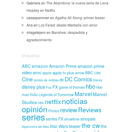
Gabriela
en
The Abandons: la nueva serie de Lena
Headey en Netflix
casaspammer
en
Agatha All Along: primer teaser
Ans
en
Los Farad: desde Marbella con amor
mlagetejero
en
Banshee: despedida y
agradecimiento.
ETIQUETAS
amazon
amazon prime
ABC
Amazon Prime
amc
video
apple tv plus
BBC
apple
arrow
CBS
Cine
DC Comics
dc
combo de noticias
Disney
hbo
disney plus
FX
hbo
game of thrones
Fox
Marvel
Marvel
hulu
max
Legends of Tomorrow
noticias
netflix
Studios
nbc
opinión
Reviews
review
Pilotos
series
sinopsis
series FX
showtime
the cw
teaser
Star Wars
the
Spammers del Mes