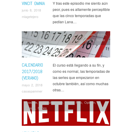
VINCIT OMNIA
Y tras este episodio me siento aún
peor, pues es altamente perceptible
junio 8, 2018
que las cinco temporadas que
mlagetejero
pedían Lana…
12 Monkeys
,
13 reasons why
,
Animal Kingdom
,
Anime
,
Arrested Development
,
Attack on Titan
,
Ballers
,
Better
Call Saul
,
Castle Rock
,
Casual
,
Colony
,
Dietland
,
Fear
The Walking Dead
,
GLOW
,
Humans
,
Jack Ryan
,
Luke
Cage
,
Marvel
,
Nashville
,
Noticias
,
Orange is the New
Black
,
Ozark
,
Paquita Salas
,
Preacher
,
Sense8
,
Series
,
CALENDARIO
El curso está llegando a su fin, y
Sharp Objects
,
Shooter
,
Six
,
Snowfall
,
Succession
,
2017/2018
como es normal, las temporadas de
Suits
,
The Affair
,
The Sinner
,
Trial & Error
,
Unbreakable
(VERANO)
las series que empezaron en
Kimmy Schmidt
octubre también, así como muchas
mayo 2, 2018
otras…
casaspammer
Bloodline
,
Hemlock Grove
,
Marco Polo
,
Opinión
,
Sense8
,
Series