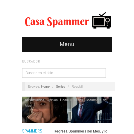
Menu
BUSCADOR
Browse:
Home
/
Series
/
Roadkill
Antidisturbios
,
Opinión
,
Roadkill
,
Series
,
Spammers del
Mes
SPAMMERS
Regresa Spammers del Mes, y lo