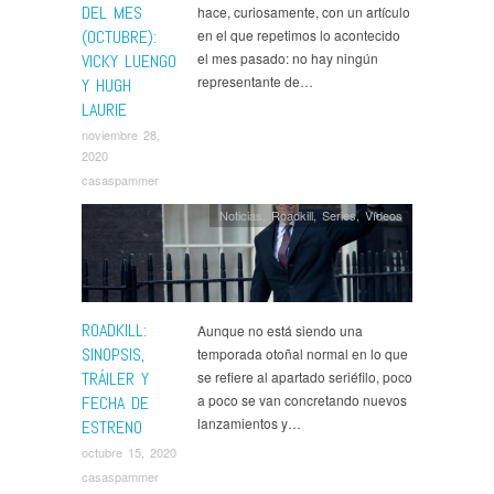
DEL MES
hace, curiosamente, con un artículo
(OCTUBRE):
en el que repetimos lo acontecido
el mes pasado: no hay ningún
VICKY LUENGO
representante de…
Y HUGH
LAURIE
noviembre 28,
2020
casaspammer
Noticias
,
Roadkill
,
Series
,
Ví­deos
ROADKILL:
Aunque no está siendo una
SINOPSIS,
temporada otoñal normal en lo que
TRÁILER Y
se refiere al apartado seriéfilo, poco
a poco se van concretando nuevos
FECHA DE
lanzamientos y…
ESTRENO
octubre 15, 2020
casaspammer