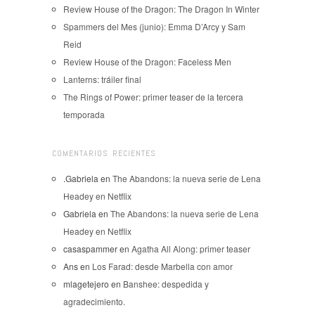
Review House of the Dragon: The Dragon In Winter
Spammers del Mes (junio): Emma D’Arcy y Sam
Reid
Review House of the Dragon: Faceless Men
Lanterns: tráiler final
The Rings of Power: primer teaser de la tercera
temporada
COMENTARIOS RECIENTES
.Gabriela
en
The Abandons: la nueva serie de Lena
Headey en Netflix
Gabriela
en
The Abandons: la nueva serie de Lena
Headey en Netflix
casaspammer
en
Agatha All Along: primer teaser
Ans
en
Los Farad: desde Marbella con amor
mlagetejero
en
Banshee: despedida y
agradecimiento.