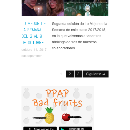
Semana
,
Opinión
,
Outlander
,
Ray Donovan
,
Rick and
Morty
,
Series
,
The Gifted
,
This Is Us
LO MEJOR DE
Segunda edición de Lo Mejor de la
LA SEMANA:
Semana de este curso 2017/2018,
DEL 2 AL 8
en la que volvemos a tener tres
ránkings de tres de nuestros
DE OCTUBRE
colaboradores….
octubre 14, 2017
casaspammer
1
2
3
Siguiente →