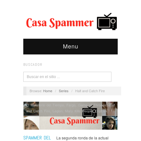
Menu
BUSCADOR
Browse:
Home
/
Series
/
Halt and Catch Fire
El Ministerio del Tiempo
,
Fargo
,
Game of Thrones
,
Halt
and Catch Fire
,
Legion
,
Mary Kills People
,
Orphan
Black
,
Peaky Blinders
,
Series
,
Spammer del Año
,
Spammers del Mes
,
The Crown
,
The Handmaid's Tale
,
The Leftovers
,
Vikings
SPAMMER DEL
La segunda ronda de la actual