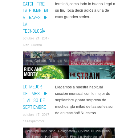
CATCH FIRE:
terminó, como todo lo bueno llegó a
LA HUMANIDAD
su fin. Toca decir adiós a una de
esas grandes series…
A TRAVÉS DE
LA
TECNOLOGÍA
octubre 21, 2017
Iván Cuerva
BoJack Horseman
,
Halt and Catch Fire
,
Lo Mejor del
Mes
,
Opinión
,
Rick and Morty
,
Series
,
The Strain
LO MEJOR
Llegamos a nuestra habitual
DEL MES: DEL
sección mensual con lo mejor de
1 AL 30 DE
septiembre y para sorpresa de
muchos, ¡¡la mitad de las series son
SEPTIEMBRE
de animación!! Nuestros…
octubre 17, 2017
casaspammer
Brooklyn Nine Nine
,
Designated Survivor
,
El Ministerio
del Tiempo
,
Halt and Catch Fire
,
Lo Mejor de la