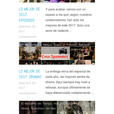
LO MEJOR DE
Y para acabar, vamos con un
2017:
repaso a los que, según nuestros
EPISODIOS
colaboradores, han sido los
mejores de este 2017. Solo una
diciembre 26,
serie de network…
2017
casaspammer
El Ministerio del Tiempo
,
Game of Thrones
,
Halt and
Catch Fire
,
Line of Duty
,
Lo Mejor de 2017
,
Opinión
,
Peaky Blinders
,
Series
,
The Handmaid's Tale
,
The
Leftovers
,
This Is Us
LO MEJOR DE
La entrega reina del especial de
2017: DRAMAS
cada año, las mejores series de
drama. Aquí siempre hay nivel a
diciembre 25,
rebosar, aunque últimamente se
2017
haya diferenciado notablemente…
casaspammer
El Ministerio del Tiempo
,
Halt and Catch Fire
,
Opinión
,
Series
,
Spammers del Mes