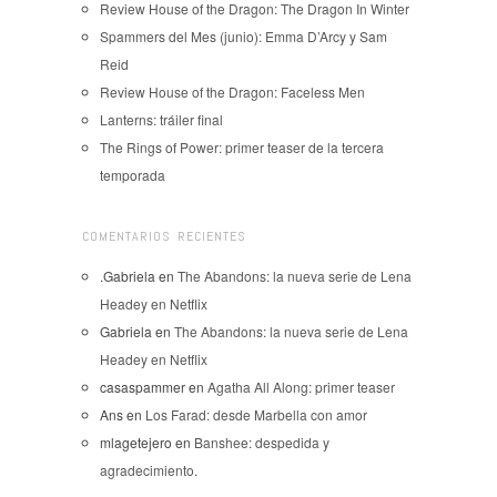
Review House of the Dragon: The Dragon In Winter
Spammers del Mes (junio): Emma D’Arcy y Sam
Reid
Review House of the Dragon: Faceless Men
Lanterns: tráiler final
The Rings of Power: primer teaser de la tercera
temporada
COMENTARIOS RECIENTES
.Gabriela
en
The Abandons: la nueva serie de Lena
Headey en Netflix
Gabriela
en
The Abandons: la nueva serie de Lena
Headey en Netflix
casaspammer
en
Agatha All Along: primer teaser
Ans
en
Los Farad: desde Marbella con amor
mlagetejero
en
Banshee: despedida y
agradecimiento.