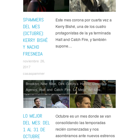
SPAMMERS
Este mes corona por cuarta vez a
DEL MES
Kerry Bishé, una de los cuatro
(OCTUBRE):
protagonistas de la ya terminada
Halt and Catch Fire, y también
KERRY BISHÉ
supone…
Y NACHO
FRESNEDA
noviembre 26,
2017
casaspammer
Brooklyn Nine Nine
,
Dirk Gently’s Holistic Detective
Agency
,
Halt and Catch Fire
,
Lo Mejor del Mes
,
Mindhunter
,
Opinión
,
Series
LO MEJOR
Octubre es un mes donde se van
DEL MES: DEL
consolidando las temporadas
1 AL 31 DE
recién comenzadas y nos
asombramos ante nuevos estrenos
OCTUBRE