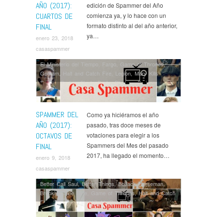
AÑO (2017):
edición de Spammer del Año
CUARTOS DE
comienza ya, y lo hace con un
formato distinto al del año anterior,
FINAL
ya…
enero 23, 2018
casaspammer
El Ministerio del Tiempo
,
Fargo
,
Game of Thrones
,
Gotham
,
Halt and Catch Fire
,
Legion
,
Mary Kills
People
,
Orphan Black
,
Peaky Blinders
,
Series
,
Shameless USA
,
Spammer del Año
,
Spammers del
Mes
,
The Crown
,
The Handmaid's Tale
,
The Leftovers
,
This Is Us
,
Vikings
SPAMMER DEL
Como ya hiciéramos el año
AÑO (2017):
pasado, tras doce meses de
OCTAVOS DE
votaciones para elegir a los
Spammers del Mes del pasado
FINAL
2017, ha llegado el momento…
enero 9, 2018
casaspammer
Better Call Saul
,
Better Things
,
BoJack Horseman
,
Brooklyn Nine Nine
,
Game of Thrones
,
Halt and Catch
Fire
,
Lo Mejor de 2017
,
Mr Robot
,
Opinión
,
Rick and
Morty
,
Series