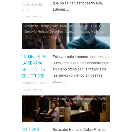
que no se han estropeado aún,
noviembre 22,
además…
2017
casaspammer
American Horror Story
,
Brooklyn Nine Nine
,
Cult
,
Dirk
Gently’s Holistic Detective Agency
,
Gotham
,
Halt and
Catch Fire
,
Lo Mejor de la Semana
,
Opinión
,
Series
,
Supernatural
LO MEJOR DE
Esta vez sólo traemos dos rankings,
LA SEMANA:
pues pese a que nos encontramos
DEL 9 AL 15
en pleno otoño con la mayoría de
las series volviendo a nuestras
DE OCTUBRE
vidas…
octubre 21, 2017
casaspammer
Halt and Catch Fire
,
Opinión
,
Series
HALT AND
Se acabó Halt and Catch Fire, se