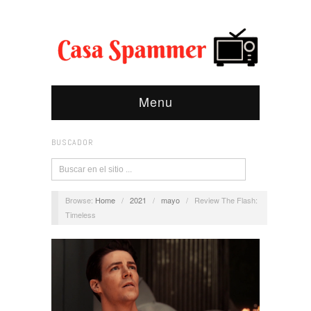
Menu
BUSCADOR
Browse:
Home
/
2021
/
mayo
/
Review The Flash:
Timeless