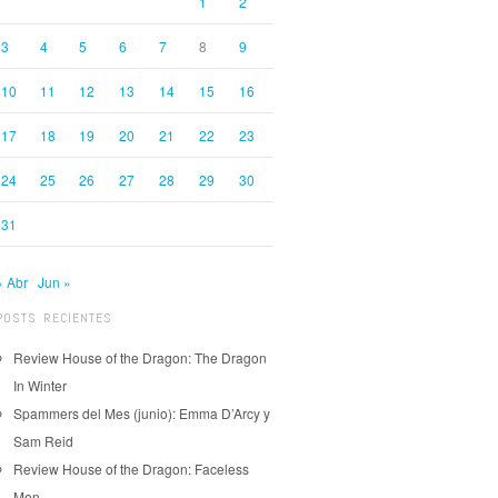
1
2
3
4
5
6
7
8
9
10
11
12
13
14
15
16
17
18
19
20
21
22
23
24
25
26
27
28
29
30
31
« Abr
Jun »
POSTS RECIENTES
Review House of the Dragon: The Dragon
In Winter
Spammers del Mes (junio): Emma D’Arcy y
Sam Reid
Review House of the Dragon: Faceless
Men