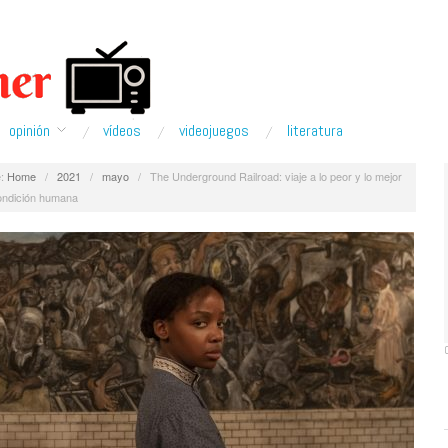
opinión
ví­deos
videojuegos
literatura
:
Home
/
2021
/
mayo
/
The Underground Railroad: viaje a lo peor y lo mejor
condición humana