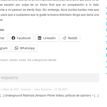
e escalón por culpa de un tramo final que en comparación a lo visto
nte a mi parecer se siente flojo. Sin embargo, tiene puntos fuertes más que
s para que a cualquiera que le guste la buena televisión tenga que darla una
ad.
sto:
tter
Facebook
LinkedIn
Reddit
egram
WhatsApp
amazon
,
opinión
,
series
,
the underground railroad
 respuesta
Lo Mejor de 2021: estrenos – Casa Spammer / 12-28-2021 / ·
[…] Underground Railroad (Amazon Prime Video) (artículo de opinión) – […]