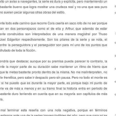
lto un aviso a navegantes, la serie es dura y explícita, pero manteniendo un
o bastante bueno que logra mostrar una crudeza real y no una que sea puro
o suelen pecar algunas otras obras del estilo.
nte todo este camino que recorre Cora caería en saco roto de no ser porque
tan en dos personajazos como el de ella y Arthur, que además de estar
mente construidos son interpretados de una manera magistral por Thuso
oel Edgerton respectivamente. Son los pilares de la serie y se nota, el
 entre la perseguidora y el perseguidor son para mí uno de los puntos que
frutado de toda la ficción.
endría que destacar, aunque por su premisa pueda parecer lo contrario, la
ante la mayor parte de su duración sabe mantener un ritmo de hierro que
que te metas bastante pronto dentro de la misma. No me malinterpreten, no
ie frenética, pero sabe ir despacio pero sin pausa. Pero no todo el monte es
 si he puesto que es durante la mayor parte, es porque bajo mi punto de
erie va de más a menos y en su tramo final la historia entra en periodo de
bastante duro teniendo en cuenta que en su mayoría son capítulos de más
ra.
mal terminar esta reseña con una nota negativa, porque en términos
estamos ante una de la series imprescindibles del año, pero que para mí se