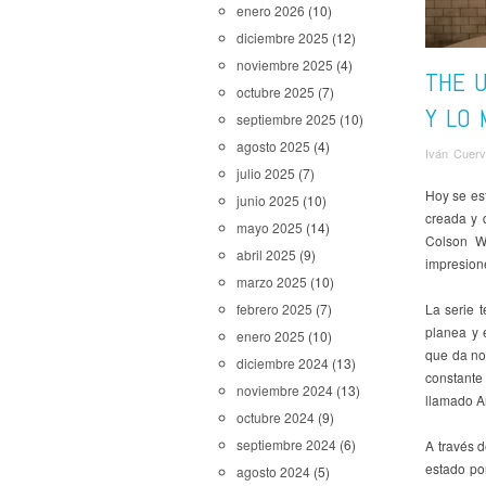
enero 2026
(10)
diciembre 2025
(12)
noviembre 2025
(4)
THE U
octubre 2025
(7)
Y LO 
septiembre 2025
(10)
agosto 2025
(4)
Iván Cuer
julio 2025
(7)
Hoy se e
junio 2025
(10)
creada y d
mayo 2025
(14)
Colson W
abril 2025
(9)
impresione
marzo 2025
(10)
La serie 
febrero 2025
(7)
planea y 
enero 2025
(10)
que da nom
diciembre 2024
(13)
constante
noviembre 2024
(13)
llamado Ar
octubre 2024
(9)
septiembre 2024
(6)
A través 
estado po
agosto 2024
(5)