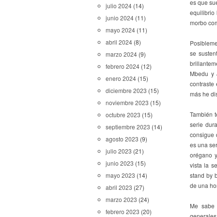
es que sue
julio 2024
(14)
equilibri
junio 2024
(11)
morbo com
mayo 2024
(11)
abril 2024
(8)
Posibleme
se susten
marzo 2024
(9)
brillante
febrero 2024
(12)
Mbedu y J
enero 2024
(15)
contraste
diciembre 2023
(15)
más he dis
noviembre 2023
(15)
También t
octubre 2023
(15)
serie dur
septiembre 2023
(14)
consigue 
agosto 2023
(9)
es una ser
julio 2023
(21)
orégano y
junio 2023
(15)
vista la s
stand by 
mayo 2023
(14)
de una ho
abril 2023
(27)
marzo 2023
(24)
Me sabe 
febrero 2023
(20)
generales 