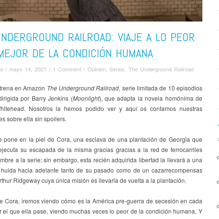
NDERGROUND RAILROAD: VIAJE A LO PEOR
MEJOR DE LA CONDICIÓN HUMANA
va
/
mayo 14, 2021
/
1 Comment
/
Opinión
,
Series
,
The Underground Railroad
strena en Amazon
The Underground Railroad
, serie limitada de 10 episodios
irigida por Barry Jenkins (
Moonlight
), que adapta la novela homónima de
hitehead. Nosotros la hemos podido ver y aquí os contamos nuestras
s sobre ella sin spoilers.
te pone en la piel de Cora, una esclava de una plantación de Georgia que
ejecuta su escapada de la misma gracias gracias a la red de ferrocarriles
bre a la serie; sin embargo, esta recién adquirida libertad la llevará a una
 huida hacia adelante tanto de su pasado como de un cazarrecompensas
thur Ridgeway cuya única misión es llevarla de vuelta a la plantación.
de Cora, iremos viendo cómo es la América pre-guerra de secesión en cada
r el que ella pase, viendo muchas veces lo peor de la condición humana. Y