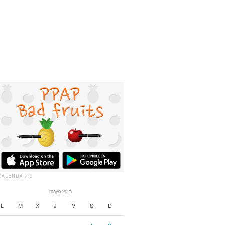
CALENDARIO
mayo 2021
L
M
X
J
V
S
D