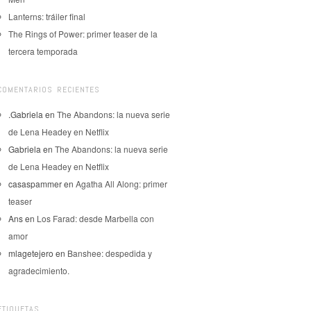
Lanterns: tráiler final
The Rings of Power: primer teaser de la
tercera temporada
COMENTARIOS RECIENTES
.Gabriela
en
The Abandons: la nueva serie
de Lena Headey en Netflix
Gabriela
en
The Abandons: la nueva serie
de Lena Headey en Netflix
casaspammer
en
Agatha All Along: primer
teaser
Ans
en
Los Farad: desde Marbella con
amor
mlagetejero
en
Banshee: despedida y
agradecimiento.
ETIQUETAS