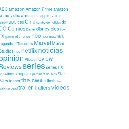
amazon
amazon
ABC
Amazon Prime
amc
prime video
apple tv plus
apple
Cine
dc
BBC
arrow
CBS
combo de noticias
DC Comics
disney plus
Fox
Disney
hbo
FX
hulu
hbo max
game of thrones
Marvel
Marvel
Legends of Tomorrow
noticias
netflix
Studios
nbc
opinión
review
Pilotos
series
Reviews
series FX
sinopsis
Star
showtime
Spammers del Mes
the cw
teaser
Wars
the flash
the
vídeos
trailer
Trailers
walking dead