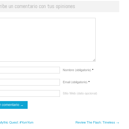
ribe un comentario con tus opiniones
Nombre (obligatorio)
*
Email (obligatorio)
*
Sitio Web (dato opcional)
Mythic Quest: #YumYum
Review The Flash: Timeless →