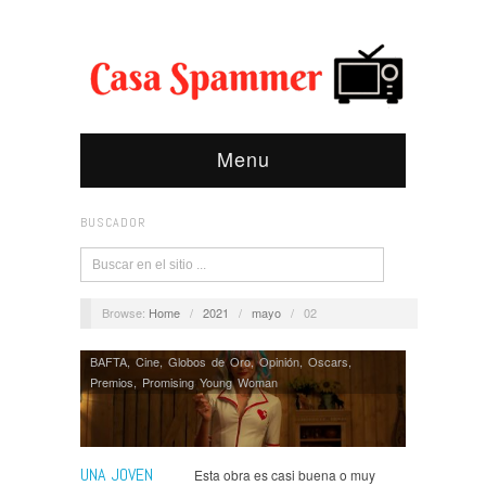
Menu
BUSCADOR
Browse:
Home
/
2021
/
mayo
/
02
BAFTA
,
Cine
,
Globos de Oro
,
Opinión
,
Oscars
,
Premios
,
Promising Young Woman
UNA JOVEN
Esta obra es casi buena o muy