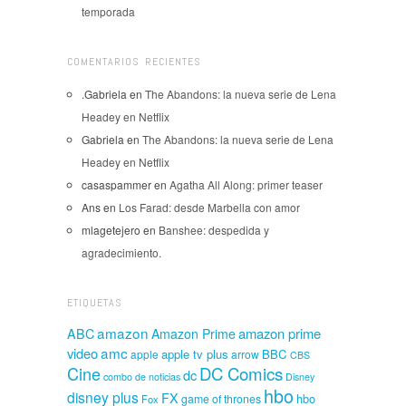
temporada
COMENTARIOS RECIENTES
.Gabriela
en
The Abandons: la nueva serie de Lena
Headey en Netflix
Gabriela
en
The Abandons: la nueva serie de Lena
Headey en Netflix
casaspammer
en
Agatha All Along: primer teaser
Ans
en
Los Farad: desde Marbella con amor
mlagetejero
en
Banshee: despedida y
agradecimiento.
ETIQUETAS
amazon
amazon prime
ABC
Amazon Prime
amc
video
apple tv plus
BBC
apple
arrow
CBS
Cine
DC Comics
dc
combo de noticias
Disney
hbo
disney plus
FX
hbo
game of thrones
Fox