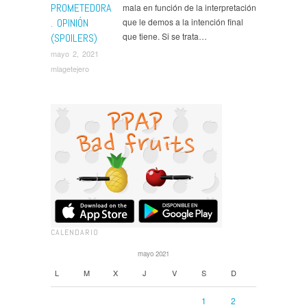
PROMETEDORA
mala en función de la interpretación
. OPINIÓN
que le demos a la intención final
que tiene. Si se trata…
(SPOILERS)
mayo 2, 2021
mlagetejero
CALENDARIO
mayo 2021
L
M
X
J
V
S
D
1
2