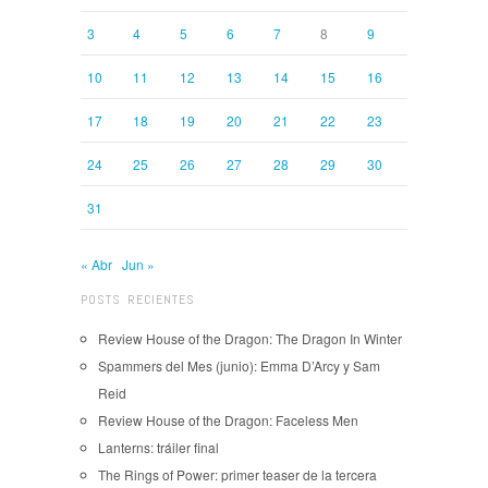
3
4
5
6
7
8
9
10
11
12
13
14
15
16
17
18
19
20
21
22
23
24
25
26
27
28
29
30
31
« Abr
Jun »
POSTS RECIENTES
Review House of the Dragon: The Dragon In Winter
Spammers del Mes (junio): Emma D’Arcy y Sam
Reid
Review House of the Dragon: Faceless Men
Lanterns: tráiler final
The Rings of Power: primer teaser de la tercera