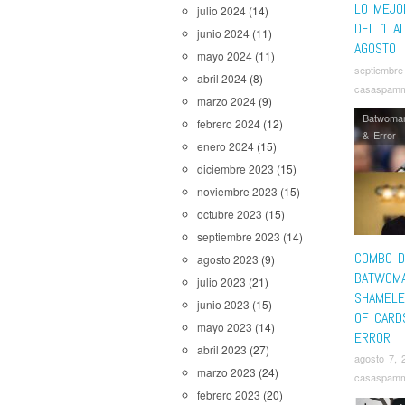
LO MEJO
julio 2024
(14)
DEL 1 A
junio 2024
(11)
AGOSTO
mayo 2024
(11)
septiembre
abril 2024
(8)
casaspam
marzo 2024
(9)
Batwoma
febrero 2024
(12)
& Error
enero 2024
(15)
diciembre 2023
(15)
noviembre 2023
(15)
octubre 2023
(15)
septiembre 2023
(14)
COMBO DE
agosto 2023
(9)
BATWOMA
julio 2023
(21)
SHAMELE
junio 2023
(15)
OF CARD
mayo 2023
(14)
ERROR
abril 2023
(27)
agosto 7, 
marzo 2023
(24)
casaspam
febrero 2023
(20)