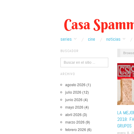
series
cine
noticias
BUSCADOR
Browse
Anime
,
A
Adventur
ARCHIVO
Jack Ry
New Bla
agosto 2026
(1)
Star Tre
julio 2026
(12)
The First
junio 2026
(4)
House
,
T
The Terr
mayo 2026
(4)
Westworl
LA MEJO
abril 2026
(3)
2018: F
marzo 2026
(9)
GRUPOS
febrero 2026
(6)
enero 8, 2