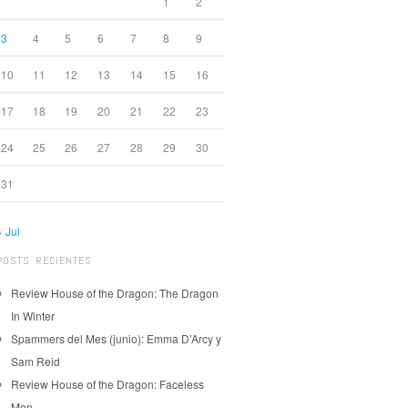
1
2
3
4
5
6
7
8
9
10
11
12
13
14
15
16
17
18
19
20
21
22
23
24
25
26
27
28
29
30
31
« Jul
POSTS RECIENTES
Review House of the Dragon: The Dragon
In Winter
Spammers del Mes (junio): Emma D’Arcy y
Sam Reid
Review House of the Dragon: Faceless
Men