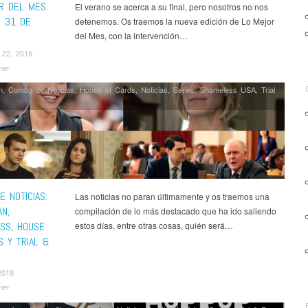
R DEL MES:
El verano se acerca a su final, pero nosotros no nos
L 31 DE
detenemos. Os traemos la nueva edición de Lo Mejor
del Mes, con la intervención…
 22, 2018
mer
n
,
Combo de Noticias
,
House of Cards
,
Noticias
,
Series
,
Shameless USA
,
Trial
 NOTICIAS:
Las noticias no paran últimamente y os traemos una
N,
compilación de lo más destacado que ha ido saliendo
SS, HOUSE
estos días, entre otras cosas, quién será…
S Y TRIAL &
2018
mer