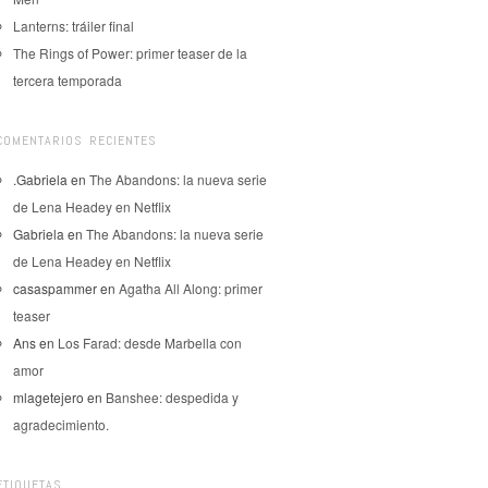
Lanterns: tráiler final
The Rings of Power: primer teaser de la
tercera temporada
COMENTARIOS RECIENTES
.Gabriela
en
The Abandons: la nueva serie
de Lena Headey en Netflix
Gabriela
en
The Abandons: la nueva serie
de Lena Headey en Netflix
casaspammer
en
Agatha All Along: primer
teaser
Ans
en
Los Farad: desde Marbella con
amor
mlagetejero
en
Banshee: despedida y
agradecimiento.
ETIQUETAS