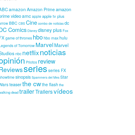
amazon
amazon
ABC
Amazon Prime
amc
prime video
apple tv plus
apple
Cine
dc
BBC
arrow
CBS
combo de noticias
DC Comics
disney plus
Fox
Disney
hbo
FX
hulu
hbo max
game of thrones
Marvel
Marvel
Legends of Tomorrow
noticias
netflix
Studios
nbc
opinión
review
Pilotos
series
Reviews
series FX
sinopsis
Star
showtime
Spammers del Mes
the cw
teaser
Wars
the flash
the
vídeos
trailer
Trailers
walking dead