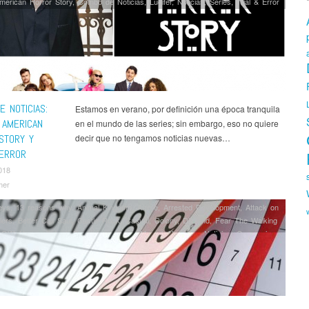
merican Horror Story
,
Combo de Noticias
,
Lucifer
,
Noticias
,
Series
,
Trial & Error
 NOTICIAS:
Estamos en verano, por definición una época tranquila
 AMERICAN
en el mundo de las series; sin embargo, eso no quiere
STORY Y
decir que no tengamos noticias nuevas…
 ERROR
018
mer
eys
,
13 reasons why
,
Animal Kingdom
,
Anime
,
Arrested Development
,
Attack on
lers
,
Better Call Saul
,
Castle Rock
,
Casual
,
Colony
,
Dietland
,
Fear The Walking
LOW
,
Humans
,
Jack Ryan
,
Luke Cage
,
Marvel
,
Nashville
,
Noticias
,
Orange is
Black
,
Ozark
,
Paquita Salas
,
Preacher
,
Sense8
,
Series
,
Sharp Objects
,
Six
,
Snowfall
,
Succession
,
Suits
,
The Affair
,
The Sinner
,
Trial & Error
,
ble Kimmy Schmidt