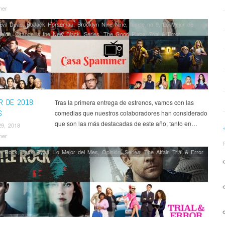
mer
Evil Dead
,
BoJack Horseman
,
Brooklyn Nine Nine
,
Inside no 9
,
Lo Mejor de
inión
,
Orange is the New Black
,
Series
,
The Good Place
,
Trial & Error
R DE 2018:
Tras la primera entrega de estrenos, vamos con las
S
comedias que nuestros colaboradores han considerado
que son las más destacadas de este año, tanto en…
29, 2018
mer
le Rock
,
Jack Ryan
,
Lo Mejor del Mes
,
Opinión
,
Series
,
The Affair
,
Trial & Error