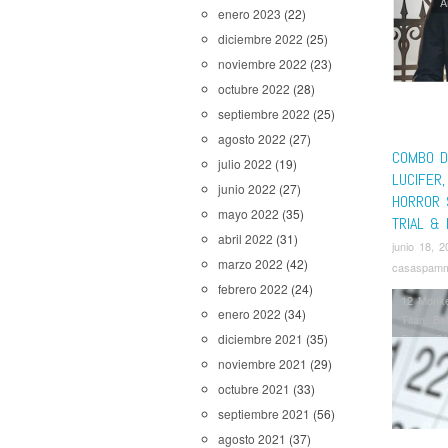
A
enero 2023
(22)
diciembre 2022
(25)
noviembre 2022
(23)
octubre 2022
(28)
septiembre 2022
(25)
agosto 2022
(27)
COMBO DE
julio 2022
(19)
LUCIFER,
junio 2022
(27)
HORROR 
mayo 2022
(35)
TRIAL &
abril 2022
(31)
junio 18, 2
marzo 2022
(42)
casaspam
febrero 2022
(24)
12 Monk
enero 2022
(34)
Titan
,
Bal
Dead
,
G
diciembre 2021
(35)
the New 
noviembre 2021
(29)
Shooter
,
octubre 2021
(33)
Unbreaka
septiembre 2021
(56)
agosto 2021
(37)