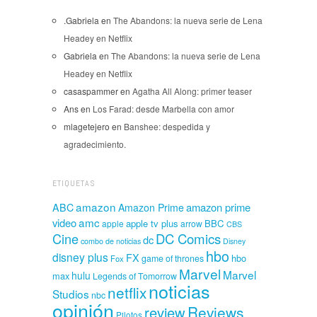
.Gabriela
en
The Abandons: la nueva serie de Lena
Headey en Netflix
Gabriela
en
The Abandons: la nueva serie de Lena
Headey en Netflix
casaspammer
en
Agatha All Along: primer teaser
Ans
en
Los Farad: desde Marbella con amor
mlagetejero
en
Banshee: despedida y
agradecimiento.
ETIQUETAS
amazon
amazon prime
ABC
Amazon Prime
amc
video
apple tv plus
BBC
apple
arrow
CBS
Cine
DC Comics
dc
combo de noticias
Disney
hbo
disney plus
FX
hbo
game of thrones
Fox
Marvel
Marvel
hulu
max
Legends of Tomorrow
noticias
netflix
Studios
nbc
opinión
Reviews
review
Pilotos