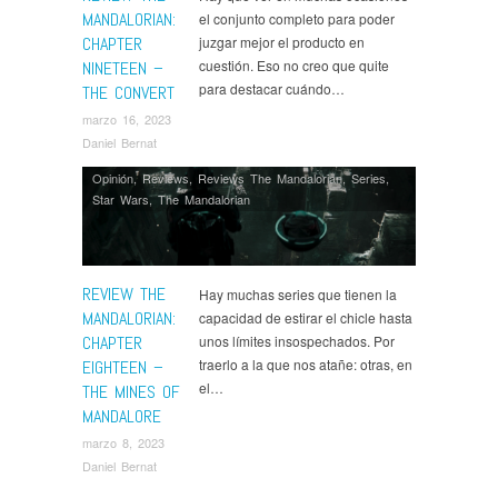
MANDALORIAN:
el conjunto completo para poder
CHAPTER
juzgar mejor el producto en
cuestión. Eso no creo que quite
NINETEEN –
para destacar cuándo…
THE CONVERT
marzo 16, 2023
Daniel Bernat
Opinión
,
Reviews
,
Reviews The Mandalorian
,
Series
,
Star Wars
,
The Mandalorian
REVIEW THE
Hay muchas series que tienen la
MANDALORIAN:
capacidad de estirar el chicle hasta
CHAPTER
unos límites insospechados. Por
traerlo a la que nos atañe: otras, en
EIGHTEEN –
el…
THE MINES OF
MANDALORE
marzo 8, 2023
Daniel Bernat