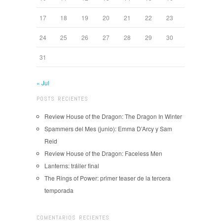
17
18
19
20
21
22
23
24
25
26
27
28
29
30
31
« Jul
POSTS RECIENTES
Review House of the Dragon: The Dragon In Winter
Spammers del Mes (junio): Emma D’Arcy y Sam
Reid
Review House of the Dragon: Faceless Men
Lanterns: tráiler final
The Rings of Power: primer teaser de la tercera
temporada
COMENTARIOS RECIENTES