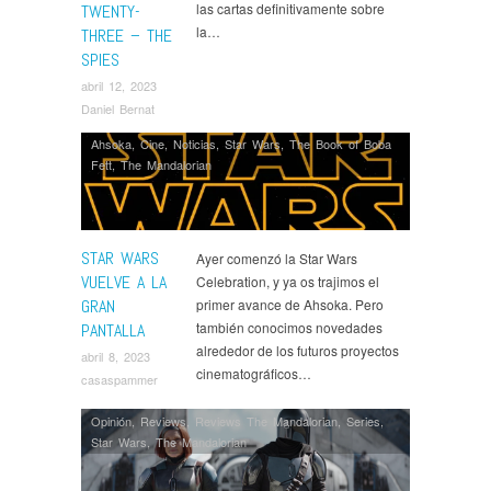
las cartas definitivamente sobre
TWENTY-
la…
THREE – THE
SPIES
abril 12, 2023
Daniel Bernat
Ahsoka
,
Cine
,
Noticias
,
Star Wars
,
The Book of Boba
Fett
,
The Mandalorian
STAR WARS
Ayer comenzó la Star Wars
VUELVE A LA
Celebration, y ya os trajimos el
GRAN
primer avance de Ahsoka. Pero
también conocimos novedades
PANTALLA
alrededor de los futuros proyectos
abril 8, 2023
cinematográficos…
casaspammer
Opinión
,
Reviews
,
Reviews The Mandalorian
,
Series
,
Star Wars
,
The Mandalorian