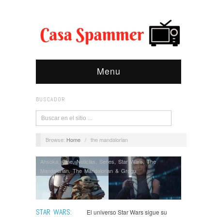
Menu
BUSCADOR
Browse:
Home
/
the mandalorian
Ahsoka
,
Cine
,
Noticias
,
Series
,
Star Wars
,
The
Mandalorian
,
The Mandalorian & Grogu
STAR WARS:
El universo Star Wars sigue su