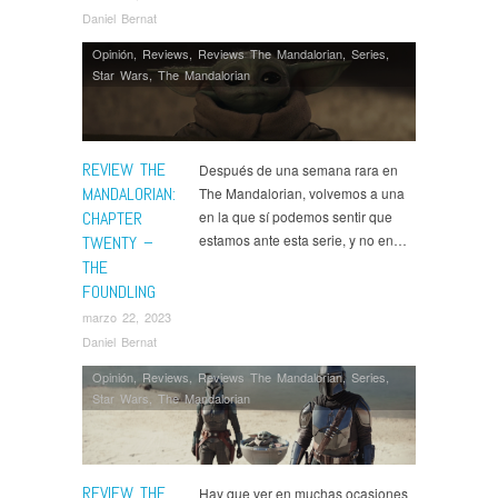
Daniel Bernat
Opinión
,
Reviews
,
Reviews The Mandalorian
,
Series
,
Star Wars
,
The Mandalorian
REVIEW THE
Después de una semana rara en
MANDALORIAN:
The Mandalorian, volvemos a una
CHAPTER
en la que sí podemos sentir que
estamos ante esta serie, y no en…
TWENTY –
THE
FOUNDLING
marzo 22, 2023
Daniel Bernat
Opinión
,
Reviews
,
Reviews The Mandalorian
,
Series
,
Star Wars
,
The Mandalorian
REVIEW THE
Hay que ver en muchas ocasiones