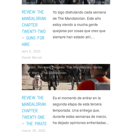
REVIEW THE
Yo sigo disfrutando cada semana
MANDALORIAN:
de The Mandalorian. Este año
CHAPTER
estoy viendo a mucha gente
quejarse por cosas que creo que
TWENTY-TWO
siempre han estado ahí,…
– GUNS FOR
HIRE
abril 6, 2023
Daniel Bernat
Opinión
,
Reviews
,
Reviews The Mandalorian
,
Series
,
Star Wars
,
The Mandalorian
REVIEW THE
Es el momento de entrar en la
MANDALORIAN:
segunda etapa de esta tercera
CHAPTER
temporada. Una entrega que,
durante estas semanas de marzo,
TWENTY-ONE
ha dejado opiniones enfrentadas…
– THE PIRATE
marzo 30, 2023