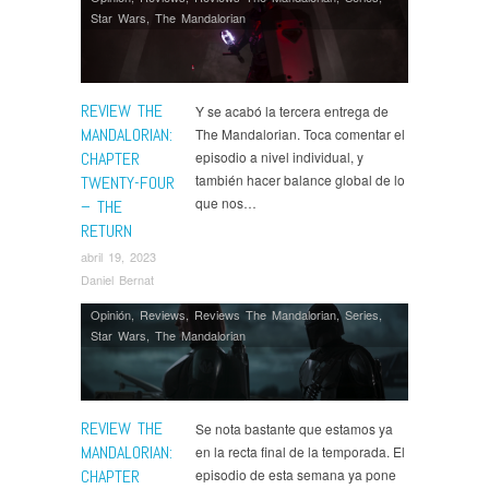
Star Wars
,
The Mandalorian
REVIEW THE
Y se acabó la tercera entrega de
MANDALORIAN:
The Mandalorian. Toca comentar el
CHAPTER
episodio a nivel individual, y
también hacer balance global de lo
TWENTY-FOUR
que nos…
– THE
RETURN
abril 19, 2023
Daniel Bernat
Opinión
,
Reviews
,
Reviews The Mandalorian
,
Series
,
Star Wars
,
The Mandalorian
REVIEW THE
Se nota bastante que estamos ya
MANDALORIAN:
en la recta final de la temporada. El
CHAPTER
episodio de esta semana ya pone