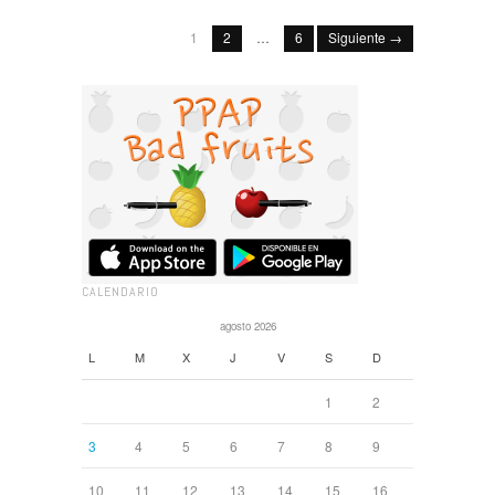
1
2
…
6
Siguiente →
CALENDARIO
agosto 2026
L
M
X
J
V
S
D
1
2
3
4
5
6
7
8
9
10
11
12
13
14
15
16