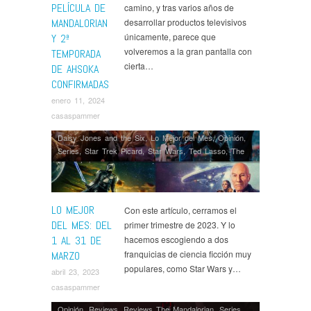
PELÍCULA DE
camino, y tras varios años de
MANDALORIAN
desarrollar productos televisivos
únicamente, parece que
Y 2ª
volveremos a la gran pantalla con
TEMPORADA
cierta…
DE AHSOKA
CONFIRMADAS
enero 11, 2024
casaspammer
Daisy Jones and the Six
,
Lo Mejor del Mes
,
Opinión
,
Series
,
Star Trek Picard
,
Star Wars
,
Ted Lasso
,
The
Mandalorian
LO MEJOR
Con este artículo, cerramos el
DEL MES: DEL
primer trimestre de 2023. Y lo
1 AL 31 DE
hacemos escogiendo a dos
franquicias de ciencia ficción muy
MARZO
populares, como Star Wars y…
abril 23, 2023
casaspammer
Opinión
,
Reviews
,
Reviews The Mandalorian
,
Series
,