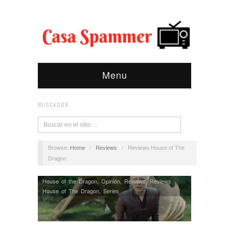
Menu
BUSCADOR
Browse:
Home
/
Reviews
/
Reviews House of The
Dragon
House of the Dragon
,
Opinión
,
Reviews
,
Reviews
House of The Dragon
,
Series