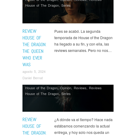
House of The Dragon
,
Series
REVIEW
Pues se acabó. La segunda
HOUSE OF
temporada de House of the Dragon
THE DRAGON:
ha llegado a su fin, y con ella, las
reviews semanales. Pero no nos…
THE QUEEN
WHO EVER
WAS
agosto 5, 2024
Daniel Bernat
House of the Dragon
,
Opinión
,
Reviews
,
Reviews
House of The Dragon
,
Series
REVIEW
¿A dónde va el tiempo? Hace nada
HOUSE OF
estábamos comenzando la actual
THE DRAGON:
entrega, y hoy solo nos queda un