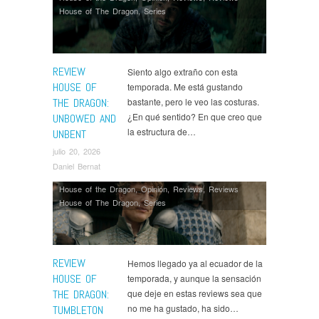
House of The Dragon
,
Series
REVIEW
Siento algo extraño con esta
HOUSE OF
temporada. Me está gustando
THE DRAGON:
bastante, pero le veo las costuras.
¿En qué sentido? En que creo que
UNBOWED AND
la estructura de…
UNBENT
julio 20, 2026
Daniel Bernat
House of the Dragon
,
Opinión
,
Reviews
,
Reviews
House of The Dragon
,
Series
REVIEW
Hemos llegado ya al ecuador de la
HOUSE OF
temporada, y aunque la sensación
THE DRAGON:
que deje en estas reviews sea que
no me ha gustado, ha sido…
TUMBLETON