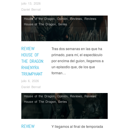
julio 13, 2026
Daniel Bernat
House of the Dragon
,
Opinión
,
Reviews
,
Reviews
House of The Dragon
,
Series
REVIEW
Tras dos semanas en las que ha
HOUSE OF
primado, para mí, el espectáculo
THE DRAGON:
por encima del guion, llegamos a
un episodio que, de los que
RHAENYRA
forman…
TRIUMPHANT
julio 6, 2026
Daniel Bernat
House of the Dragon
,
Opinión
,
Reviews
,
Reviews
House of The Dragon
,
Series
REVIEW
Y llegamos al final de temporada