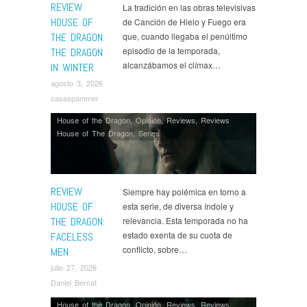
REVIEW
La tradición en las obras televisivas
HOUSE OF
de Canción de Hielo y Fuego era
THE DRAGON:
que, cuando llegaba el penúltimo
episodio de la temporada,
THE DRAGON
alcanzábamos el clímax…
IN WINTER
agosto 3, 2026
casaspammer
House of the Dragon
,
Opinión
,
Reviews
,
Reviews
House of The Dragon
,
Series
REVIEW
Siempre hay polémica en torno a
HOUSE OF
esta serie, de diversa índole y
THE DRAGON:
relevancia. Esta temporada no ha
estado exenta de su cuota de
FACELESS
conflicto, sobre…
MEN
julio 27, 2026
Daniel Bernat
House of the Dragon
,
Opinión
,
Reviews
,
Reviews