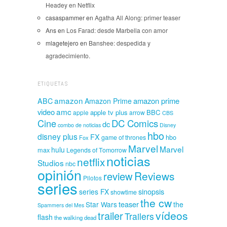
Headey en Netflix
casaspammer
en
Agatha All Along: primer teaser
Ans
en
Los Farad: desde Marbella con amor
mlagetejero
en
Banshee: despedida y
agradecimiento.
ETIQUETAS
amazon
amazon prime
ABC
Amazon Prime
amc
video
apple tv plus
BBC
apple
arrow
CBS
Cine
DC Comics
dc
combo de noticias
Disney
hbo
disney plus
FX
hbo
game of thrones
Fox
Marvel
Marvel
hulu
max
Legends of Tomorrow
noticias
netflix
Studios
nbc
opinión
Reviews
review
Pilotos
series
sinopsis
series FX
showtime
the cw
teaser
Star Wars
the
Spammers del Mes
vídeos
trailer
Trailers
flash
the walking dead