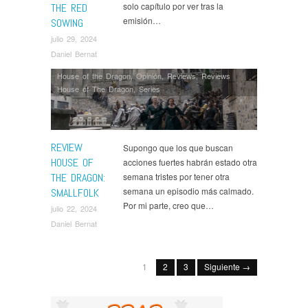
solo capítulo por ver tras la
THE RED
emisión…
SOWING
julio 29, 2024
Daniel Bernat
House of the Dragon
,
Opinión
,
Reviews
,
Reviews
House of The Dragon
,
Series
REVIEW
Supongo que los que buscan
HOUSE OF
acciones fuertes habrán estado otra
THE DRAGON:
semana tristes por tener otra
semana un episodio más calmado.
SMALLFOLK
Por mi parte, creo que…
julio 22, 2024
Daniel Bernat
1
2
3
Siguiente →