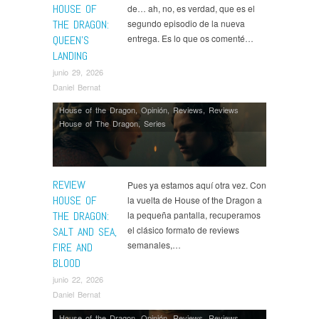
HOUSE OF
de… ah, no, es verdad, que es el
THE DRAGON:
segundo episodio de la nueva
entrega. Es lo que os comenté…
QUEEN’S
LANDING
junio 29, 2026
Daniel Bernat
House of the Dragon
,
Opinión
,
Reviews
,
Reviews
House of The Dragon
,
Series
REVIEW
Pues ya estamos aquí otra vez. Con
HOUSE OF
la vuelta de House of the Dragon a
THE DRAGON:
la pequeña pantalla, recuperamos
el clásico formato de reviews
SALT AND SEA,
semanales,…
FIRE AND
BLOOD
junio 22, 2026
Daniel Bernat
House of the Dragon
,
Opinión
,
Reviews
,
Reviews