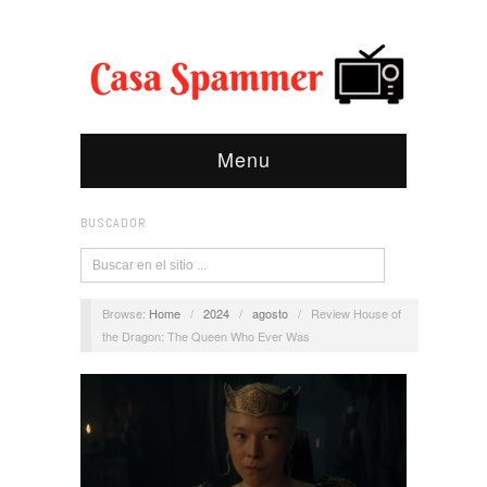
Menu
BUSCADOR
Browse:
Home
/
2024
/
agosto
/
Review House of
the Dragon: The Queen Who Ever Was