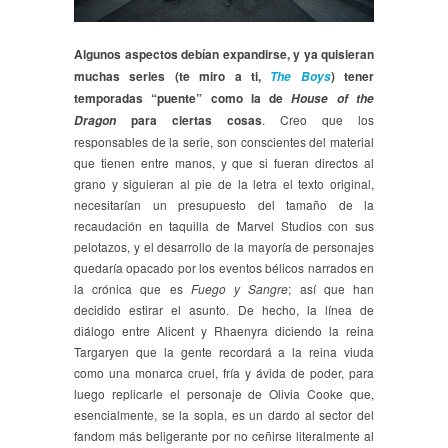
Algunos aspectos debían expandirse, y ya quisieran
muchas series (te miro a ti,
) tener
The Boys
temporadas “puente” como la de
House of the
para ciertas cosas
. Creo que los
Dragon
responsables de la serie, son conscientes del material
que tienen entre manos, y que si fueran directos al
grano y siguieran al pie de la letra el texto original,
necesitarían un presupuesto del tamaño de la
recaudación en taquilla de Marvel Studios con sus
pelotazos, y el desarrollo de la mayoría de personajes
quedaría opacado por los eventos bélicos narrados en
la crónica que es
Fuego y Sangre
; así que han
decidido estirar el asunto. De hecho, la línea de
diálogo entre Alicent y Rhaenyra diciendo la reina
Targaryen que la gente recordará a la reina viuda
como una monarca cruel, fría y ávida de poder, para
luego replicarle el personaje de Olivia Cooke que,
esencialmente, se la sopla, es un dardo al sector del
fandom más beligerante por no ceñirse literalmente al