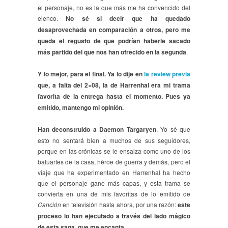
el personaje, no es la que más me ha convencido del
elenco.
No sé si decir que ha quedado
desaprovechada en comparación a otros, pero me
queda el regusto de que podrían haberle sacado
más partido del que nos han ofrecido en la segunda
.
Y lo mejor, para el final. Ya lo dije en
la review previa
que, a falta del 2×08, la de Harrenhal era mi trama
favorita de la entrega hasta el momento. Pues ya
emitido, mantengo mi opinión.
Han deconstruido a Daemon Targaryen
. Yo sé que
esto no sentará bien a muchos de sus seguidores,
porque en las crónicas se le ensalza como uno de los
baluartes de la casa, héroe de guerra y demás, pero el
viaje que ha experimentado en Harrenhal ha hecho
que el personaje gane más capas, y esta trama se
convierta en una de mis favoritas de lo emitido de
Canción
en televisión hasta ahora, por una razón:
este
proceso lo han ejecutado a través del lado mágico
de esta saga, que me encanta.