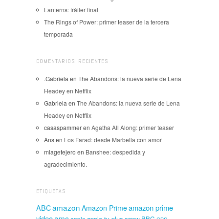
Lanterns: tráiler final
The Rings of Power: primer teaser de la tercera
temporada
COMENTARIOS RECIENTES
.Gabriela
en
The Abandons: la nueva serie de Lena
Headey en Netflix
Gabriela
en
The Abandons: la nueva serie de Lena
Headey en Netflix
casaspammer
en
Agatha All Along: primer teaser
Ans
en
Los Farad: desde Marbella con amor
mlagetejero
en
Banshee: despedida y
agradecimiento.
ETIQUETAS
amazon
amazon prime
ABC
Amazon Prime
amc
video
apple tv plus
BBC
apple
arrow