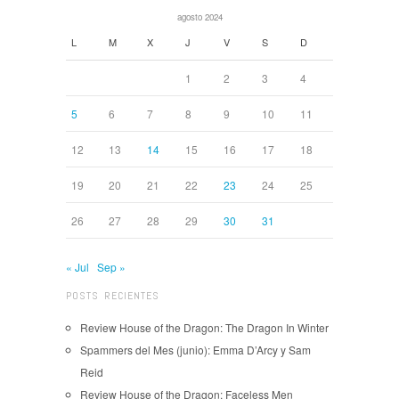
agosto 2024
L
M
X
J
V
S
D
1
2
3
4
5
6
7
8
9
10
11
12
13
14
15
16
17
18
19
20
21
22
23
24
25
26
27
28
29
30
31
« Jul
Sep »
POSTS RECIENTES
Review House of the Dragon: The Dragon In Winter
Spammers del Mes (junio): Emma D’Arcy y Sam
Reid
Review House of the Dragon: Faceless Men