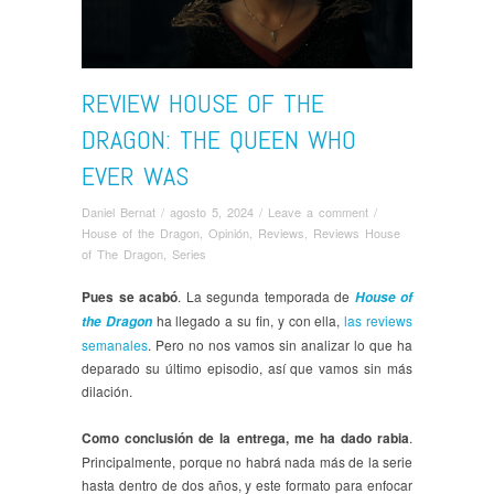
REVIEW HOUSE OF THE
DRAGON: THE QUEEN WHO
EVER WAS
Daniel Bernat
/
agosto 5, 2024
/
Leave a comment
/
House of the Dragon
,
Opinión
,
Reviews
,
Reviews House
of The Dragon
,
Series
Pues se acabó
. La segunda temporada de
House of
ha llegado a su fin, y con ella,
las reviews
the Dragon
semanales
. Pero no nos vamos sin analizar lo que ha
deparado su último episodio, así que vamos sin más
dilación.
Como conclusión de la entrega, me ha dado rabia
.
Principalmente, porque no habrá nada más de la serie
hasta dentro de dos años, y este formato para enfocar