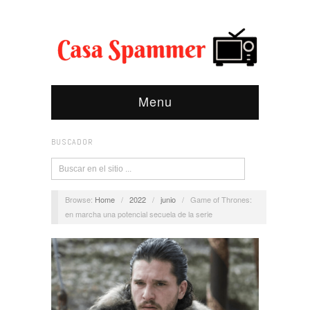
Menu
BUSCADOR
Browse:
Home
/
2022
/
junio
/
Game of Thrones:
en marcha una potencial secuela de la serie