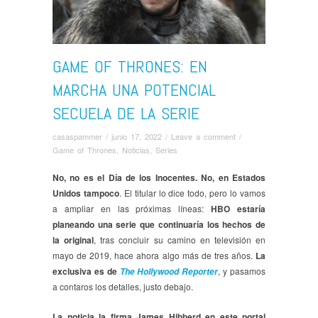
GAME OF THRONES: EN
MARCHA UNA POTENCIAL
SECUELA DE LA SERIE
casaspammer
/
junio 17, 2022
/
Leave a comment
/
Game of Thrones
,
Noticias
,
Series
No, no es el Día de los Inocentes. No, en Estados
Unidos tampoco
. El titular lo dice todo, pero lo vamos
a ampliar en las próximas líneas:
HBO estaría
planeando una serie que continuaría los hechos de
la original
, tras concluir su camino en televisión en
mayo de 2019, hace ahora algo más de tres años.
La
exclusiva es de
, y pasamos
The Hollywood Reporter
a contaros los detalles, justo debajo.
La noticia la firma James Hibberd en este portal