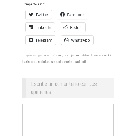
Comparte esto:
Twitter
Facebook
LinkedIn
Reddit
Telegram
WhatsApp
Etiquetas:
game of thrones
,
hbo
,
james hibberd
,
jon snow
,
kit
harington
,
noticias
,
secuela
,
series
,
spin off
Escribe un comentario con tus
opiniones