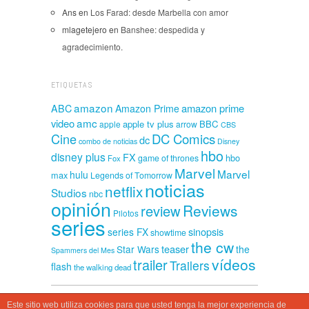
Ans
en
Los Farad: desde Marbella con amor
mlagetejero
en
Banshee: despedida y
agradecimiento.
ETIQUETAS
amazon
amazon prime
ABC
Amazon Prime
amc
video
apple tv plus
BBC
apple
arrow
CBS
Cine
DC Comics
dc
combo de noticias
Disney
hbo
disney plus
FX
hbo
game of thrones
Fox
Marvel
Marvel
hulu
max
Legends of Tomorrow
noticias
netflix
Studios
nbc
opinión
Reviews
review
Pilotos
series
sinopsis
series FX
showtime
the cw
teaser
Star Wars
the
Spammers del Mes
vídeos
trailer
Trailers
flash
the walking dead
Este sitio web utiliza cookies para que usted tenga la mejor experiencia de