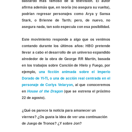
bastardo más famoso de la televisión. El autor
afirma además que, en teoría (no asegura su vuelta),
podrían regresar personajes como Arya y Sansa
Stark, o Brienne de Tarth; pero, de nuevo, no
asegura nada, tan solo especula con esa posibilidad.
Este movimiento responde a algo que os venimos
contando durante los últimos años: HBO pretende
llevar a cabo el desarrollo de un universo expandido
alrededor de la obra de George RR Martin, basada
en los trabajos sobre Canción de Hielo y Fuego, por
ejemplo,
una ficción animada sobre el Imperio
Dorado de Yi-Ti
,
o una de acción real centrada en el
personaje de Corlys Velaryon
, al que conoceremos
en
(que se estrena el próximo
House of the Dragon
22 de agosto).
¿Qué os parece la noticia para amanecer un
viernes? ¿Os gusta la idea de ver una continuación
de Juego de Tronos? ¿Y sobre Jon?