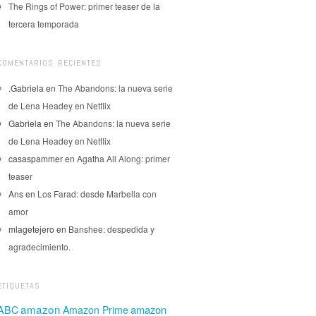
The Rings of Power: primer teaser de la
tercera temporada
COMENTARIOS RECIENTES
.Gabriela
en
The Abandons: la nueva serie
de Lena Headey en Netflix
Gabriela
en
The Abandons: la nueva serie
de Lena Headey en Netflix
casaspammer
en
Agatha All Along: primer
teaser
Ans
en
Los Farad: desde Marbella con
amor
mlagetejero
en
Banshee: despedida y
agradecimiento.
ETIQUETAS
amazon
amazon
ABC
Amazon Prime