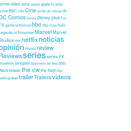
amc
prime video
apple tv plus
apple
Cine
dc
BBC
arrow
CBS
combo de noticias
DC Comics
disney plus
Fox
Disney
hbo
FX
hulu
hbo max
game of thrones
Marvel
Marvel
Legends of Tomorrow
noticias
netflix
Studios
nbc
opinión
review
Pilotos
series
Reviews
series FX
sinopsis
Star
showtime
Spammers del Mes
the cw
teaser
Wars
the flash
the
vídeos
trailer
Trailers
walking dead