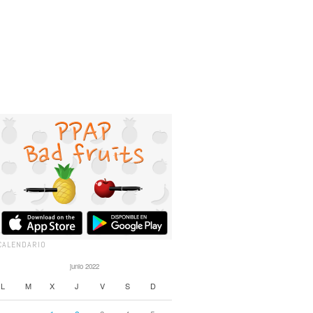
CALENDARIO
junio 2022
L
M
X
J
V
S
D