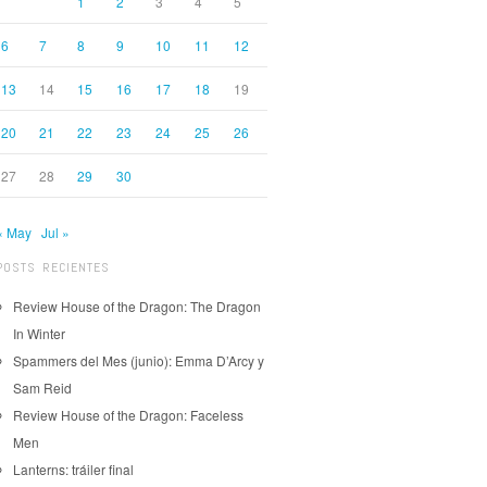
1
2
3
4
5
6
7
8
9
10
11
12
13
14
15
16
17
18
19
20
21
22
23
24
25
26
27
28
29
30
« May
Jul »
POSTS RECIENTES
Review House of the Dragon: The Dragon
In Winter
Spammers del Mes (junio): Emma D’Arcy y
Sam Reid
Review House of the Dragon: Faceless
Men
Lanterns: tráiler final