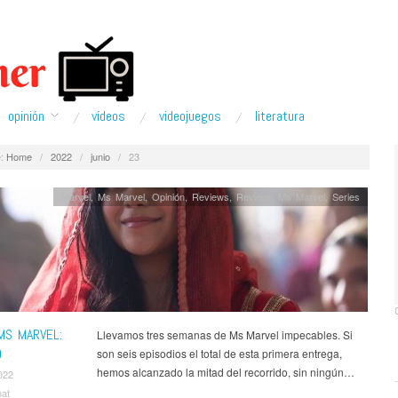
opinión
ví­deos
videojuegos
literatura
:
Home
/
2022
/
junio
/
23
Marvel
,
Ms Marvel
,
Opinión
,
Reviews
,
Reviews Ms Marvel
,
Series
MS MARVEL:
Llevamos tres semanas de Ms Marvel impecables. Si
D
son seis episodios el total de esta primera entrega,
hemos alcanzado la mitad del recorrido, sin ningún…
022
nat