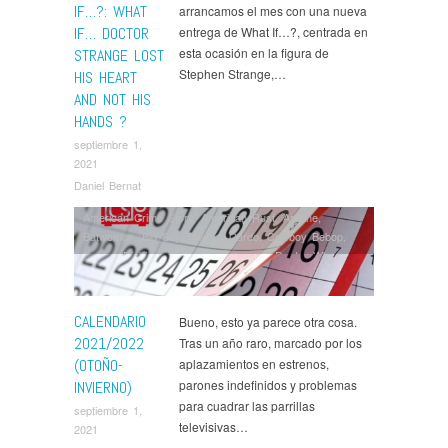
IF…?: WHAT
arrancamos el mes con una nueva
IF… DOCTOR
entrega de What If…?, centrada en
esta ocasión en la figura de
STRANGE LOST
Stephen Strange,…
HIS HEART
AND NOT HIS
HANDS ?
septiembre 1,
2021
Daniel Bernat
American Crime Story
,
American Rust
,
Arcane
,
Batwoman
,
Big Sky
,
Billions
,
Cardo
,
Cowboy Bebop
,
Dexter
,
Dickinson
,
Doctor Portuondo
,
Doctor Who
,
Doom Patrol
,
Dopesick
,
Dr Death
,
El juego del
calamar
,
El Tiempo que te Doy
,
Fear The Walking
Dead
,
Foundation
,
Goliath
,
Gomorra
,
Hanna
,
Hawkeye
,
CALENDARIO
Bueno, esto ya parece otra cosa.
Hightown
,
Historias para no Dormir
,
HIT
,
Impeachment
,
2021/2022
Tras un año raro, marcado por los
Invasion
,
Jaguar
,
La Casa de Papel
,
La Fortuna
,
(OTOÑO-
aplazamientos en estrenos,
Legacies
,
Legends of Tomorrow
,
Locke and Key
,
parones indefinidos y problemas
INVIERNO)
Lucifer
,
Maid
,
Marvel
,
Masters of the Universe:
para cuadrar las parrillas
Revelation
,
Midnight Mass
,
Nancy Drew
,
Narcos
septiembre 1,
México
,
Noticias
,
Riverdale
,
Scenes from a Marriage
,
televisivas…
2021
Series
,
Sex Education
,
Sin Novedad
,
Star Trek