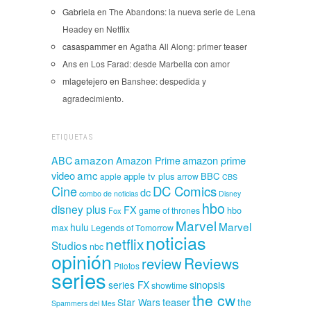
Gabriela
en
The Abandons: la nueva serie de Lena
Headey en Netflix
casaspammer
en
Agatha All Along: primer teaser
Ans
en
Los Farad: desde Marbella con amor
mlagetejero
en
Banshee: despedida y
agradecimiento.
ETIQUETAS
amazon
amazon prime
ABC
Amazon Prime
amc
video
apple tv plus
BBC
apple
arrow
CBS
Cine
DC Comics
dc
combo de noticias
Disney
hbo
disney plus
FX
hbo
game of thrones
Fox
Marvel
Marvel
hulu
max
Legends of Tomorrow
noticias
netflix
Studios
nbc
opinión
Reviews
review
Pilotos
series
sinopsis
series FX
showtime
the cw
teaser
Star Wars
the
Spammers del Mes