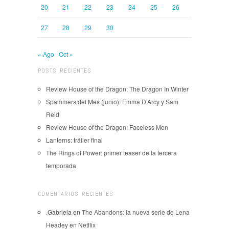
20
21
22
23
24
25
26
27
28
29
30
« Ago
Oct »
POSTS RECIENTES
Review House of the Dragon: The Dragon In Winter
Spammers del Mes (junio): Emma D’Arcy y Sam
Reid
Review House of the Dragon: Faceless Men
Lanterns: tráiler final
The Rings of Power: primer teaser de la tercera
temporada
COMENTARIOS RECIENTES
.Gabriela
en
The Abandons: la nueva serie de Lena
Headey en Netflix