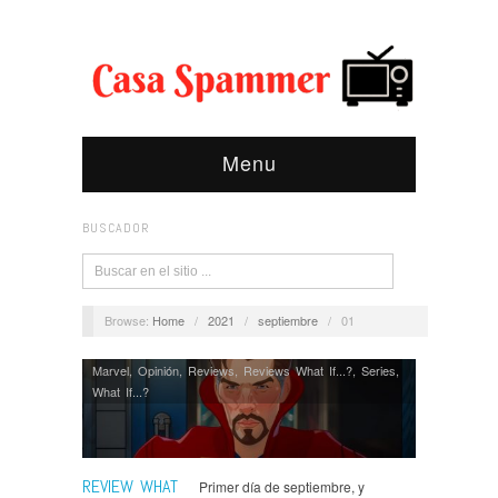
Menu
BUSCADOR
Browse:
Home
/
2021
/
septiembre
/
01
Marvel
,
Opinión
,
Reviews
,
Reviews What If...?
,
Series
,
What If...?
REVIEW WHAT
Primer día de septiembre, y