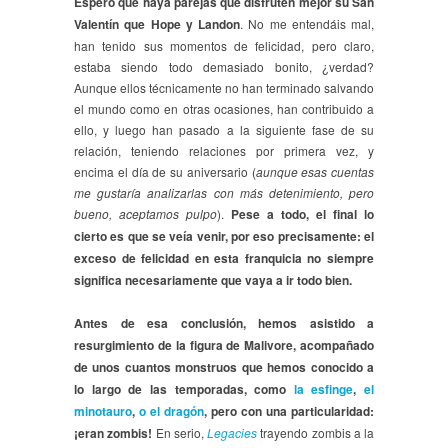
Espero que haya parejas que disfruten mejor su San
Valentín que Hope y Landon
. No me entendáis mal,
han tenido sus momentos de felicidad, pero claro,
estaba siendo todo demasiado bonito, ¿verdad?
Aunque ellos técnicamente no han terminado salvando
el mundo como en otras ocasiones, han contribuido a
ello, y luego han pasado a la siguiente fase de su
relación, teniendo relaciones por primera vez, y
encima el día de su aniversario (
aunque esas cuentas
me gustaría analizarlas con más detenimiento, pero
bueno, aceptamos pulpo
).
Pese a todo, el final lo
cierto es que se veía venir, por eso precisamente: el
exceso de felicidad en esta franquicia no siempre
significa necesariamente que vaya a ir todo bien.
Antes de esa conclusión, hemos asistido a
resurgimiento de la figura de Malivore, acompañado
de unos cuantos monstruos que hemos conocido a
lo largo de las temporadas, como
la esfinge
,
el
minotauro
,
o el dragón
, pero con una particularidad:
¡eran zombis!
En serio,
Legacies
trayendo zombis a la