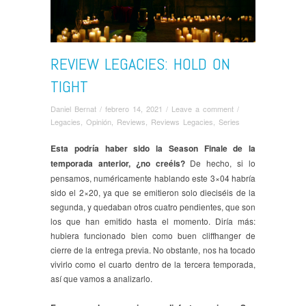
REVIEW LEGACIES: HOLD ON
TIGHT
Daniel Bernat
/
febrero 14, 2021
/
Leave a comment
/
Legacies
,
Opinión
,
Reviews
,
Reviews Legacies
,
Series
Esta podría haber sido la Season Finale de la
temporada anterior, ¿no creéis?
De hecho, si lo
pensamos, numéricamente hablando este 3×04 habría
sido el 2×20, ya que se emitieron solo dieciséis de la
segunda, y quedaban otros cuatro pendientes, que son
los que han emitido hasta el momento. Diría más:
hubiera funcionado bien como buen cliffhanger de
cierre de la entrega previa. No obstante, nos ha tocado
vivirlo como el cuarto dentro de la tercera temporada,
así que vamos a analizarlo.