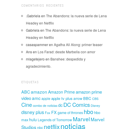
COMENTARIOS RECIENTES
.Gabriela
en
The Abandons: la nueva serie de Lena
Headey en Netflix
Gabriela
en
The Abandons: la nueva serie de Lena
Headey en Netflix
casaspammer
en
Agatha All Along: primer teaser
Ans
en
Los Farad: desde Marbella con amor
mlagetejero
en
Banshee: despedida y
agradecimiento.
ETIQUETAS
amazon
amazon prime
ABC
Amazon Prime
amc
video
apple tv plus
BBC
apple
arrow
CBS
Cine
DC Comics
dc
combo de noticias
Disney
hbo
disney plus
FX
hbo
game of thrones
Fox
Marvel
Marvel
hulu
max
Legends of Tomorrow
noticias
netflix
Studios
nbc