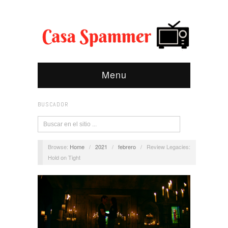
Menu
BUSCADOR
Browse:
Home
/
2021
/
febrero
/
Review Legacies:
Hold on Tight