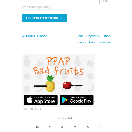
Sitio
Web (dato opcional)
← Pilotos: Clarice
Zack Snyder’s Justice
League: tráiler oficial →
CALENDARIO
febrero 2021
L
M
X
J
V
S
D