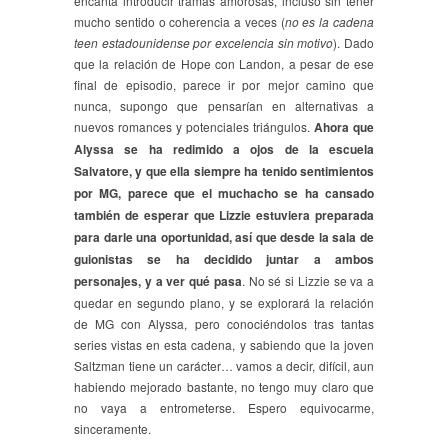
encanta introducir tramas amorosas, incluso sin tener
mucho sentido o coherencia a veces (
no es la cadena
teen estadounidense por excelencia sin motivo
). Dado
que la relación de Hope con Landon, a pesar de ese
final de episodio, parece ir por mejor camino que
nunca, supongo que pensarían en alternativas a
nuevos romances y potenciales triángulos.
Ahora que
Alyssa se ha redimido a ojos de la escuela
Salvatore, y que ella siempre ha tenido sentimientos
por MG, parece que el muchacho se ha cansado
también de esperar que Lizzie estuviera preparada
para darle una oportunidad, así que desde la sala de
guionistas se ha decidido juntar a ambos
personajes, y a ver qué pasa
. No sé si Lizzie se va a
quedar en segundo plano, y se explorará la relación
de MG con Alyssa, pero conociéndolos tras tantas
series vistas en esta cadena, y sabiendo que la joven
Saltzman tiene un carácter… vamos a decir, difícil, aun
habiendo mejorado bastante, no tengo muy claro que
no vaya a entrometerse. Espero equivocarme,
sinceramente.