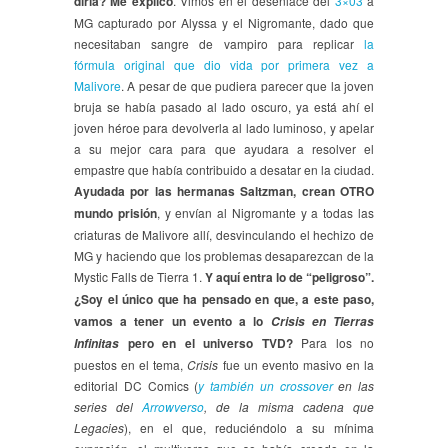
diría? Me explico
. Vimos en el desenlace del
3×03
a
MG capturado por Alyssa y el Nigromante, dado que
necesitaban sangre de vampiro para replicar
la
fórmula original que dio vida por primera vez a
Malivore
. A pesar de que pudiera parecer que la joven
bruja se había pasado al lado oscuro, ya está ahí el
joven héroe para devolverla al lado luminoso, y apelar
a su mejor cara para que ayudara a resolver el
empastre que había contribuido a desatar en la ciudad.
Ayudada por las hermanas Saltzman, crean OTRO
mundo prisión
, y envían al Nigromante y a todas las
criaturas de Malivore allí, desvinculando el hechizo de
MG y haciendo que los problemas desaparezcan de la
Mystic Falls de Tierra 1.
Y aquí entra lo de “peligroso”.
¿Soy el único que ha pensado en que, a este paso,
vamos a tener un evento a lo
Crisis en Tierras
pero en el universo TVD?
Para los no
Infinitas
puestos en el tema,
Crisis
fue un evento masivo en la
editorial DC Comics (
y también un crossover
en las
series del
Arrowverso
, de la misma cadena que
Legacies
), en el que, reduciéndolo a su mínima