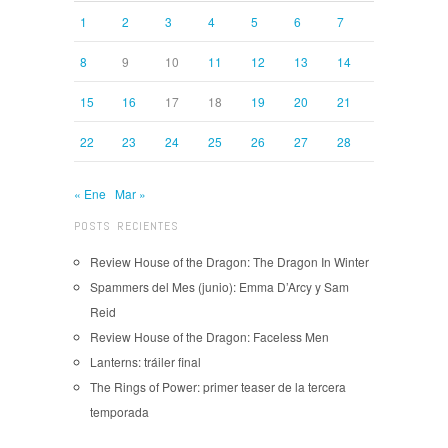
1
2
3
4
5
6
7
8
9
10
11
12
13
14
15
16
17
18
19
20
21
22
23
24
25
26
27
28
« Ene
Mar »
POSTS RECIENTES
Review House of the Dragon: The Dragon In Winter
Spammers del Mes (junio): Emma D’Arcy y Sam
Reid
Review House of the Dragon: Faceless Men
Lanterns: tráiler final
The Rings of Power: primer teaser de la tercera
temporada