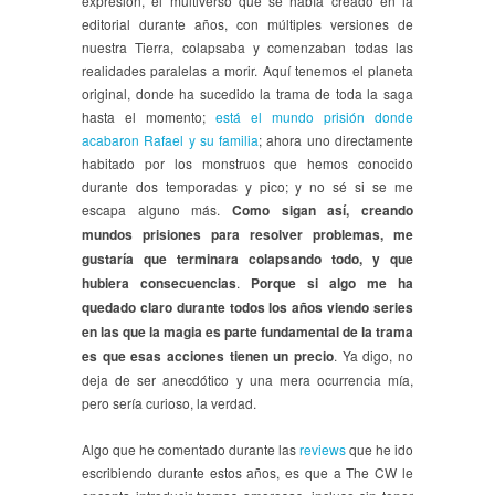
expresión, el multiverso que se había creado en la
editorial durante años, con múltiples versiones de
nuestra Tierra, colapsaba y comenzaban todas las
realidades paralelas a morir. Aquí tenemos el planeta
original, donde ha sucedido la trama de toda la saga
hasta el momento;
está el mundo prisión donde
acabaron Rafael y su familia
; ahora uno directamente
habitado por los monstruos que hemos conocido
durante dos temporadas y pico; y no sé si se me
escapa alguno más.
Como sigan así, creando
mundos prisiones para resolver problemas, me
gustaría que terminara colapsando todo, y que
hubiera consecuencias
.
Porque si algo me ha
quedado claro durante todos los años viendo series
en las que la magia es parte fundamental de la trama
es que esas acciones tienen un precio
. Ya digo, no
deja de ser anecdótico y una mera ocurrencia mía,
pero sería curioso, la verdad.
Algo que he comentado durante las
reviews
que he ido
escribiendo durante estos años, es que a The CW le