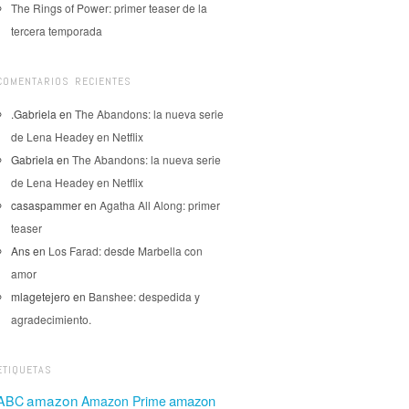
The Rings of Power: primer teaser de la
tercera temporada
COMENTARIOS RECIENTES
.Gabriela
en
The Abandons: la nueva serie
de Lena Headey en Netflix
Gabriela
en
The Abandons: la nueva serie
de Lena Headey en Netflix
casaspammer
en
Agatha All Along: primer
teaser
Ans
en
Los Farad: desde Marbella con
amor
mlagetejero
en
Banshee: despedida y
agradecimiento.
ETIQUETAS
amazon
amazon
ABC
Amazon Prime