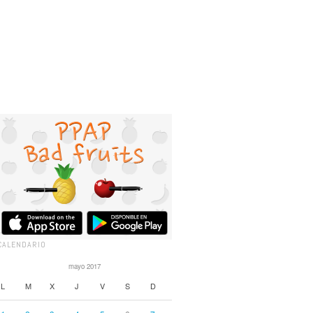
CALENDARIO
mayo 2017
L
M
X
J
V
S
D