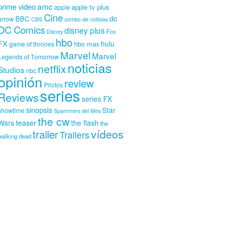
amc
prime video
apple tv plus
apple
Cine
dc
BBC
arrow
CBS
combo de noticias
DC Comics
disney plus
Fox
Disney
hbo
FX
hulu
hbo max
game of thrones
Marvel
Marvel
Legends of Tomorrow
noticias
netflix
Studios
nbc
opinión
review
Pilotos
series
Reviews
series FX
sinopsis
Star
showtime
Spammers del Mes
the cw
teaser
Wars
the flash
the
vídeos
trailer
Trailers
walking dead