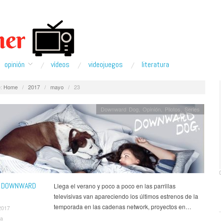
opinión
ví­deos
videojuegos
literatura
:
Home
/
2017
/
mayo
/
23
Downward Dog
,
Opinión
,
Pilotos
,
Series
: DOWNWARD
Llega el verano y poco a poco en las parrillas
televisivas van apareciendo los últimos estrenos de la
temporada en las cadenas network, proyectos en…
2017
va