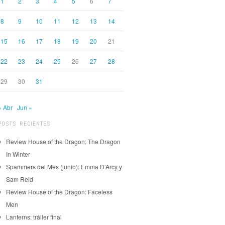
1
2
3
4
5
6
7
8
9
10
11
12
13
14
15
16
17
18
19
20
21
22
23
24
25
26
27
28
29
30
31
« Abr
Jun »
POSTS RECIENTES
Review House of the Dragon: The Dragon
In Winter
Spammers del Mes (junio): Emma D’Arcy y
Sam Reid
Review House of the Dragon: Faceless
Men
Lanterns: tráiler final