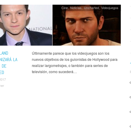
Cine
,
Noticias
,
Uncharted
,
Videojuegos
LAND
Últimamente parece que los videojuegos son los
NIZARÁ LA
nuevos objetivos de los guionistas de Hollywood para
A DE
realizar largometrajes, o también para series de
televisión, como sucederá…
ED
2017
mer