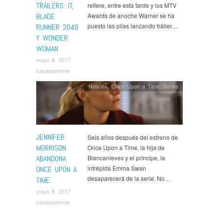
TRÁILERS: IT,
refiere, entre esta tarde y los MTV
BLADE
Awards de anoche Warner se ha
puesto las pilas lanzando tráiler…
RUNNER 2049
Y WONDER
WOMAN
mayo 8, 2017
casaspammer
Noticias
,
Once Upon a Time
,
Series
JENNIFER
Seis años después del estreno de
MORRISON
Once Upon a Time, la hija de
ABANDONA
Blancanieves y el príncipe, la
intrépida Emma Swan
ONCE UPON A
desaparecerá de la serie. No…
TIME
mayo 8, 2017
casaspammer