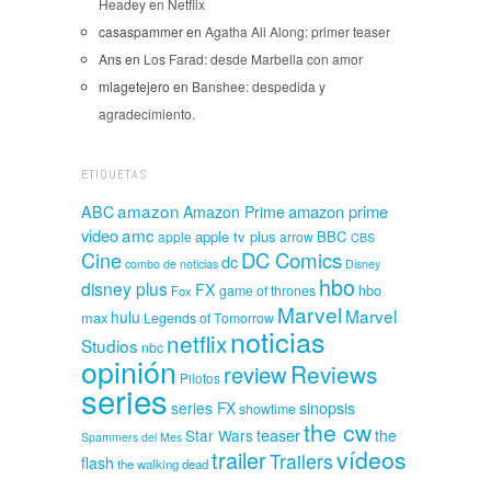
Headey en Netflix
casaspammer
en
Agatha All Along: primer teaser
Ans
en
Los Farad: desde Marbella con amor
mlagetejero
en
Banshee: despedida y
agradecimiento.
ETIQUETAS
amazon
amazon prime
ABC
Amazon Prime
amc
video
apple tv plus
BBC
apple
arrow
CBS
Cine
DC Comics
dc
combo de noticias
Disney
hbo
disney plus
FX
hbo
game of thrones
Fox
Marvel
Marvel
hulu
max
Legends of Tomorrow
noticias
netflix
Studios
nbc
opinión
Reviews
review
Pilotos
series
sinopsis
series FX
showtime
the cw
teaser
Star Wars
the
Spammers del Mes
vídeos
trailer
Trailers
flash
the walking dead