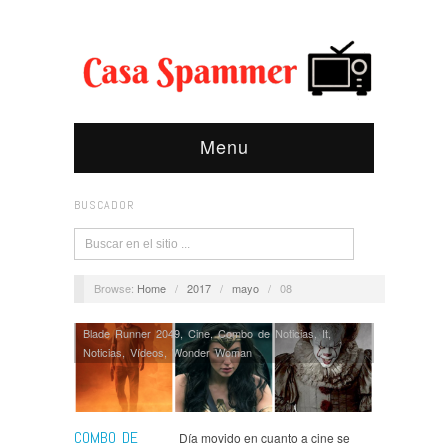
Menu
BUSCADOR
Browse:
Home
/
2017
/
mayo
/
08
Blade Runner 2049
,
Cine
,
Combo de Noticias
,
It
,
Noticias
,
Ví­deos
,
Wonder Woman
COMBO DE
Día movido en cuanto a cine se