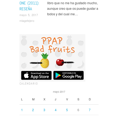
ONE (2011):
libro que no me ha gustado mucho,
RESEÑA
aunque creo que os puede gustar a
todos y del cual me…
mayo 5, 2017
mlagetejero
CALENDARIO
mayo 2017
L
M
X
J
V
S
D
1
2
3
4
5
6
7