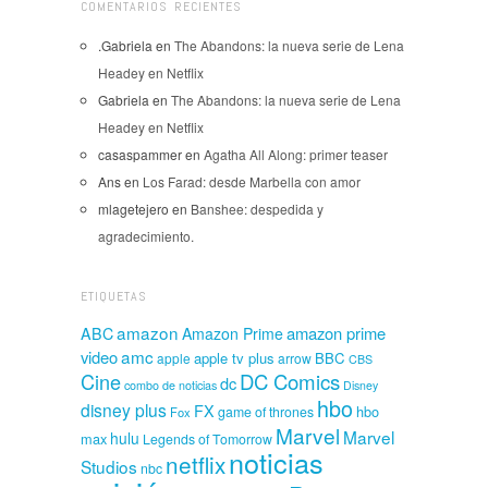
COMENTARIOS RECIENTES
.Gabriela
en
The Abandons: la nueva serie de Lena
Headey en Netflix
Gabriela
en
The Abandons: la nueva serie de Lena
Headey en Netflix
casaspammer
en
Agatha All Along: primer teaser
Ans
en
Los Farad: desde Marbella con amor
mlagetejero
en
Banshee: despedida y
agradecimiento.
ETIQUETAS
amazon
amazon prime
ABC
Amazon Prime
amc
video
apple tv plus
BBC
apple
arrow
CBS
Cine
DC Comics
dc
combo de noticias
Disney
hbo
disney plus
FX
hbo
game of thrones
Fox
Marvel
Marvel
hulu
max
Legends of Tomorrow
noticias
netflix
Studios
nbc