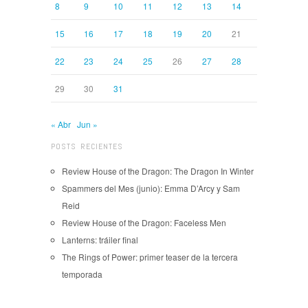
8
9
10
11
12
13
14
15
16
17
18
19
20
21
22
23
24
25
26
27
28
29
30
31
« Abr
Jun »
POSTS RECIENTES
Review House of the Dragon: The Dragon In Winter
Spammers del Mes (junio): Emma D’Arcy y Sam
Reid
Review House of the Dragon: Faceless Men
Lanterns: tráiler final
The Rings of Power: primer teaser de la tercera
temporada