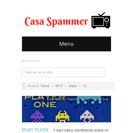
Menu
BUSCADOR
Browse:
Home
/
2017
/
mayo
/
05
Cine
,
Libros
,
Opinión
,
Ready Player One
READY PLAYER
Y aquí estoy, escribiendo sobre un