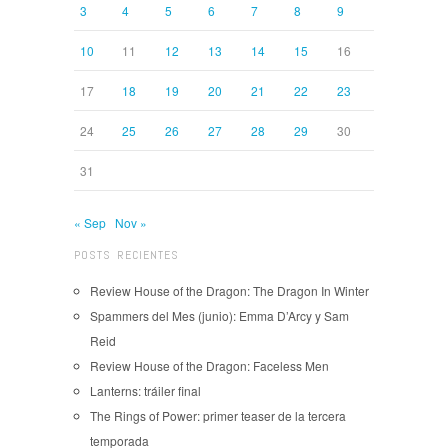
3
4
5
6
7
8
9
10
11
12
13
14
15
16
17
18
19
20
21
22
23
24
25
26
27
28
29
30
31
« Sep
Nov »
POSTS RECIENTES
Review House of the Dragon: The Dragon In Winter
Spammers del Mes (junio): Emma D’Arcy y Sam
Reid
Review House of the Dragon: Faceless Men
Lanterns: tráiler final
The Rings of Power: primer teaser de la tercera
temporada