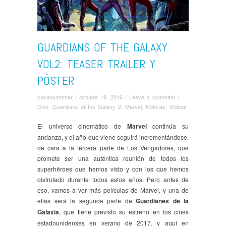
GUARDIANS OF THE GALAXY
VOL2: TEASER TRAILER Y
PÓSTER
casaspammer
/
octubre 19, 2016
/
Leave a comment
/
Cine
,
Guardians of the Galaxy 2
,
Marvel
,
Noticias
,
Ví­deos
El universo cinemático de
Marvel
continúa su
andanza, y el año que viene seguirá incrementándose,
de cara a la tercera parte de Los Vengadores, que
promete ser una auténtica reunión de todos los
superhéroes que hemos visto y con los que hemos
disfrutado durante todos estos años. Pero antes de
eso, vamos a ver más películas de Marvel, y una de
ellas será la segunda parte de
Guardianes de la
Galaxia
, que tiene previsto su estreno en los cines
estadounidenses en verano de 2017, y aquí en