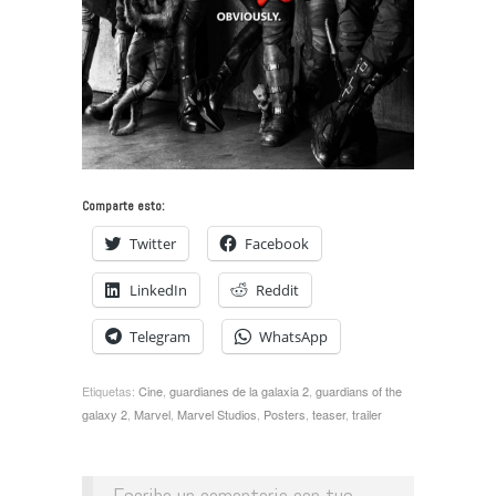
Comparte esto:
Twitter
Facebook
LinkedIn
Reddit
Telegram
WhatsApp
Etiquetas:
Cine
,
guardianes de la galaxia 2
,
guardians of the
galaxy 2
,
Marvel
,
Marvel Studios
,
Posters
,
teaser
,
trailer
Escribe un comentario con tus