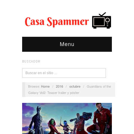
Menu
BUSCADOR
Browse:
Home
/
2016
/
octubre
/
Guardians of the
Galaxy Vol2: Teaser trailer y póster