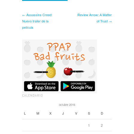
← Assassins Creed:
Review Arrow: A Matter
Nuevo trailer de la
of Trust →
película
CALENDARIO
octubre 2016
L
M
X
J
V
S
D
1
2