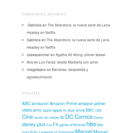
COMENTARIOS RECIENTES
.Gabriela
en
The Abandons: la nueva serie de Lena
Headey en Netflix
Gabriela
en
The Abandons: la nueva serie de Lena
Headey en Netflix
casaspammer
en
Agatha All Along: primer teaser
Ans
en
Los Farad: desde Marbella con amor
mlagetejero
en
Banshee: despedida y
agradecimiento.
ETIQUETAS
amazon
amazon prime
ABC
Amazon Prime
amc
video
apple tv plus
BBC
apple
arrow
CBS
Cine
DC Comics
dc
combo de noticias
Disney
hbo
disney plus
FX
hbo
game of thrones
Fox
Marvel
Marvel
hulu
max
Legends of Tomorrow