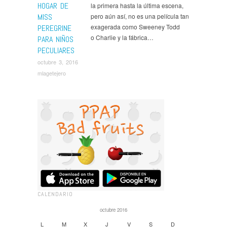
HOGAR DE
la primera hasta la última escena,
MISS
pero aún así, no es una película tan
exagerada como Sweeney Todd
PEREGRINE
o Charlie y la fábrica…
PARA NIÑOS
PECULIARES
octubre 3, 2016
mlagetejero
CALENDARIO
octubre 2016
L
M
X
J
V
S
D