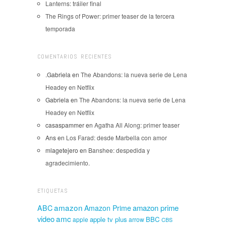
Lanterns: tráiler final
The Rings of Power: primer teaser de la tercera
temporada
COMENTARIOS RECIENTES
.Gabriela
en
The Abandons: la nueva serie de Lena
Headey en Netflix
Gabriela
en
The Abandons: la nueva serie de Lena
Headey en Netflix
casaspammer
en
Agatha All Along: primer teaser
Ans
en
Los Farad: desde Marbella con amor
mlagetejero
en
Banshee: despedida y
agradecimiento.
ETIQUETAS
amazon
amazon prime
ABC
Amazon Prime
amc
video
apple tv plus
BBC
apple
arrow
CBS