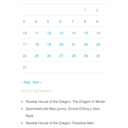
1
2
3
4
5
6
7
8
9
10
11
12
13
14
15
16
17
18
19
20
21
22
23
24
25
26
27
28
29
30
31
« Sep
Nov »
POSTS RECIENTES
Review House of the Dragon: The Dragon In Winter
Spammers del Mes (junio): Emma D’Arcy y Sam
Reid
Review House of the Dragon: Faceless Men