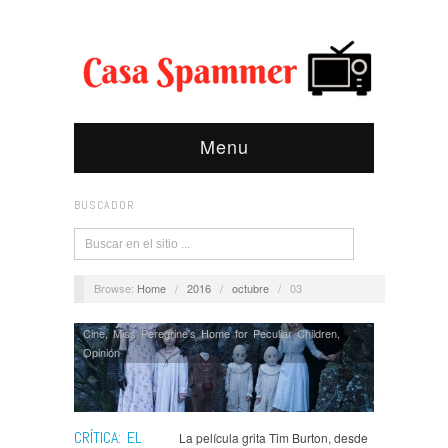
Menu
BUSCADOR
Browse:
Home
/
2016
/
octubre
/
03
Cine
,
Miss Peregrine's Home for Peculiar Children
,
Opinión
CRÍTICA: EL
La película grita Tim Burton, desde